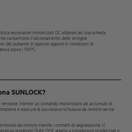
izza sezionatori motorizzati DC abbinati ad una scheda
, che consentono il sezionamento delle stringhe
to del pulsante di sgancio oppure in condizioni di
tura sopra i 100°C.
iona SUNLOCK?
 di tensione, tramite un comando motorizzato ad accumulo di
ntazione e assicura la successiva richiusura da remoto senza
nitorato da remoto tramite i contatti di segnalazione. Il
operativa rendendo SUNLOCK adatto a installazioni residenziali e