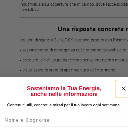
industriali, sia su copertura che in campo, dove l’accessibi
specializzati.
Una risposta concreta n
I quadri di sgancio SUNLOCK nascono proprio con l’obiettivo
• sezionamento di emergenza delle stringhe fotovoltaiche
• eseguire la richiusura da remoto senza intervento manua
• visualizzare lo stato di aperto/chiuso delle stringhe
• aumentare la sicurezza durante manutenzioni e interventi
Sosteniamo la Tua Energia,
• migliorare l’accessibilità anche negli impianti più compless
anche nelle informazioni
• proteggere il sistema in presenza di alte temperature o c
Contenuti utili, concreti e mirati per il tuo lavoro ogni settimana.
VAI ALLA P
Nome e Cognome
PER SAP