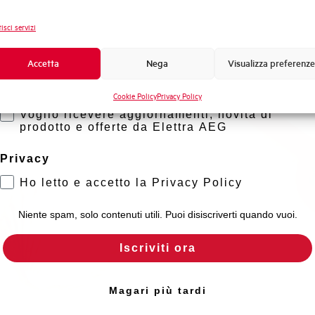
Novità di prodotto
isci servizi
Promozioni e offerte
Formazione tecnica
Accetta
Nega
Visualizza preferenze
Marketing
Cookie Policy
Privacy Policy
Voglio ricevere aggiornamenti, novità di
prodotto e offerte da Elettra AEG
Privacy
Ho letto e accetto la Privacy Policy
Niente spam, solo contenuti utili. Puoi disiscriverti quando vuoi.
Iscriviti ora
Magari più tardi