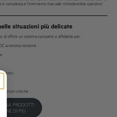
lità è complessa e l’intervento manuale richiederebbe operatori
elle situazioni più delicate
 di offrire un sistema compatto e affidabile per:
 DC a minima tensione
le
 tecnici
i
ondizioni critiche
AGINA PRODOTTI
ERNE DI PIÙ