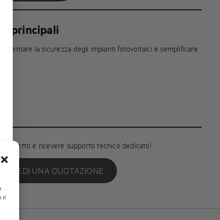
gi principali
umentare la sicurezza degli impianti fotovoltaici e semplificare
o progetto e ricevere supporto tecnico dedicato!
RICHIEDI UNA QUOTAZIONE
e
 il