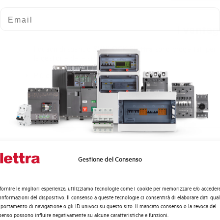
Email
I vantag
I quadri di sgancio
SUNLOCK Elettra
sono progettati per a
la gestione delle stringhe DC.
Più
controllo
sul lato DC
Maggiore
sicurezza
durante gli interventi
Continuità
operativa per il tuo impianto fotovoltaico
Contattaci
per scoprire la configurazione più adatta al Tu
Gestione del Consenso
Quali argomenti ti interessano di più?
SUPPORTO QUI
Distribuzione di Energia
fornire le migliori esperienze, utilizziamo tecnologie come i cookie per memorizzare e/o acceder
Automazione Industriale
 informazioni del dispositivo. Il consenso a queste tecnologie ci consentirà di elaborare dati quali
Fotovoltaico
ortamento di navigazione o gli ID univoci su questo sito. Il mancato consenso o la revoca del
enso possono influire negativamente su alcune caratteristiche e funzioni.
Sistema Quadri