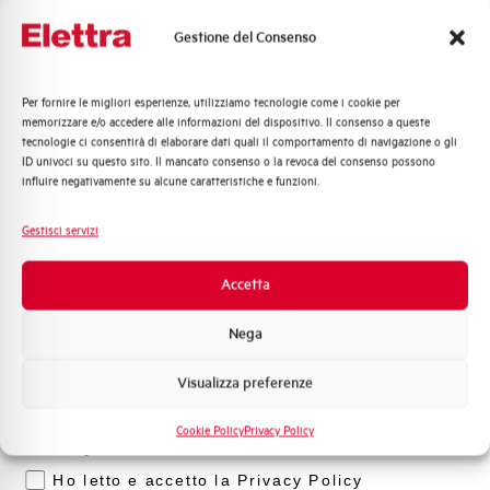
Gestione del Consenso
Per fornire le migliori esperienze, utilizziamo tecnologie come i cookie per
Quali argomenti ti interessano di più?
Clicca qui per scaricare: Disegno
memorizzare e/o accedere alle informazioni del dispositivo. Il consenso a queste
quotato
tecnologie ci consentirà di elaborare dati quali il comportamento di navigazione o gli
Distribuzione di Energia
ID univoci su questo sito. Il mancato consenso o la revoca del consenso possono
Automazione Industriale
influire negativamente su alcune caratteristiche e funzioni.
Fotovoltaico
Sistema Quadri
Gestisci servizi
Disegno quotato
Novità di prodotto
Promozioni e offerte
Accetta
Formazione tecnica
Nega
Marketing
Visualizza preferenze
Voglio ricevere aggiornamenti, novità di
prodotto e offerte da Elettra AEG
Cookie Policy
Privacy Policy
Privacy
Ho letto e accetto la Privacy Policy