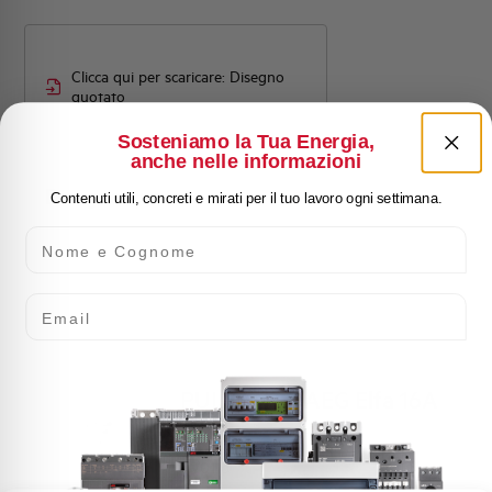
Clicca qui per scaricare: Disegno
quotato
Sosteniamo la Tua Energia,
anche nelle informazioni
Disegno quotato
Contenuti utili, concreti e mirati per il tuo lavoro ogni settimana.
Nome e Cognome
Email
PULSANTE AEG Elfa 16A
1NC
TV0116