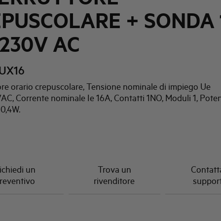
PUSCOLARE + SONDA
-230V AC
UX16
ore orario crepuscolare, Tensione nominale di impiego Ue
VAC, Corrente nominale Ie 16A, Contatti 1NO, Moduli 1, Pote
 0,4W.
ichiedi un
Trova un
Contatta
reventivo
rivenditore
suppor