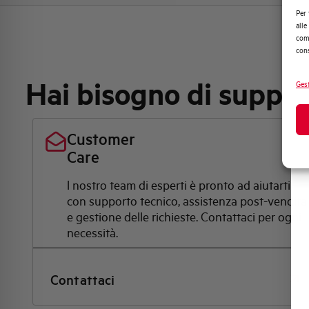
Per 
alle
comp
cons
Hai bisogno di suppo
Gest
Customer
Care
l nostro team di esperti è pronto ad aiutarti
con supporto tecnico, assistenza post-vendita
e gestione delle richieste. Contattaci per ogni
necessità.
Contattaci