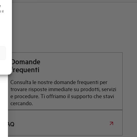
e
 il
Domande
frequenti
Consulta le nostre domande frequenti per
trovare risposte immediate su prodotti, servizi
e procedure. Ti offriamo il supporto che stavi
cercando.
FAQ