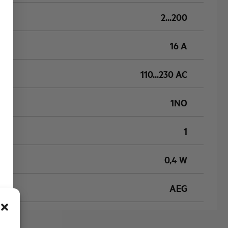
2...200
16 A
110...230 AC
1NO
1
0,4 W
AEG