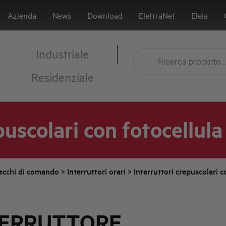
Azienda
News
Download
ElettraNet
Eleia
Industriale
Residenziale
puscolari con fotocellula
ecchi di comando
>
Interruttori orari
>
Interruttori crepuscolari c
TERRUTTORE