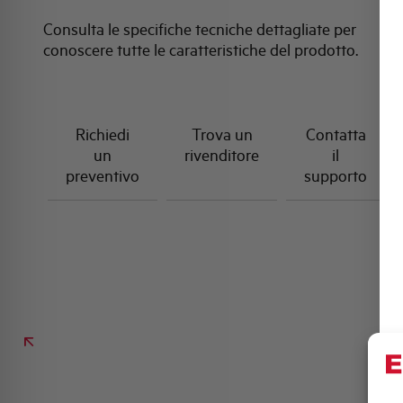
Consulta le specifiche tecniche dettagliate per
conoscere tutte le caratteristiche del prodotto.
Richiedi
Trova un
Contatta
un
rivenditore
il
preventivo
supporto