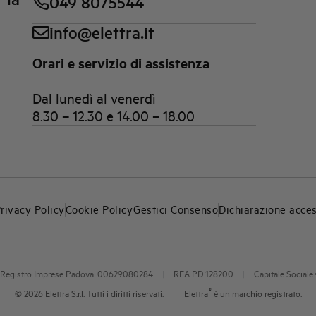
049 8075544
info@elettra.it
Orari e servizio di assistenza
Dal lunedì al venerdì
8.30 – 12.30 e 14.00 – 18.00
rivacy Policy
Cookie Policy
Gestici Consenso
Dichiarazione acces
A e Registro Imprese Padova: 00629080284
|
REA PD 128200
|
Capitale Sociale 
®
© 2026 Elettra S.r.l. Tutti i diritti riservati.
|
Elettra
è un marchio registrato.