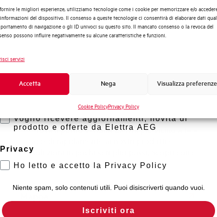
fornire le migliori esperienze, utilizziamo tecnologie come i cookie per memorizzare e/o acceder
Automazione Industriale
 informazioni del dispositivo. Il consenso a queste tecnologie ci consentirà di elaborare dati quali
Fotovoltaico
ortamento di navigazione o gli ID univoci su questo sito. Il mancato consenso o la revoca del
enso possono influire negativamente su alcune caratteristiche e funzioni.
Sistema Quadri
Novità di prodotto
rto?
isci servizi
Promozioni e offerte
Formazione tecnica
Accetta
Nega
Visualizza preferenze
Scopri dove
Marketing
Cookie Policy
Privacy Policy
acquistare
Voglio ricevere aggiornamenti, novità di
prodotto e offerte da Elettra AEG
Trova il punto vendita Elettra più vicino a te e
accedi rapidamente ai nostri prodotti e
Privacy
soluzioni in pochi semplici passi. Scopri come
possiamo aiutarti.
Ho letto e accetto la Privacy Policy
Niente spam, solo contenuti utili. Puoi disiscriverti quando vuoi.
Mappa
Iscriviti ora