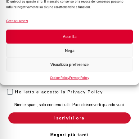
ID univoci su questo sito. Il mancato consenso o la revoca del consenso possono
Automazione Industriale
influire negativamente su alcune caratteristiche e funzioni.
Fotovoltaico
Hai bisogno di supporto?
Sistema Quadri
Gestisci servizi
Novità di prodotto
Promozioni e offerte
Accetta
Formazione tecnica
Customer
Nega
Marketing
Care
Visualizza preferenze
Voglio ricevere aggiornamenti, novità di
prodotto e offerte da Elettra AEG
l nostro team di esperti è pronto ad aiutarti con
supporto tecnico, assistenza post-vendita e gestione
Cookie Policy
Privacy Policy
delle richieste. Contattaci per ogni necessità.
Privacy
Ho letto e accetto la Privacy Policy
Contattaci
Niente spam, solo contenuti utili. Puoi disiscriverti quando vuoi.
Iscriviti ora
Scopri dove
Magari più tardi