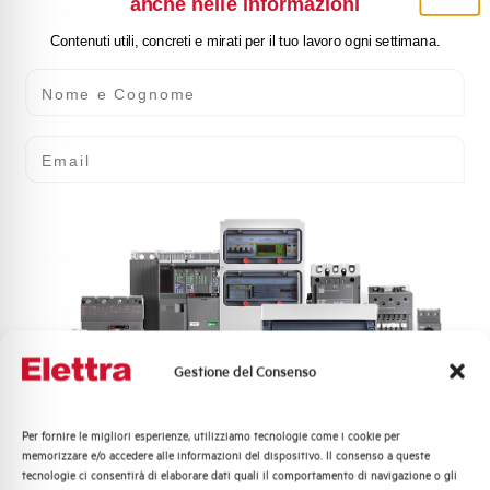
anche nelle informazioni
Corrente nominale Ie in DC-13 a
--
250V
Contenuti utili, concreti e mirati per il tuo lavoro ogni settimana.
Nome e Cognome
Capacità dei terminali
1x2,5 o 2x1,5 mm²
Email
Coppia di serraggio
1,2 Nm
Vita meccanica
--
Temperatura di impiego
-20...+70°C °C
Regolazione
--
Norma
EN 60947-4-1
Gestione del Consenso
Marca
AEG
Per fornire le migliori esperienze, utilizziamo tecnologie come i cookie per
Quali argomenti ti interessano di più?
memorizzare e/o accedere alle informazioni del dispositivo. Il consenso a queste
tecnologie ci consentirà di elaborare dati quali il comportamento di navigazione o gli
Distribuzione di Energia