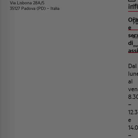
Via Lisbona 28A/5
inf
co
35127 Padova (PD) – Italia
Ora
Di
Pa
e
ser
Att
di
me
ass
Dal
lun
al
ven
8.3
–
12.
e
14.
–