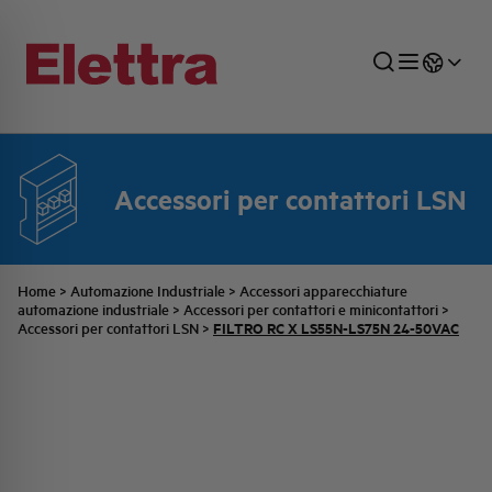
Accessori per contattori LSN
SETTORI
DISTRIBUZIONE DI ENERGIA
RETE COMMERCIALE
PREVENTIVAZIONE
AZIENDA
TUTTE LE NEWS
JOB CAREERS
INDUSTRIALE
AUTOMAZIONE INDUSTRIALE
UFFICIO TECNICO
COMMESSE QUADRI
FAMIGLIA BELLINI
ULTIME NOTIZIE ISTITUZIONALI
PARTNER
Home
>
Automazione Industriale
>
Accessori apparecchiature
automazione industriale
>
Accessori per contattori e minicontattori
>
FILTRO RC X LS55N-LS75N 24-50VAC
Accessori per contattori LSN
>
RESIDENZIALE
SISTEMA QUADRI
QUALITÀ
STORIA ELETTRA
COMUNICATI INTERNI
FOTOVOLTAICO
STORIA AEG
PRODOTTI
ELEMENTO
IDENTITÀ AZIENDALE
EVENTI