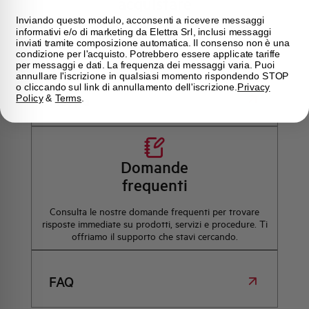
acquistare
Inviando questo modulo, acconsenti a ricevere messaggi
Trova il punto vendita Elettra più vicino a te e accedi
informativi e/o di marketing da Elettra Srl, inclusi messaggi
rapidamente ai nostri prodotti e soluzioni in pochi
inviati tramite composizione automatica. Il consenso non è una
condizione per l'acquisto. Potrebbero essere applicate tariffe
semplici passi. Scopri come possiamo aiutarti.
per messaggi e dati. La frequenza dei messaggi varia. Puoi
annullare l'iscrizione in qualsiasi momento rispondendo STOP
o cliccando sul link di annullamento dell'iscrizione.
Privacy
Mappa
Policy
&
Terms
.
Domande
frequenti
Consulta le nostre domande frequenti per trovare
risposte immediate su prodotti, servizi e procedure. Ti
offriamo il supporto che stavi cercando.
FAQ