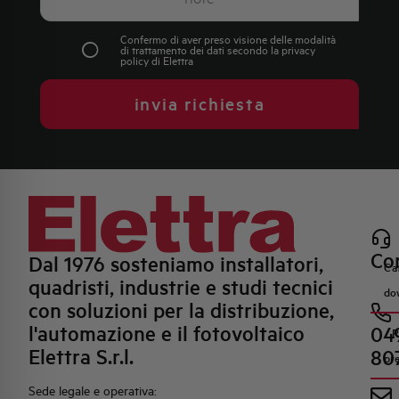
Confermo di aver preso visione delle modalità
di trattamento dei dati secondo la
privacy
policy
di Elettra
invia richiesta
Con
Dal 1976 sosteniamo installatori,
Ca
quadristi, industrie e studi tecnici
do
con soluzioni per la distribuzione,
l'automazione e il fotovoltaico
04
R
Elettra S.r.l.
80
pr
Sede legale e operativa: