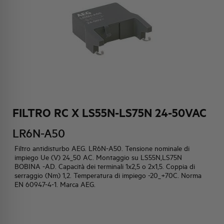
HQ & TEAM
ATTIVITÀ E MERCATI
IMPEGNO SOCIALE
FILTRO RC X LS55N-LS75N 24-50VAC
LR6N-A50
Filtro antidisturbo AEG. LR6N-A50. Tensione nominale di
impiego Ue (V) 24_50 AC. Montaggio su LS55N,LS75N
BOBINA -AD. Capacità dei terminali 1x2,5 o 2x1,5. Coppia di
serraggio (Nm) 1,2. Temperatura di impiego -20_+70C. Norma
EN 60947-4-1. Marca AEG.