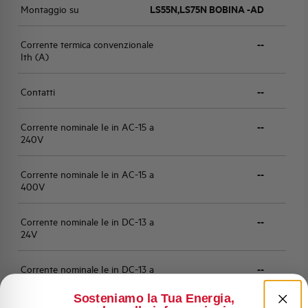
Montaggio su
LS55N,LS75N BOBINA -AD
Corrente termica convenzionale
--
Ith (A)
Contatti
--
Corrente nominale Ie in AC-15 a
--
240V
Corrente nominale Ie in AC-15 a
--
400V
Corrente nominale Ie in DC-13 a
--
24V
Corrente nominale Ie in DC-13 a
--
125V
Sosteniamo la Tua Energia,