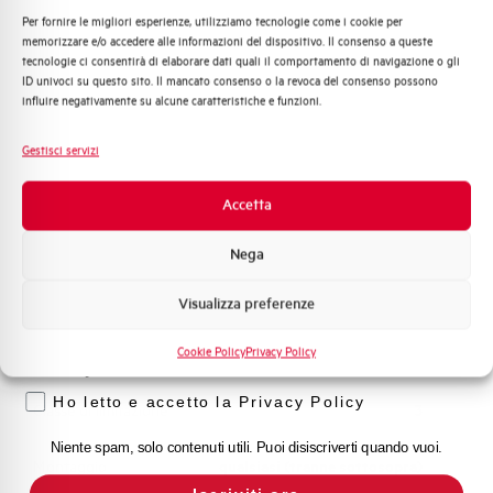
Per fornire le migliori esperienze, utilizziamo tecnologie come i cookie per
Quali argomenti ti interessano di più?
memorizzare e/o accedere alle informazioni del dispositivo. Il consenso a queste
Capacità dei terminali
1…35 mm²
tecnologie ci consentirà di elaborare dati quali il comportamento di navigazione o gli
Distribuzione di Energia
ID univoci su questo sito. Il mancato consenso o la revoca del consenso possono
Automazione Industriale
influire negativamente su alcune caratteristiche e funzioni.
Adatto al sezionamento
SI
Fotovoltaico
secondo EN 60947-2
Sistema Quadri
Gestisci servizi
Novità di prodotto
Temperatura di impiego
-25/+55 °C
Promozioni e offerte
Accetta
Formazione tecnica
Temperatura di stoccaggio
-55/+55 °C
Nega
Marketing
Omologazioni
VDE
Visualizza preferenze
Voglio ricevere aggiornamenti, novità di
prodotto e offerte da Elettra AEG
Cookie Policy
Privacy Policy
Temperatura di riferimento (°C)
40
Privacy
Ho letto e accetto la Privacy Policy
Classe di limitazione
3
Niente spam, solo contenuti utili. Puoi disiscriverti quando vuoi.
Montaggio
qualsiasi (tranne sottosopra)