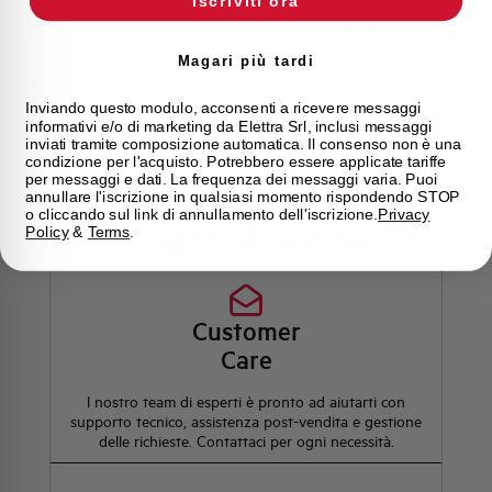
Iscriviti ora
Stato
Fuori produzione
Magari più tardi
Marca
AEG
Inviando questo modulo, acconsenti a ricevere messaggi
informativi e/o di marketing da Elettra Srl, inclusi messaggi
inviati tramite composizione automatica. Il consenso non è una
condizione per l'acquisto. Potrebbero essere applicate tariffe
per messaggi e dati. La frequenza dei messaggi varia. Puoi
annullare l'iscrizione in qualsiasi momento rispondendo STOP
o cliccando sul link di annullamento dell'iscrizione.
Privacy
Hai bisogno di supporto?
Policy
&
Terms
.
Customer
Care
l nostro team di esperti è pronto ad aiutarti con
supporto tecnico, assistenza post-vendita e gestione
delle richieste. Contattaci per ogni necessità.