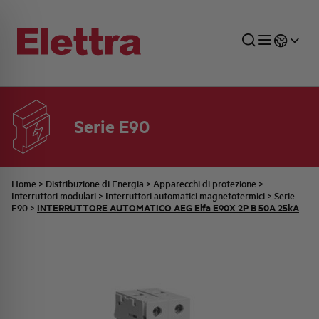
Serie E90
SETTORI
DISTRIBUZIONE DI ENERGIA
RETE COMMERCIALE
PREVENTIVAZIONE
AZIENDA
TUTTE LE NEWS
JOB CAREERS
INDUSTRIALE
AUTOMAZIONE INDUSTRIALE
UFFICIO TECNICO
COMMESSE QUADRI
FAMIGLIA BELLINI
ULTIME NOTIZIE ISTITUZIONALI
PARTNER
Home
>
Distribuzione di Energia
>
Apparecchi di protezione
>
Interruttori modulari
>
Interruttori automatici magnetotermici
>
Serie
INTERRUTTORE AUTOMATICO AEG Elfa E90X 2P B 50A 25kA
E90
>
RESIDENZIALE
SISTEMA QUADRI
QUALITÀ
STORIA ELETTRA
COMUNICATI INTERNI
FOTOVOLTAICO
STORIA AEG
PRODOTTI
ELEMENTO
IDENTITÀ AZIENDALE
EVENTI