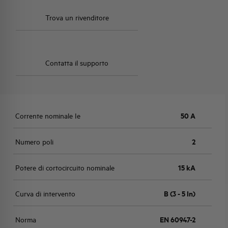
Trova un rivenditore
Contatta il supporto
Corrente nominale Ie
50 A
Numero poli
2
Potere di cortocircuito nominale
15 kA
Curva di intervento
B (3 - 5 In)
Norma
EN 60947-2