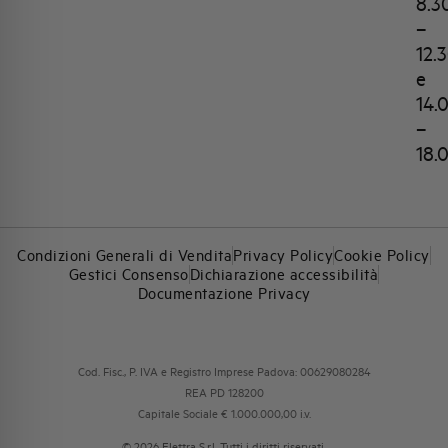
8.3
–
12.
e
14.
–
18.
Condizioni Generali di Vendita
Privacy Policy
Cookie Policy
Gestici Consenso
Dichiarazione accessibilità
Documentazione Privacy
Cod. Fisc., P. IVA e Registro Imprese Padova: 00629080284
REA PD 128200
Capitale Sociale € 1.000.000,00 i.v.
© 2026 Elettra S.r.l. Tutti i diritti riservati.