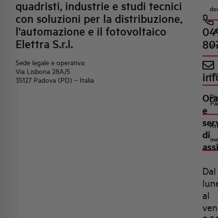
quadristi, industrie e studi tecnici
do
con soluzioni per la distribuzione,
l'automazione e il fotovoltaico
04
R
Elettra S.r.l.
80
pr
Sede legale e operativa:
Via Lisbona 28A/5
inf
co
35127 Padova (PD) – Italia
Ora
Di
Pa
e
ser
Att
di
me
ass
Dal
lun
al
ven