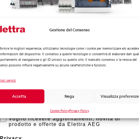
Temperatura di impiego
Temperatura di stoccaggio
Gestione del Consenso
Quali argomenti ti interessano di più?
Distribuzione di Energia
Omologazioni
fornire le migliori esperienze, utilizziamo tecnologie come i cookie per memorizzare e/o acceder
Automazione Industriale
 informazioni del dispositivo. Il consenso a queste tecnologie ci consentirà di elaborare dati quali
Fotovoltaico
ortamento di navigazione o gli ID univoci su questo sito. Il mancato consenso o la revoca del
Marca
enso possono influire negativamente su alcune caratteristiche e funzioni.
Sistema Quadri
Novità di prodotto
isci servizi
Promozioni e offerte
Formazione tecnica
Accetta
Nega
Visualizza preferenze
Marketing
Cookie Policy
Privacy Policy
Voglio ricevere aggiornamenti, novità di
rto?
prodotto e offerte da Elettra AEG
Privacy