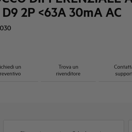
a D9 2P <63A 30mA AC
/030
ichiedi un
Trova un
Contatta
reventivo
rivenditore
suppor