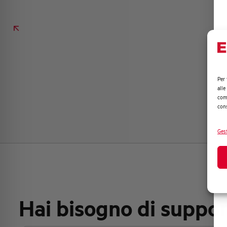
Per 
alle
comp
cons
Gest
Hai bisogno di suppo