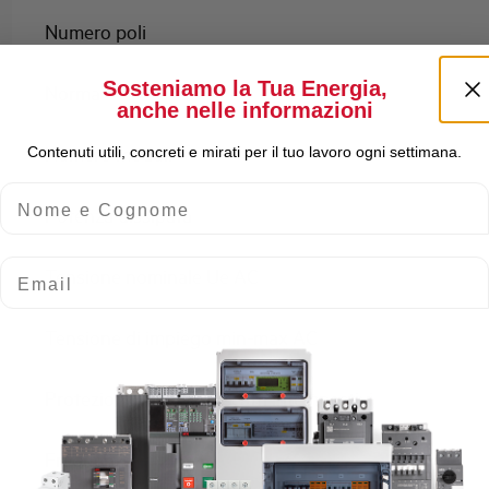
Numero poli
Sosteniamo la Tua Energia,
Norma
anche nelle informazioni
Numero moduli
Contenuti utili, concreti e mirati per il tuo lavoro ogni settimana.
Nome e Cognome
Potenza dissipata
Email
Tensione nominale Ue AC
Tensione di impiego min-max AC
Protezione contro gli scatti intempestivi
Frequenza