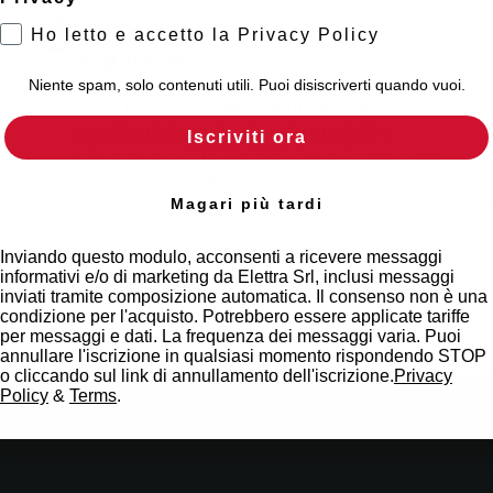
Scopri dove
Ho letto e accetto la Privacy Policy
acquistare
Niente spam, solo contenuti utili. Puoi disiscriverti quando vuoi.
Trova il punto vendita Elettra più vicino a te e
accedi rapidamente ai nostri prodotti e
Iscriviti ora
soluzioni in pochi semplici passi. Scopri come
possiamo aiutarti.
Magari più tardi
Mappa
Inviando questo modulo, acconsenti a ricevere messaggi
informativi e/o di marketing da Elettra Srl, inclusi messaggi
inviati tramite composizione automatica. Il consenso non è una
condizione per l'acquisto. Potrebbero essere applicate tariffe
per messaggi e dati. La frequenza dei messaggi varia. Puoi
annullare l'iscrizione in qualsiasi momento rispondendo STOP
o cliccando sul link di annullamento dell'iscrizione.
Privacy
Policy
&
Terms
.