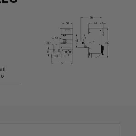
 il
to