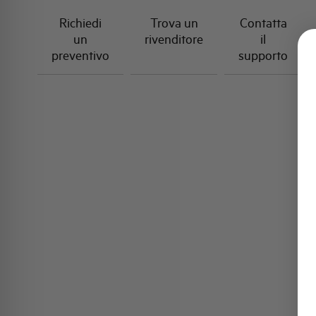
Richiedi
Trova un
Contatta
un
rivenditore
il
preventivo
supporto