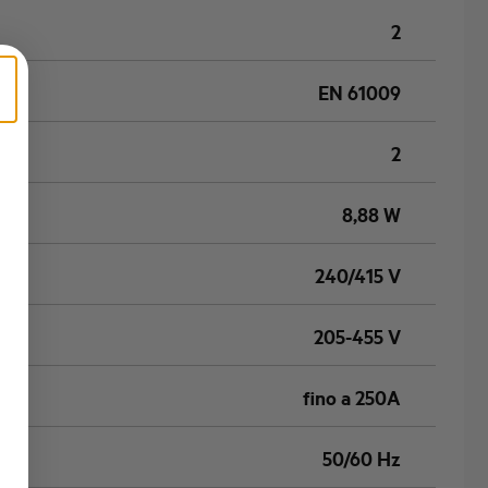
2
EN 61009
2
8,88 W
240/415 V
205-455 V
fino a 250A
50/60 Hz