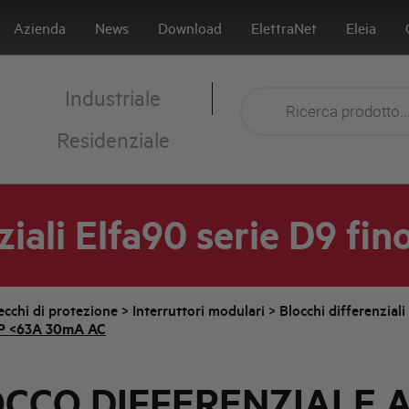
Azienda
News
Download
ElettraNet
Eleia
Industriale
Residenziale
ziali Elfa90 serie D9 fin
cchi di protezione
>
Interruttori modulari
>
Blocchi differenziali
P <63A 30mA AC
CCO DIFFERENZIALE 