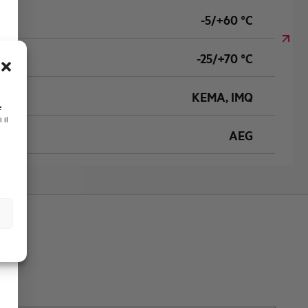
-5/+60 °C
-25/+70 °C
KEMA, IMQ
e
 il
AEG