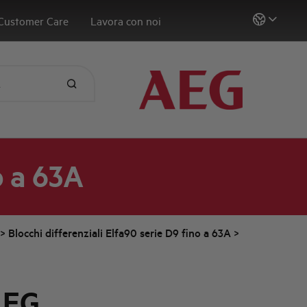
Customer Care
Lavora con noi
o a 63A
>
Blocchi differenziali Elfa90 serie D9 fino a 63A
>
AEG