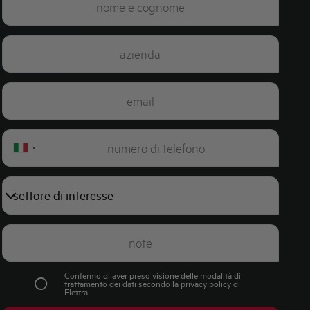
Italy
+39
Confermo di aver preso visione delle modalità di
trattamento dei dati secondo la
privacy policy
di
Elettra