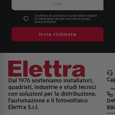
Confermo di aver preso visione delle modalità
di trattamento dei dati secondo la
privacy
policy
di Elettra
invia richiesta
Con
Dal 1976 sosteniamo installatori,
Ca
quadristi, industrie e studi tecnici
do
con soluzioni per la distribuzione,
l'automazione e il fotovoltaico
04
R
Elettra S.r.l.
80
pr