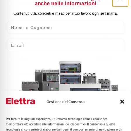
Tensione nominale Ue AC
240/415 V
anche nelle informazioni
Contenuti utili, concreti e mirati per il tuo lavoro ogni settimana.
Tensione di impiego min-max
205-455 V
Nome e Cognome
AC
Protezione contro gli scatti
fino a 250A
Email
intempestivi
Frequenza
50/60 Hz
Temperatura di impiego
-25/+60 °C
Temperatura di stoccaggio
-25/+70 °C
Gestione del Consenso
Omologazioni
KEMA
Marca
AEG
Per fornire le migliori esperienze, utilizziamo tecnologie come i cookie per
Quali argomenti ti interessano di più?
memorizzare e/o accedere alle informazioni del dispositivo. Il consenso a queste
tecnologie ci consentirà di elaborare dati quali il comportamento di navigazione o gli
Distribuzione di Energia