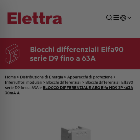
Blocchi differenziali Elfa90
serie D9 fino a 63A
SETTORI
DISTRIBUZIONE DI ENERGIA
RETE COMMERCIALE
PREVENTIVAZIONE
AZIENDA
TUTTE LE NEWS
JOB CAREERS
INDUSTRIALE
AUTOMAZIONE INDUSTRIALE
UFFICIO TECNICO
COMMESSE QUADRI
FAMIGLIA BELLINI
ULTIME NOTIZIE ISTITUZIONALI
PARTNER
Home
>
Distribuzione di Energia
>
Apparecchi di protezione
>
Interruttori modulari
>
Blocchi differenziali
>
Blocchi differenziali Elfa90
BLOCCO DIFFERENZIALE AEG Elfa HD9 2P <63A
serie D9 fino a 63A
>
30mA A
RESIDENZIALE
SISTEMA QUADRI
QUALITÀ
STORIA ELETTRA
COMUNICATI INTERNI
FOTOVOLTAICO
STORIA AEG
PRODOTTI
ELEMENTO
IDENTITÀ AZIENDALE
EVENTI