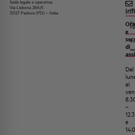
Sede legale e operativa:
Via Lisbona 28A/5
inf
co
35127 Padova (PD) – Italia
Ora
Di
Pa
e
ser
Att
di
me
ass
Dal
lun
al
ven
8.3
–
12.
e
14.