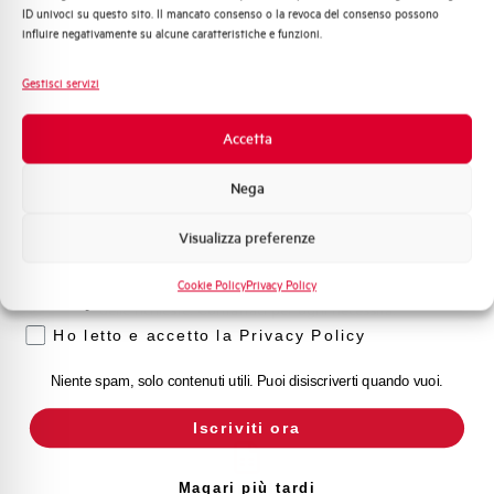
ID univoci su questo sito. Il mancato consenso o la revoca del consenso possono
Automazione Industriale
influire negativamente su alcune caratteristiche e funzioni.
Fotovoltaico
Sistema Quadri
Gestisci servizi
Hai bisogno di supporto?
Novità di prodotto
Promozioni e offerte
Accetta
Formazione tecnica
Nega
Customer
Marketing
Care
Visualizza preferenze
Voglio ricevere aggiornamenti, novità di
prodotto e offerte da Elettra AEG
l nostro team di esperti è pronto ad aiutarti con
Cookie Policy
Privacy Policy
supporto tecnico, assistenza post-vendita e gestione
Privacy
delle richieste. Contattaci per ogni necessità.
Ho letto e accetto la Privacy Policy
Contattaci
Niente spam, solo contenuti utili. Puoi disiscriverti quando vuoi.
Iscriviti ora
Scopri dove
Magari più tardi