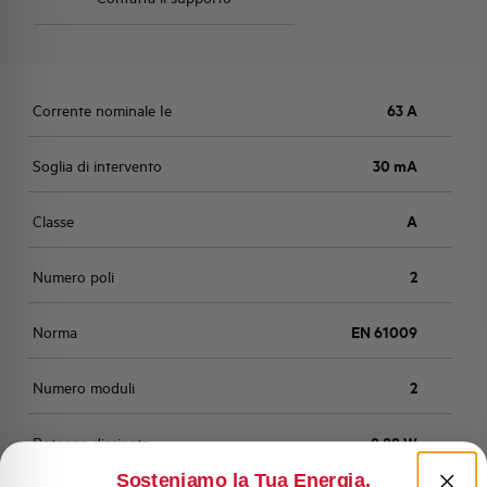
Corrente nominale Ie
63 A
Soglia di intervento
30 mA
Classe
A
Numero poli
2
Norma
EN 61009
Numero moduli
2
Potenza dissipata
8,88 W
Sosteniamo la Tua Energia,