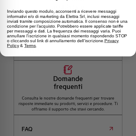
acquistare
Inviando questo modulo, acconsenti a ricevere messaggi
informativi e/o di marketing da Elettra Srl, inclusi messaggi
Trova il punto vendita Elettra più vicino a te e accedi
inviati tramite composizione automatica. Il consenso non è una
rapidamente ai nostri prodotti e soluzioni in pochi
condizione per l'acquisto. Potrebbero essere applicate tariffe
semplici passi. Scopri come possiamo aiutarti.
per messaggi e dati. La frequenza dei messaggi varia. Puoi
annullare l'iscrizione in qualsiasi momento rispondendo STOP
o cliccando sul link di annullamento dell'iscrizione.
Privacy
Policy
&
Terms
.
Mappa
Domande
frequenti
Consulta le nostre domande frequenti per trovare
risposte immediate su prodotti, servizi e procedure. Ti
offriamo il supporto che stavi cercando.
FAQ