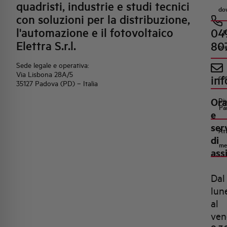
quadristi, industrie e studi tecnici
do
con soluzioni per la distribuzione,
l'automazione e il fotovoltaico
04
R
Elettra S.r.l.
80
pr
Sede legale e operativa:
Via Lisbona 28A/5
inf
co
35127 Padova (PD) – Italia
Ora
Di
Pa
e
ser
Att
di
me
ass
Dal
lun
al
ven