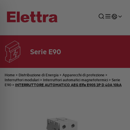
Serie E90
SETTORI
DISTRIBUZIONE DI ENERGIA
RETE COMMERCIALE
PREVENTIVAZIONE
AZIENDA
TUTTE LE NEWS
JOB CAREERS
INDUSTRIALE
AUTOMAZIONE INDUSTRIALE
UFFICIO TECNICO
COMMESSE QUADRI
FAMIGLIA BELLINI
ULTIME NOTIZIE ISTITUZIONALI
PARTNER
Home
>
Distribuzione di Energia
>
Apparecchi di protezione
>
Interruttori modulari
>
Interruttori automatici magnetotermici
>
Serie
INTERRUTTORE AUTOMATICO AEG Elfa E90S 2P D 40A 10kA
E90
>
RESIDENZIALE
SISTEMA QUADRI
QUALITÀ
STORIA ELETTRA
COMUNICATI INTERNI
FOTOVOLTAICO
STORIA AEG
PRODOTTI
ELEMENTO
IDENTITÀ AZIENDALE
EVENTI