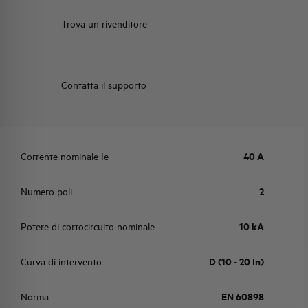
Trova un rivenditore
Contatta il supporto
Corrente nominale Ie
40 A
Numero poli
2
Potere di cortocircuito nominale
10 kA
Curva di intervento
D (10 - 20 In)
Norma
EN 60898