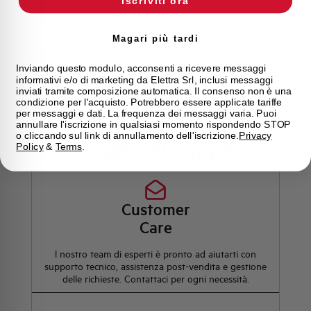
Iscriviti ora
Stato
Fuori produzione
Magari più tardi
Marca
AEG
Inviando questo modulo, acconsenti a ricevere messaggi
informativi e/o di marketing da Elettra Srl, inclusi messaggi
inviati tramite composizione automatica. Il consenso non è una
condizione per l'acquisto. Potrebbero essere applicate tariffe
per messaggi e dati. La frequenza dei messaggi varia. Puoi
annullare l'iscrizione in qualsiasi momento rispondendo STOP
o cliccando sul link di annullamento dell'iscrizione.
Privacy
Hai bisogno di supporto?
Policy
&
Terms
.
Customer
Care
l nostro team di esperti è pronto ad aiutarti con
supporto tecnico, assistenza post-vendita e gestione
delle richieste. Contattaci per ogni necessità.