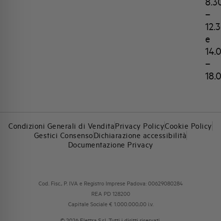
8.3
–
12.
e
14.
–
18.
Condizioni Generali di Vendita
Privacy Policy
Cookie Policy
Gestici Consenso
Dichiarazione accessibilità
Documentazione Privacy
Cod. Fisc., P. IVA e Registro Imprese Padova: 00629080284
REA PD 128200
Capitale Sociale € 1.000.000,00 i.v.
© 2026 Elettra S.r.l. Tutti i diritti riservati.