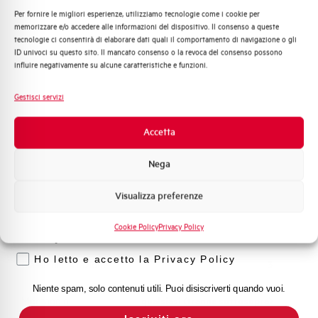
Per fornire le migliori esperienze, utilizziamo tecnologie come i cookie per
Quali argomenti ti interessano di più?
memorizzare e/o accedere alle informazioni del dispositivo. Il consenso a queste
Capacità dei terminali
1…35 mm²
tecnologie ci consentirà di elaborare dati quali il comportamento di navigazione o gli
Distribuzione di Energia
ID univoci su questo sito. Il mancato consenso o la revoca del consenso possono
Automazione Industriale
influire negativamente su alcune caratteristiche e funzioni.
Adatto al sezionamento
SI
Fotovoltaico
secondo EN 60947-2
Sistema Quadri
Gestisci servizi
Novità di prodotto
Temperatura di impiego
-25/+55 °C
Promozioni e offerte
Accetta
Formazione tecnica
Temperatura di stoccaggio
-55/+55 °C
Nega
Marketing
Omologazioni
VDE
Visualizza preferenze
Voglio ricevere aggiornamenti, novità di
prodotto e offerte da Elettra AEG
Cookie Policy
Privacy Policy
Temperatura di riferimento (°C)
30
Privacy
Ho letto e accetto la Privacy Policy
Classe di limitazione
3
Niente spam, solo contenuti utili. Puoi disiscriverti quando vuoi.
Montaggio
qualsiasi (tranne sottosopra)