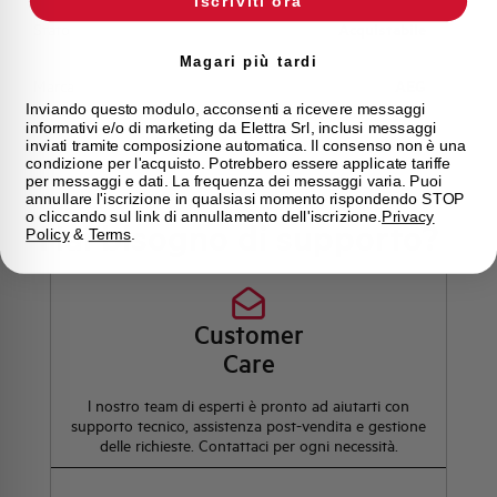
Iscriviti ora
Stato
Acquistabile
Magari più tardi
Marca
AEG
Inviando questo modulo, acconsenti a ricevere messaggi
informativi e/o di marketing da Elettra Srl, inclusi messaggi
inviati tramite composizione automatica. Il consenso non è una
condizione per l'acquisto. Potrebbero essere applicate tariffe
per messaggi e dati. La frequenza dei messaggi varia. Puoi
annullare l'iscrizione in qualsiasi momento rispondendo STOP
o cliccando sul link di annullamento dell'iscrizione.
Privacy
Hai bisogno di supporto?
Policy
&
Terms
.
Customer
Care
l nostro team di esperti è pronto ad aiutarti con
supporto tecnico, assistenza post-vendita e gestione
delle richieste. Contattaci per ogni necessità.