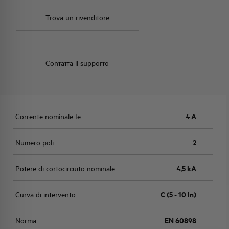
Trova un rivenditore
Contatta il supporto
Corrente nominale Ie
4 A
Numero poli
2
Potere di cortocircuito nominale
4,5 kA
Curva di intervento
C (5 - 10 In)
Norma
EN 60898