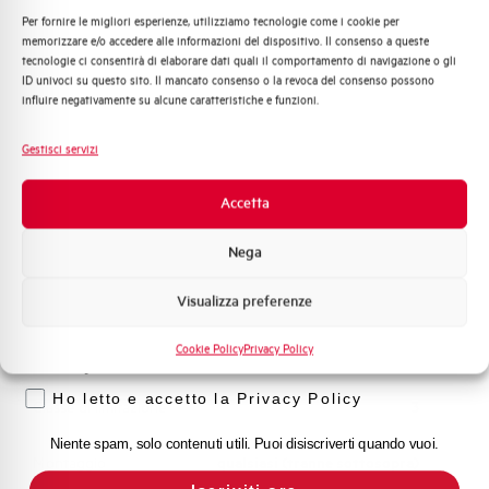
Per fornire le migliori esperienze, utilizziamo tecnologie come i cookie per
Quali argomenti ti interessano di più?
memorizzare e/o accedere alle informazioni del dispositivo. Il consenso a queste
Capacità dei terminali
1…35 mm²
tecnologie ci consentirà di elaborare dati quali il comportamento di navigazione o gli
Distribuzione di Energia
ID univoci su questo sito. Il mancato consenso o la revoca del consenso possono
Automazione Industriale
influire negativamente su alcune caratteristiche e funzioni.
Adatto al sezionamento
NO
Fotovoltaico
secondo EN 60947-2
Sistema Quadri
Gestisci servizi
Novità di prodotto
Temperatura di impiego
-25/+55 °C
Promozioni e offerte
Accetta
Formazione tecnica
Temperatura di stoccaggio
-55/+55 °C
Nega
Marketing
Omologazioni
VDE
Visualizza preferenze
Voglio ricevere aggiornamenti, novità di
prodotto e offerte da Elettra AEG
Cookie Policy
Privacy Policy
Temperatura di riferimento (°C)
30
Privacy
Ho letto e accetto la Privacy Policy
Classe di limitazione
3
Niente spam, solo contenuti utili. Puoi disiscriverti quando vuoi.
Montaggio
qualsiasi (tranne sottosopra)