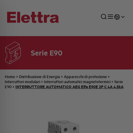
Serie E90
SETTORI
DISTRIBUZIONE DI ENERGIA
RETE COMMERCIALE
PREVENTIVAZIONE
AZIENDA
TUTTE LE NEWS
JOB CAREERS
INDUSTRIALE
AUTOMAZIONE INDUSTRIALE
UFFICIO TECNICO
COMMESSE QUADRI
FAMIGLIA BELLINI
ULTIME NOTIZIE ISTITUZIONALI
PARTNER
Home
>
Distribuzione di Energia
>
Apparecchi di protezione
>
Interruttori modulari
>
Interruttori automatici magnetotermici
>
Serie
INTERRUTTORE AUTOMATICO AEG Elfa E90E 2P C 4A 4,5kA
E90
>
RESIDENZIALE
SISTEMA QUADRI
QUALITÀ
STORIA ELETTRA
COMUNICATI INTERNI
FOTOVOLTAICO
STORIA AEG
PRODOTTI
ELEMENTO
IDENTITÀ AZIENDALE
EVENTI