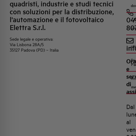
quadristi, industrie e studi tecnici
do
con soluzioni per la distribuzione,
l'automazione e il fotovoltaico
04
R
Elettra S.r.l.
80
pr
Sede legale e operativa:
Via Lisbona 28A/5
inf
co
35127 Padova (PD) – Italia
Ora
Di
Pa
e
ser
Att
di
me
ass
Dal
lun
al
ven