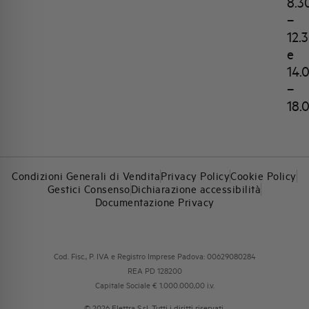
8.3
–
12.
e
14.
–
18.
Condizioni Generali di Vendita
Privacy Policy
Cookie Policy
Gestici Consenso
Dichiarazione accessibilità
Documentazione Privacy
Cod. Fisc., P. IVA e Registro Imprese Padova: 00629080284
REA PD 128200
Capitale Sociale € 1.000.000,00 i.v.
© 2026 Elettra S.r.l. Tutti i diritti riservati.