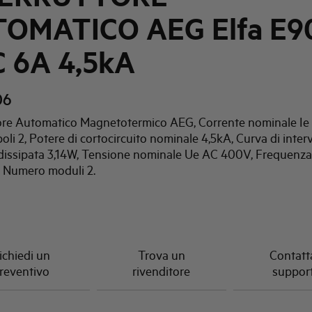
OMATICO AEG Elfa E9
C 6A 4,5kA
06
tore Automatico Magnetotermico AEG, Corrente nominale Ie
li 2, Potere di cortocircuito nominale 4,5kA, Curva di inter
dissipata 3,14W, Tensione nominale Ue AC 400V, Frequenza
 Numero moduli 2.
ichiedi un
Trova un
Contatta
reventivo
rivenditore
suppor