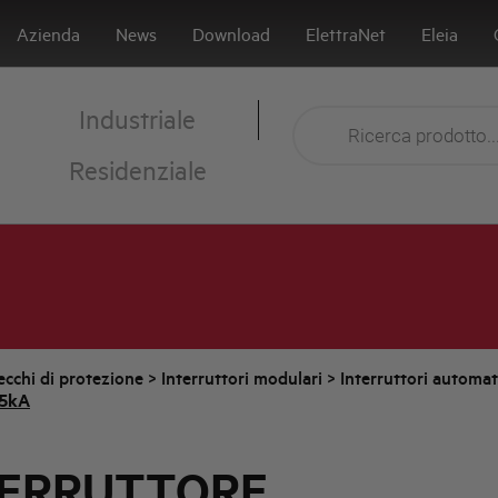
Azienda
News
Download
ElettraNet
Eleia
Industriale
Residenziale
cchi di protezione
>
Interruttori modulari
>
Interruttori automa
,5kA
TERRUTTORE