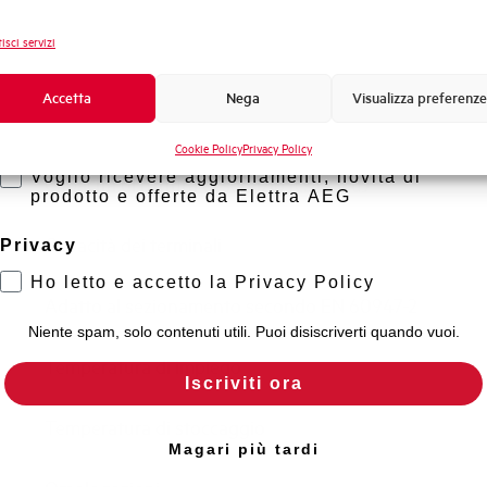
Frequenza
Novità di prodotto
isci servizi
Tensione nominale Ue DC
Promozioni e offerte
Formazione tecnica
Accetta
Nega
Visualizza preferenze
Capacità di rottura EN60947-2 Icu a 400V
Marketing
Cookie Policy
Privacy Policy
Voglio ricevere aggiornamenti, novità di
Capacità di rottura di servizio Ics (%Icu)
prodotto e offerte da Elettra AEG
Capacità dei terminali
Privacy
Ho letto e accetto la Privacy Policy
Adatto al sezionamento secondo EN 60947-2
Niente spam, solo contenuti utili. Puoi disiscriverti quando vuoi.
Temperatura di impiego
Iscriviti ora
Temperatura di stoccaggio
Magari più tardi