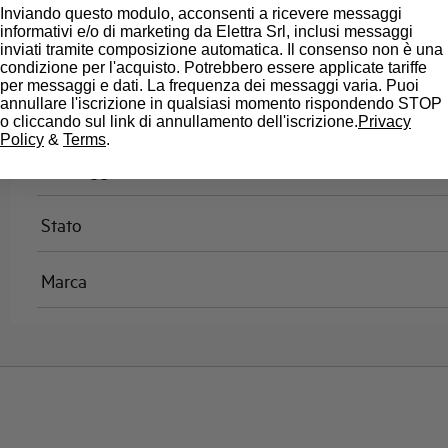
Omologazioni
Inviando questo modulo, acconsenti a ricevere messaggi
informativi e/o di marketing da Elettra Srl, inclusi messaggi
inviati tramite composizione automatica. Il consenso non è una
Temperatura di riferimento (°C)
condizione per l'acquisto. Potrebbero essere applicate tariffe
per messaggi e dati. La frequenza dei messaggi varia. Puoi
annullare l'iscrizione in qualsiasi momento rispondendo STOP
Classe di limitazione
o cliccando sul link di annullamento dell'iscrizione.
Privacy
Policy
&
Terms
.
Montaggio
Stato
Marca