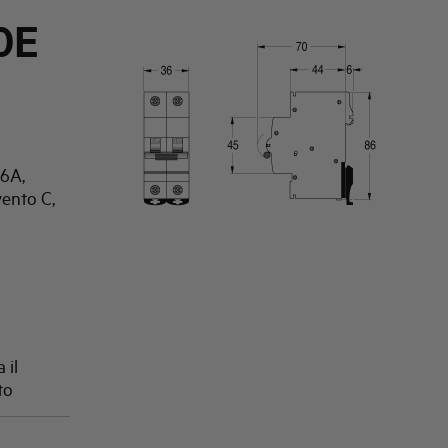
0E
 6A,
vento C,
 il
to