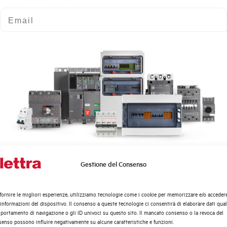
Numero poli
Email
Potere di cortocircuito nominale
Curva di intervento
Norma
Numero moduli
Potenza dissipata
Gestione del Consenso
Quali argomenti ti interessano di più?
Tensione nominale Ue AC
Distribuzione di Energia
fornire le migliori esperienze, utilizziamo tecnologie come i cookie per memorizzare e/o acceder
Tensione di impiego min-max AC
Automazione Industriale
 informazioni del dispositivo. Il consenso a queste tecnologie ci consentirà di elaborare dati quali
Fotovoltaico
ortamento di navigazione o gli ID univoci su questo sito. Il mancato consenso o la revoca del
enso possono influire negativamente su alcune caratteristiche e funzioni.
Sistema Quadri