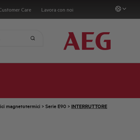
Customer Care
Lavora con noi
tici magnetotermici
>
Serie E90
>
INTERRUTTORE