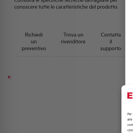
conoscere tutte le caratteristiche del prodotto.
Richiedi
Trova un
Contatta
un
rivenditore
il
preventivo
supporto
Per 
alle
comp
cons