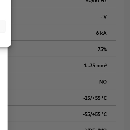
50/60 Hz
- V
6 kA
75%
1…35 mm²
NO
-25/+55 °C
-55/+55 °C