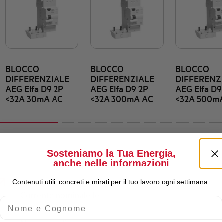
BLOCCO
BLOCCO
BLOCCO
DIFFERENZIALE
DIFFERENZIALE
DIFFERENZ
AEG Elfa D9 2P
AEG Elfa D9 2P
AEG Elfa D9
<32A 30mA AC
<32A 300mA AC
<32A 500m
Sosteniamo la Tua Energia,
anche nelle informazioni
Contenuti utili, concreti e mirati per il tuo lavoro ogni settimana.
Corrente nominale Ie
Nome e Cognome