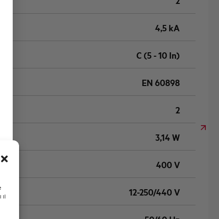
2
4,5 kA
C (5 - 10 In)
EN 60898
2
3,14 W
400 V
e
12-250/440 V
 il