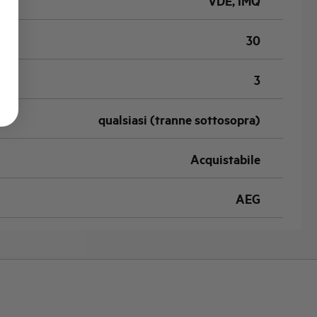
VDE, IMQ
30
3
qualsiasi (tranne sottosopra)
Acquistabile
AEG