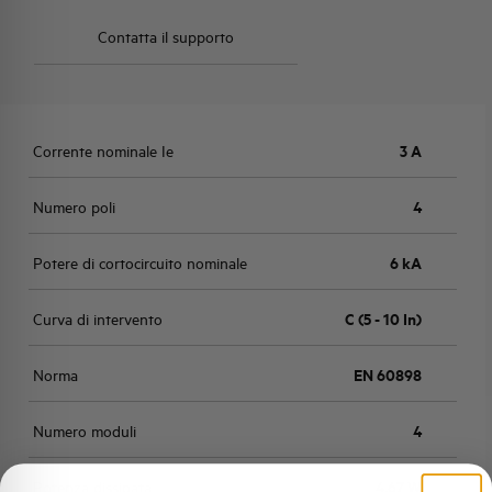
Contatta il supporto
Corrente nominale Ie
3 A
Numero poli
4
Potere di cortocircuito nominale
6 kA
Curva di intervento
C (5 - 10 In)
Norma
EN 60898
Numero moduli
4
Potenza dissipata
4,67 W