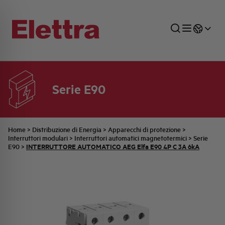
Serie E90
SETTORI
DISTRIBUZIONE DI ENERGIA
RETE COMMERCIALE
PREVENTIVAZIONE
AZIENDA
TUTTE LE NEWS
JOB CAREERS
INDUSTRIALE
AUTOMAZIONE INDUSTRIALE
UFFICIO TECNICO
COMMESSE QUADRI
FAMIGLIA BELLINI
ULTIME NOTIZIE ISTITUZIONALI
PARTNER
Home
>
Distribuzione di Energia
>
Apparecchi di protezione
>
Interruttori modulari
>
Interruttori automatici magnetotermici
>
Serie
INTERRUTTORE AUTOMATICO AEG Elfa E90 4P C 3A 6kA
E90
>
RESIDENZIALE
SISTEMA QUADRI
QUALITÀ
STORIA ELETTRA
COMUNICATI INTERNI
FOTOVOLTAICO
STORIA AEG
PRODOTTI
ELEMENTO
IDENTITÀ AZIENDALE
EVENTI