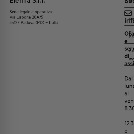
Elettra S.r.l.
80
pr
Sede legale e operativa:
Via Lisbona 28A/5
inf
co
35127 Padova (PD) – Italia
Ora
Di
Pa
e
ser
Att
di
me
ass
Dal
lun
al
ven
8.3
–
12.
e