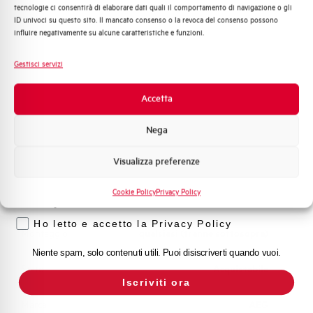
Adatto al sezionamento
SI
tecnologie ci consentirà di elaborare dati quali il comportamento di navigazione o gli
Distribuzione di Energia
secondo EN 60947-2
ID univoci su questo sito. Il mancato consenso o la revoca del consenso possono
Automazione Industriale
influire negativamente su alcune caratteristiche e funzioni.
Fotovoltaico
Temperatura di impiego
-25/+55 °C
Sistema Quadri
Gestisci servizi
Novità di prodotto
Temperatura di stoccaggio
-55/+55 °C
Promozioni e offerte
Accetta
Formazione tecnica
Omologazioni
VDE, IMQ
Nega
Marketing
Visualizza preferenze
Temperatura di riferimento (°C)
30
Voglio ricevere aggiornamenti, novità di
prodotto e offerte da Elettra AEG
Cookie Policy
Privacy Policy
Classe di limitazione
3
Privacy
Ho letto e accetto la Privacy Policy
Montaggio
qualsiasi (tranne sottosopra)
Niente spam, solo contenuti utili. Puoi disiscriverti quando vuoi.
Stato
Acquistabile
Iscriviti ora
Marca
AEG