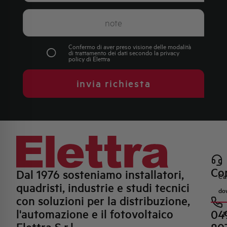
Confermo di aver preso visione delle modalità
di trattamento dei dati secondo la
privacy
policy
di Elettra
invia richiesta
Con
Dal 1976 sosteniamo installatori,
Ca
quadristi, industrie e studi tecnici
do
con soluzioni per la distribuzione,
l'automazione e il fotovoltaico
04
R