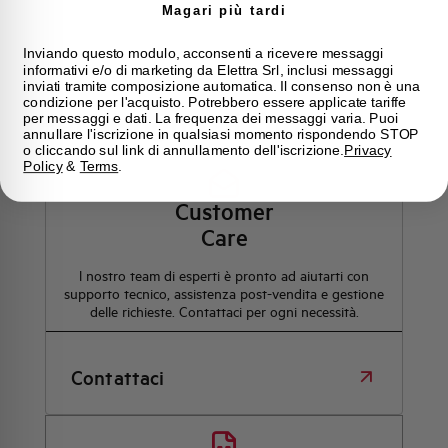
Magari più tardi
Inviando questo modulo, acconsenti a ricevere messaggi
informativi e/o di marketing da Elettra Srl, inclusi messaggi
inviati tramite composizione automatica. Il consenso non è una
condizione per l'acquisto. Potrebbero essere applicate tariffe
Hai bisogno di supporto?
per messaggi e dati. La frequenza dei messaggi varia. Puoi
annullare l'iscrizione in qualsiasi momento rispondendo STOP
o cliccando sul link di annullamento dell'iscrizione.
Privacy
Policy
&
Terms
.
Customer
Care
l nostro team di esperti è pronto ad aiutarti con
supporto tecnico, assistenza post-vendita e gestione
delle richieste. Contattaci per ogni necessità.
Contattaci