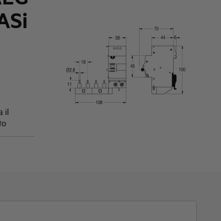
ASi
 il
to