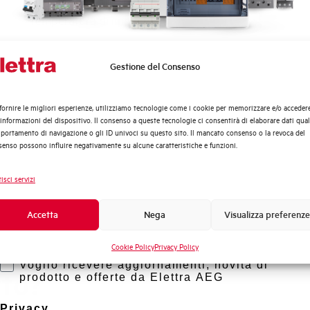
Temperatura di impiego
Temperatura di stoccaggio
Gestione del Consenso
Quali argomenti ti interessano di più?
Distribuzione di Energia
Omologazioni
fornire le migliori esperienze, utilizziamo tecnologie come i cookie per memorizzare e/o acceder
Automazione Industriale
 informazioni del dispositivo. Il consenso a queste tecnologie ci consentirà di elaborare dati quali
Fotovoltaico
ortamento di navigazione o gli ID univoci su questo sito. Il mancato consenso o la revoca del
Marca
enso possono influire negativamente su alcune caratteristiche e funzioni.
Sistema Quadri
Novità di prodotto
isci servizi
Promozioni e offerte
Formazione tecnica
Accetta
Nega
Visualizza preferenze
Marketing
Cookie Policy
Privacy Policy
Voglio ricevere aggiornamenti, novità di
rto?
prodotto e offerte da Elettra AEG
Privacy