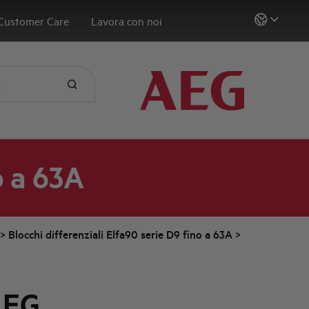
Customer Care
Lavora con noi
o a 63A
>
Blocchi differenziali Elfa90 serie D9 fino a 63A
>
AEG