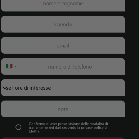
Italy
+39
Confermo di aver preso visione delle modalità di
trattamento dei dati secondo la
privacy policy
di
Elettra