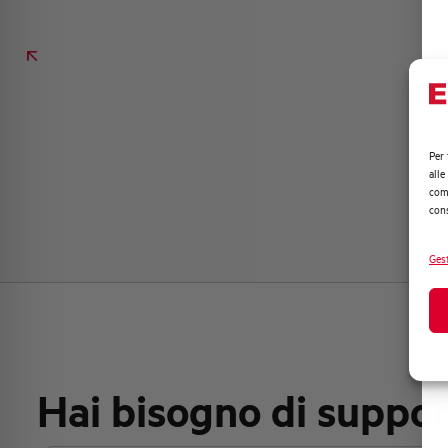
Per 
alle
comp
cons
Gest
Hai bisogno di suppo