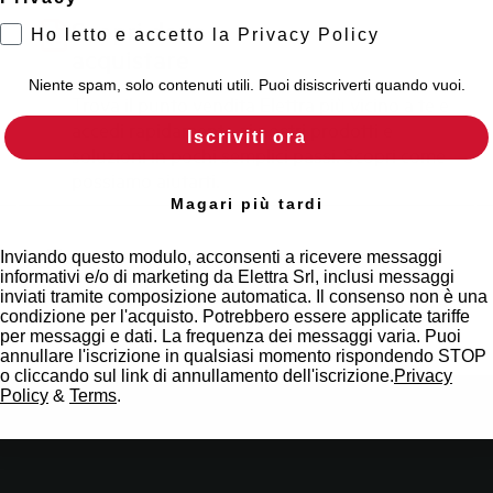
Scopri dove
Ho letto e accetto la Privacy Policy
acquistare
Niente spam, solo contenuti utili. Puoi disiscriverti quando vuoi.
Trova il punto vendita Elettra più vicino a te e
accedi rapidamente ai nostri prodotti e
Iscriviti ora
soluzioni in pochi semplici passi. Scopri come
possiamo aiutarti.
Magari più tardi
Mappa
Inviando questo modulo, acconsenti a ricevere messaggi
informativi e/o di marketing da Elettra Srl, inclusi messaggi
inviati tramite composizione automatica. Il consenso non è una
condizione per l'acquisto. Potrebbero essere applicate tariffe
per messaggi e dati. La frequenza dei messaggi varia. Puoi
annullare l'iscrizione in qualsiasi momento rispondendo STOP
o cliccando sul link di annullamento dell'iscrizione.
Privacy
Policy
&
Terms
.