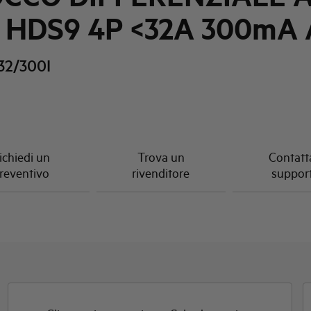
a HDS9 4P <32A 300mA 
2/300I
ichiedi un
Trova un
Contatta
reventivo
rivenditore
suppor