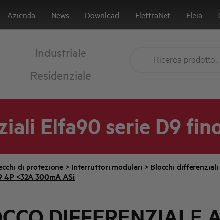
Azienda
News
Download
ElettraNet
Eleia
Industriale
Residenziale
ziali Elfa90 serie D9 fin
cchi di protezione
>
Interruttori modulari
>
Blocchi differenziali
 4P <32A 300mA ASi
CCO DIFFERENZIALE 