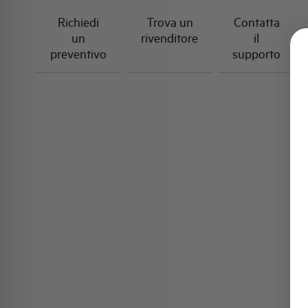
Richiedi
Trova un
Contatta
un
rivenditore
il
preventivo
supporto