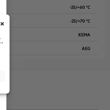
-25/+60 °C
-25/+70 °C
KEMA
e
 il
AEG