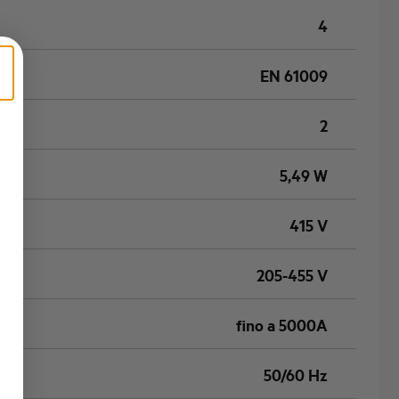
4
EN 61009
2
5,49 W
415 V
205-455 V
fino a 5000A
50/60 Hz