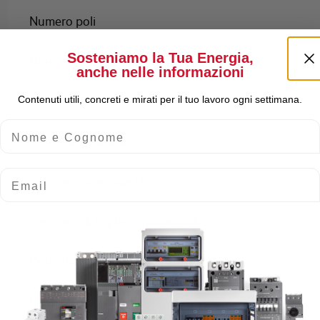
Numero poli
Sosteniamo la Tua Energia,
Norma
anche nelle informazioni
Numero moduli
Contenuti utili, concreti e mirati per il tuo lavoro ogni settimana.
Nome e Cognome
Potenza dissipata
Email
Tensione nominale Ue AC
Tensione di impiego min-max AC
Protezione contro gli scatti intempestivi
Frequenza