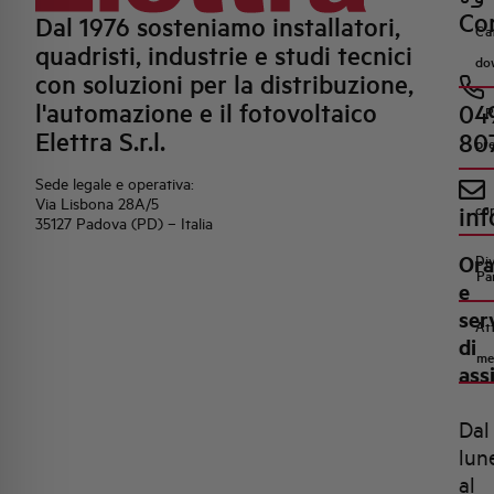
Con
Dal 1976 sosteniamo installatori,
Ca
quadristi, industrie e studi tecnici
do
con soluzioni per la distribuzione,
l'automazione e il fotovoltaico
04
R
Elettra S.r.l.
80
pr
Sede legale e operativa:
Via Lisbona 28A/5
inf
co
35127 Padova (PD) – Italia
Ora
Di
Pa
e
ser
Att
di
me
ass
Dal
lun
al