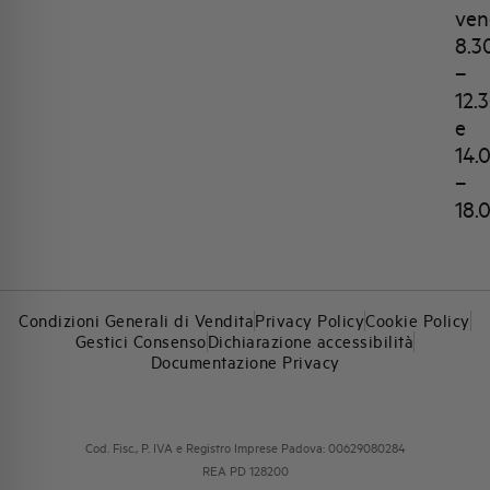
ven
8.3
–
12.
e
14.
–
18.
Condizioni Generali di Vendita
Privacy Policy
Cookie Policy
Gestici Consenso
Dichiarazione accessibilità
Documentazione Privacy
Cod. Fisc., P. IVA e Registro Imprese Padova: 00629080284
REA PD 128200