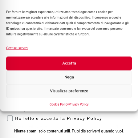
Capacità di rottura di servizio Ics
75%
(%Icu)
Per fornire le migliori esperienze, utilizziamo tecnologie come i cookie per
Quali argomenti ti interessano di più?
memorizzare e/o accedere alle informazioni del dispositivo. Il consenso a queste
tecnologie ci consentirà di elaborare dati quali il comportamento di navigazione o gli
Distribuzione di Energia
Capacità dei terminali
1…35 mm²
ID univoci su questo sito. Il mancato consenso o la revoca del consenso possono
Automazione Industriale
influire negativamente su alcune caratteristiche e funzioni.
Fotovoltaico
Adatto al sezionamento
SI
Sistema Quadri
secondo EN 60947-2
Gestisci servizi
Novità di prodotto
Promozioni e offerte
Accetta
Temperatura di impiego
-25/+55 °C
Formazione tecnica
Nega
Temperatura di stoccaggio
-55/+55 °C
Marketing
Visualizza preferenze
Voglio ricevere aggiornamenti, novità di
Omologazioni
VDE
prodotto e offerte da Elettra AEG
Cookie Policy
Privacy Policy
Privacy
Temperatura di riferimento (°C)
30
Ho letto e accetto la Privacy Policy
Classe di limitazione
3
Niente spam, solo contenuti utili. Puoi disiscriverti quando vuoi.