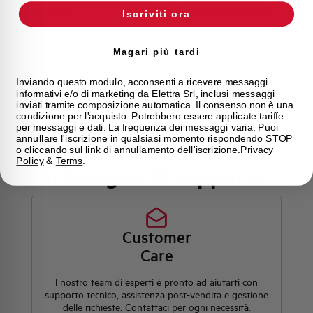
Montaggio
qualsiasi (tranne sottosopra)
Iscriviti ora
Stato
Acquistabile
Magari più tardi
Marca
AEG
Inviando questo modulo, acconsenti a ricevere messaggi
informativi e/o di marketing da Elettra Srl, inclusi messaggi
inviati tramite composizione automatica. Il consenso non è una
condizione per l'acquisto. Potrebbero essere applicate tariffe
per messaggi e dati. La frequenza dei messaggi varia. Puoi
annullare l'iscrizione in qualsiasi momento rispondendo STOP
o cliccando sul link di annullamento dell'iscrizione.
Privacy
Policy
&
Terms
.
Hai bisogno di supporto?
Customer
Care
l nostro team di esperti è pronto ad aiutarti con
supporto tecnico, assistenza post-vendita e gestione
delle richieste. Contattaci per ogni necessità.