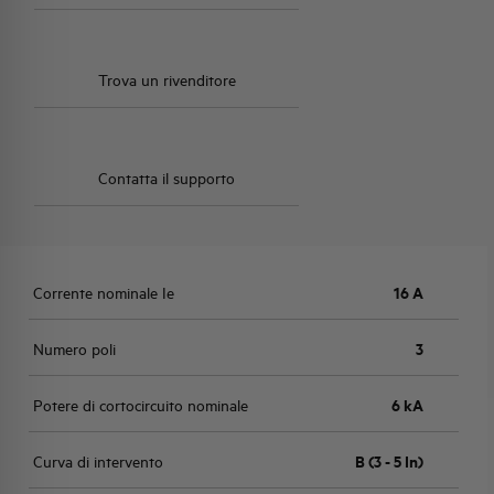
Trova un rivenditore
Contatta il supporto
Corrente nominale Ie
16 A
Numero poli
3
Potere di cortocircuito nominale
6 kA
Curva di intervento
B (3 - 5 In)