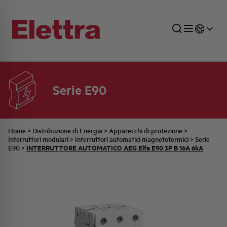
Serie E90
SETTORI
DISTRIBUZIONE DI ENERGIA
RETE COMMERCIALE
PREVENTIVAZIONE
AZIENDA
TUTTE LE NEWS
JOB CAREERS
INDUSTRIALE
AUTOMAZIONE INDUSTRIALE
UFFICIO TECNICO
COMMESSE QUADRI
FAMIGLIA BELLINI
ULTIME NOTIZIE ISTITUZIONALI
PARTNER
Home
>
Distribuzione di Energia
>
Apparecchi di protezione
>
Interruttori modulari
>
Interruttori automatici magnetotermici
>
Serie
INTERRUTTORE AUTOMATICO AEG Elfa E90 3P B 16A 6kA
E90
>
RESIDENZIALE
SISTEMA QUADRI
QUALITÀ
STORIA ELETTRA
COMUNICATI INTERNI
FOTOVOLTAICO
STORIA AEG
PRODOTTI
ELEMENTO
IDENTITÀ AZIENDALE
EVENTI