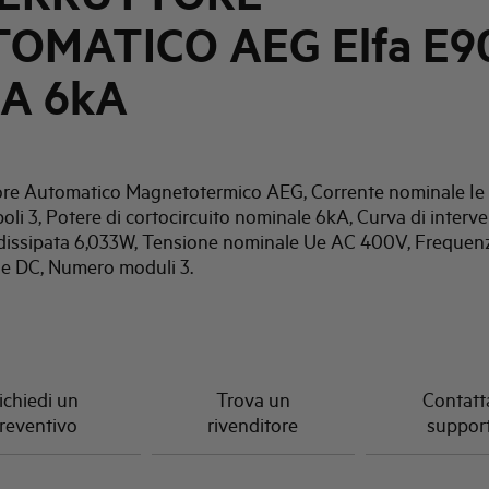
OMATICO AEG Elfa E9
3A 6kA
tore Automatico Magnetotermico AEG, Corrente nominale Ie 
li 3, Potere di cortocircuito nominale 6kA, Curva di interve
dissipata 6,033W, Tensione nominale Ue AC 400V, Frequen
e DC, Numero moduli 3.
ichiedi un
Trova un
Contatta
reventivo
rivenditore
suppor