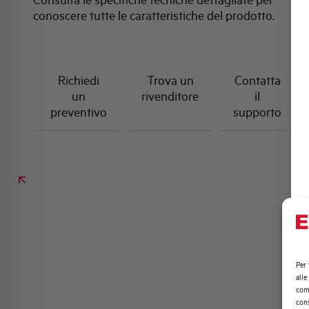
conoscere tutte le caratteristiche del prodotto.
Richiedi
Trova un
Contatta
un
rivenditore
il
preventivo
supporto
Per 
alle
comp
cons