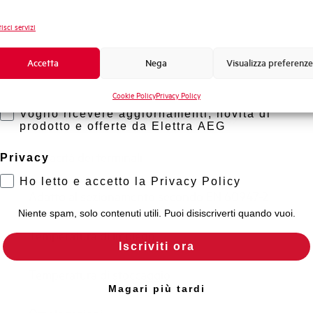
Frequenza
Novità di prodotto
isci servizi
Tensione nominale Ue DC
Promozioni e offerte
Formazione tecnica
Accetta
Nega
Visualizza preferenze
Capacità di rottura EN60947-2 Icu a 400V
Marketing
Cookie Policy
Privacy Policy
Voglio ricevere aggiornamenti, novità di
Capacità di rottura di servizio Ics (%Icu)
prodotto e offerte da Elettra AEG
Capacità dei terminali
Privacy
Ho letto e accetto la Privacy Policy
Adatto al sezionamento secondo EN 60947-2
Niente spam, solo contenuti utili. Puoi disiscriverti quando vuoi.
Temperatura di impiego
Iscriviti ora
Temperatura di stoccaggio
Magari più tardi