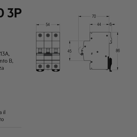
0 3P
13A,
nto B,
za
 il
to