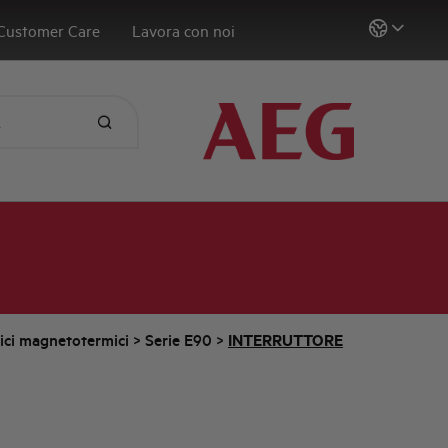
Customer Care
Lavora con noi
tici magnetotermici
>
Serie E90
>
INTERRUTTORE