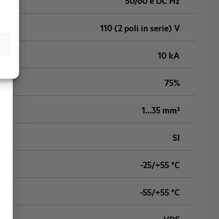
50/60 e DC Hz
110 (2 poli in serie) V
10 kA
75%
1…35 mm²
SI
-25/+55 °C
-55/+55 °C