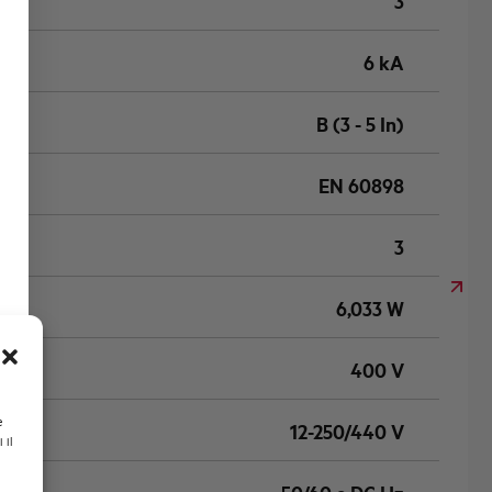
3
6 kA
B (3 - 5 In)
EN 60898
3
6,033 W
400 V
e
12-250/440 V
 il