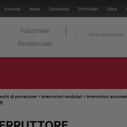
Azienda
News
Download
ElettraNet
Eleia
Industriale
Residenziale
cchi di protezione
>
Interruttori modulari
>
Interruttori automa
kA
TERRUTTORE