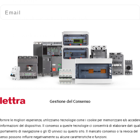
Numero poli
Email
Potere di cortocircuito nominale
Curva di intervento
Norma
Numero moduli
Potenza dissipata
Gestione del Consenso
Quali argomenti ti interessano di più?
Tensione nominale Ue AC
Distribuzione di Energia
fornire le migliori esperienze, utilizziamo tecnologie come i cookie per memorizzare e/o acceder
Tensione di impiego min-max AC
Automazione Industriale
 informazioni del dispositivo. Il consenso a queste tecnologie ci consentirà di elaborare dati quali
Fotovoltaico
ortamento di navigazione o gli ID univoci su questo sito. Il mancato consenso o la revoca del
enso possono influire negativamente su alcune caratteristiche e funzioni.
Sistema Quadri