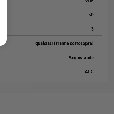
VDE
30
3
qualsiasi (tranne sottosopra)
Acquistabile
AEG