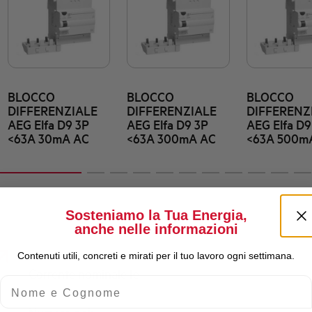
BLOCCO
BLOCCO
BLOCCO
DIFFERENZIALE
DIFFERENZIALE
DIFFERENZ
AEG Elfa D9 3P
AEG Elfa D9 3P
AEG Elfa D9
<63A 30mA AC
<63A 300mA AC
<63A 500m
Sosteniamo la Tua Energia,
anche nelle informazioni
Contenuti utili, concreti e mirati per il tuo lavoro ogni settimana.
Corrente nominale Ie
Nome e Cognome