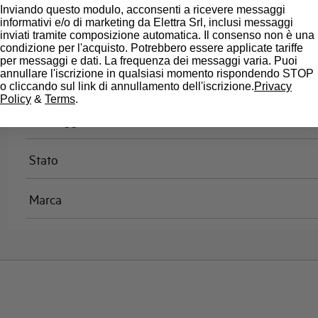
Omologazioni
Inviando questo modulo, acconsenti a ricevere messaggi
informativi e/o di marketing da Elettra Srl, inclusi messaggi
inviati tramite composizione automatica. Il consenso non è una
Temperatura di riferimento (°C)
condizione per l'acquisto. Potrebbero essere applicate tariffe
per messaggi e dati. La frequenza dei messaggi varia. Puoi
annullare l'iscrizione in qualsiasi momento rispondendo STOP
Classe di limitazione
o cliccando sul link di annullamento dell'iscrizione.
Privacy
Policy
&
Terms
.
Montaggio
Stato
Marca