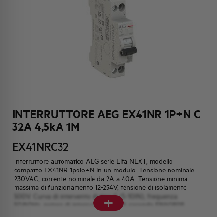
HQ & TEAM
ATTIVITÀ E MERCATI
IMPEGNO SOCIALE
INTERRUTTORE AEG EX41NR 1P+N C
32A 4,5kA 1M
EX41NRC32
Interruttore automatico AEG serie Elfa NEXT, modello
compatto EX41NR 1polo+N in un modulo. Tensione nominale
230VAC, corrente nominale da 2A a 40A. Tensione minima-
massima di funzionamento 12-254V, tensione di isolamento
+
500V. Curva di intervento di tipo C (5-10IN), frequenza
50/60Hz, potere di interruzione 4,5kA secondo EN60898,
capacità di rottura 6kA secondo EN60947-2. Temperatura di