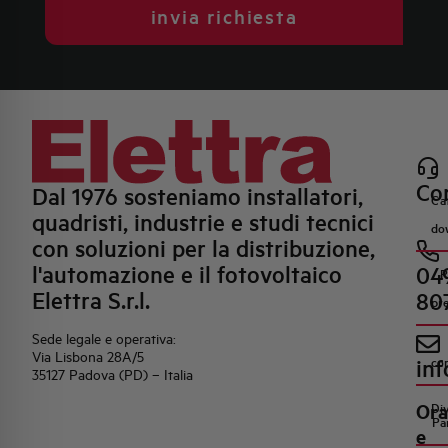
invia richiesta
Con
Dal 1976 sosteniamo installatori,
Ca
quadristi, industrie e studi tecnici
do
con soluzioni per la distribuzione,
l'automazione e il fotovoltaico
04
R
Elettra S.r.l.
80
pr
Sede legale e operativa:
Via Lisbona 28A/5
inf
co
35127 Padova (PD) – Italia
Ora
Di
Pa
e