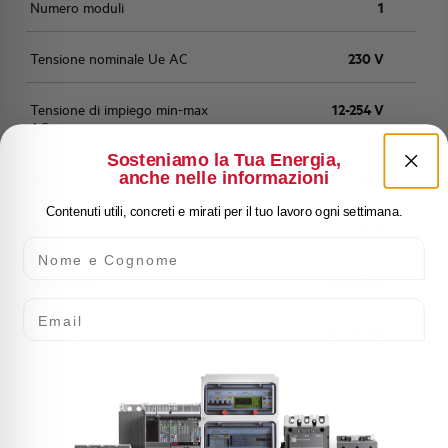
Numero moduli
1
Tensione nominale Ue AC
230 V
Tensione di impiego min-max
12-254 V
AC
Sosteniamo la Tua Energia,
anche nelle informazioni
Tensione di isolamento Ui (V)
500
Contenuti utili, concreti e mirati per il tuo lavoro ogni settimana.
Potenza dissipata
2,9 W
Nome e Cognome
Frequenza
50/60 Hz
Email
Curva di intervento
C (5 - 10 In)
Capacità di rottura EN60947-2
6 kA
Icu a 230Vac