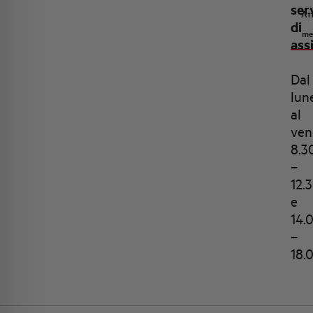
ser
Att
di
me
ass
Dal
lun
al
ven
8.3
–
12.
e
14.
–
18.