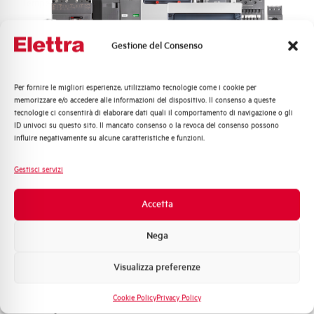
Temperatura di impiego
-25/+55 °C
Temperatura di stoccaggio
-40/+70 °C
Gestione del Consenso
Grado di protezione
IP40 Apparecchio (IP20 terminali)
Per fornire le migliori esperienze, utilizziamo tecnologie come i cookie per
Quali argomenti ti interessano di più?
memorizzare e/o accedere alle informazioni del dispositivo. Il consenso a queste
Vita meccanica
20.000 manovre
tecnologie ci consentirà di elaborare dati quali il comportamento di navigazione o gli
Distribuzione di Energia
ID univoci su questo sito. Il mancato consenso o la revoca del consenso possono
Automazione Industriale
influire negativamente su alcune caratteristiche e funzioni.
Vita elettrica (manovre totali)
10.000 manvre
Fotovoltaico
AC1/AC7a
Sistema Quadri
Gestisci servizi
Novità di prodotto
Capacità dei terminali
flessibile/rigido 10/16 mm²
Promozioni e offerte
Accetta
Formazione tecnica
Coppia di serraggio
1,2 Nm
Nega
Marketing
Peso
110 gr
Visualizza preferenze
Voglio ricevere aggiornamenti, novità di
prodotto e offerte da Elettra AEG
Cookie Policy
Privacy Policy
Classe di limitazione
3
Privacy