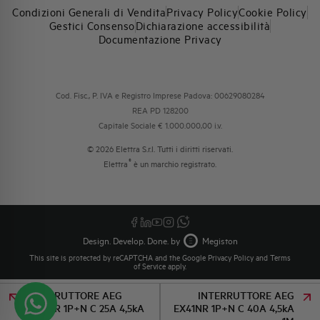
Condizioni Generali di Vendita
Privacy Policy
Cookie Policy
Gestici Consenso
Dichiarazione accessibilità
Documentazione Privacy
Cod. Fisc., P. IVA e Registro Imprese Padova: 00629080284
REA PD 128200
Capitale Sociale € 1.000.000,00 i.v.
© 2026 Elettra S.r.l. Tutti i diritti riservati.
®
Elettra
è un marchio registrato.
Design. Develop. Done. by
Megiston
This site is protected by reCAPTCHA and the Google
Privacy Policy
and
Terms
of Service
apply.
INTERRUTTORE AEG
INTERRUTTORE AEG
EX41NR 1P+N C 25A 4,5kA
EX41NR 1P+N C 40A 4,5kA