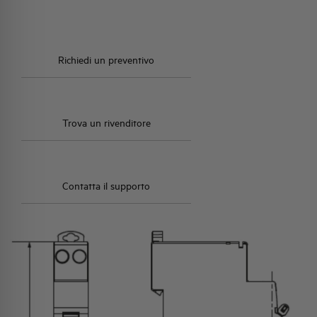
funzionamento -25/+55°C, temperatura di stoccaggio
-40/+70°C. Grado di protezione IP40 per apparecchio e IP20
per i terminali. Vita meccanica 20.000 manovre, vita elettrica
10.000 manovre. Capacità dei terminali 10/16mm²
flessibile/rigido, coppia di serraggio 1,2Nm, colore RAL 7035,
Richiedi un preventivo
posizione di montaggio qualsiasi.
Trova un rivenditore
Contatta il supporto