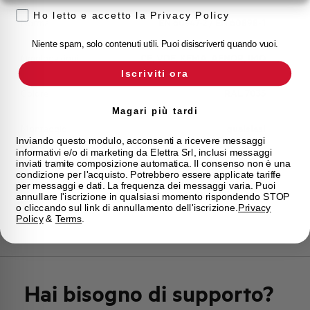
Ho letto e accetto la Privacy Policy
Norma
EN 60947-2 / EN 60898-1
Niente spam, solo contenuti utili. Puoi disiscriverti quando vuoi.
Omologazioni
CE, VDE, KEMA, AENOR, IMQ
Iscriviti ora
Colore
RAL 7035
Magari più tardi
Montaggio
qualsiasi
Inviando questo modulo, acconsenti a ricevere messaggi
informativi e/o di marketing da Elettra Srl, inclusi messaggi
inviati tramite composizione automatica. Il consenso non è una
Stato
Acquistabile
condizione per l'acquisto. Potrebbero essere applicate tariffe
per messaggi e dati. La frequenza dei messaggi varia. Puoi
annullare l'iscrizione in qualsiasi momento rispondendo STOP
Marca
AEG
o cliccando sul link di annullamento dell'iscrizione.
Privacy
Policy
&
Terms
.
Hai bisogno di supporto?