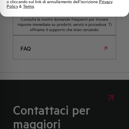
Domande
o cliccando sul link di annullamento dell'iscrizione.
Privacy
frequenti
Policy
&
Terms
.
Consulta le nostre domande frequenti per trovare
risposte immediate su prodotti, servizi e procedure. Ti
offriamo il supporto che stavi cercando.
FAQ
Contattaci per
maggiori