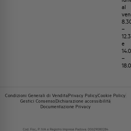
al
ven
8.3
–
12.
e
14.
–
18.
Condizioni Generali di Vendita
Privacy Policy
Cookie Policy
Gestici Consenso
Dichiarazione accessibilità
Documentazione Privacy
Cod. Fisc., P. IVA e Registro Imprese Padova: 00629080284