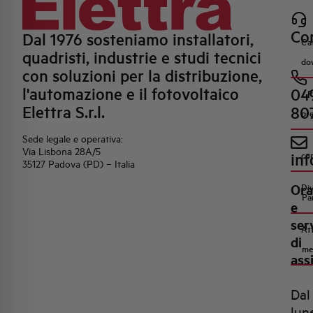
Con
Dal 1976 sosteniamo installatori,
Ca
quadristi, industrie e studi tecnici
do
con soluzioni per la distribuzione,
l'automazione e il fotovoltaico
04
R
Elettra S.r.l.
80
pr
Sede legale e operativa:
Via Lisbona 28A/5
inf
co
35127 Padova (PD) – Italia
Ora
Di
Pa
e
ser
Att
di
me
ass
Dal
lun