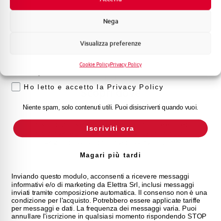
supporto tecnico, assistenza post-vendita e gestione
Formazione tecnica
delle richieste. Contattaci per ogni necessità.
Nega
Marketing
Contattaci
Visualizza preferenze
Voglio ricevere aggiornamenti, novità di
prodotto e offerte da Elettra AEG
Cookie Policy
Privacy Policy
Privacy
Ho letto e accetto la Privacy Policy
Scopri dove
acquistare
Niente spam, solo contenuti utili. Puoi disiscriverti quando vuoi.
Trova il punto vendita Elettra più vicino a te e accedi
Iscriviti ora
rapidamente ai nostri prodotti e soluzioni in pochi
semplici passi. Scopri come possiamo aiutarti.
Magari più tardi
Mappa
Inviando questo modulo, acconsenti a ricevere messaggi
informativi e/o di marketing da Elettra Srl, inclusi messaggi
inviati tramite composizione automatica. Il consenso non è una
condizione per l'acquisto. Potrebbero essere applicate tariffe
per messaggi e dati. La frequenza dei messaggi varia. Puoi
annullare l'iscrizione in qualsiasi momento rispondendo STOP