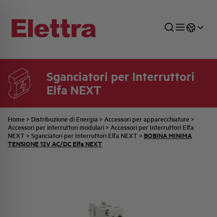
Sganciatori per Interruttori
Elfa NEXT
SETTORI
DISTRIBUZIONE DI ENERGIA
RETE COMMERCIALE
PREVENTIVAZIONE
AZIENDA
TUTTE LE NEWS
JOB CAREERS
INDUSTRIALE
AUTOMAZIONE INDUSTRIALE
UFFICIO TECNICO
COMMESSE QUADRI
FAMIGLIA BELLINI
ULTIME NOTIZIE ISTITUZIONALI
PARTNER
Home
>
Distribuzione di Energia
>
Accessori per apparecchiature
>
Accessori per interruttori modulari
>
Accessori per Interruttori Elfa
BOBINA MINIMA
NEXT
>
Sganciatori per Interruttori Elfa NEXT
>
TENSIONE 12V AC/DC Elfa NEXT
RESIDENZIALE
SISTEMA QUADRI
QUALITÀ
STORIA ELETTRA
COMUNICATI INTERNI
FOTOVOLTAICO
STORIA AEG
PRODOTTI
ELEMENTO
IDENTITÀ AZIENDALE
EVENTI