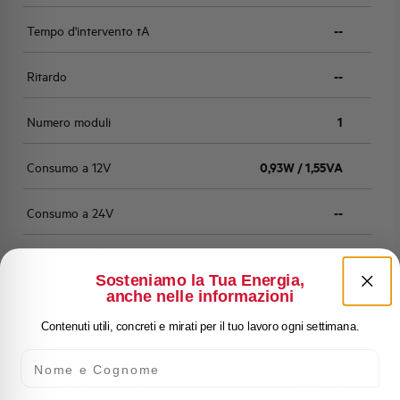
Tempo d'intervento tA
--
Ritardo
--
Numero moduli
1
Consumo a 12V
0,93W / 1,55VA
Consumo a 24V
--
Consumo a 48V
--
Sosteniamo la Tua Energia,
anche nelle informazioni
Consumo a 110V
--
Contenuti utili, concreti e mirati per il tuo lavoro ogni settimana.
Consumo a 230V
--
Nome e Cognome
Capacità dei terminali
2,5 mm²