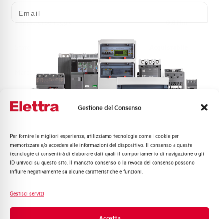
Email
Coppia di serraggio
0,8 Nm
Stato
Acquistabile
Marca
AEG
Gestione del Consenso
Hai bisogno di supporto?
Per fornire le migliori esperienze, utilizziamo tecnologie come i cookie per
Quali argomenti ti interessano di più?
memorizzare e/o accedere alle informazioni del dispositivo. Il consenso a queste
tecnologie ci consentirà di elaborare dati quali il comportamento di navigazione o gli
Distribuzione di Energia
ID univoci su questo sito. Il mancato consenso o la revoca del consenso possono
Automazione Industriale
influire negativamente su alcune caratteristiche e funzioni.
Customer
Fotovoltaico
Care
Sistema Quadri
Gestisci servizi
Novità di prodotto
l nostro team di esperti è pronto ad aiutarti con
Promozioni e offerte
Accetta