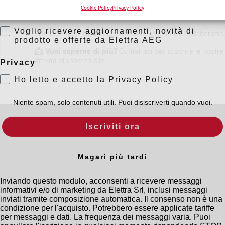
Marketing
Cookie Policy
Privacy Policy
Ognuno deve fare la propria parte per costruire un futuro 
Voglio ricevere aggiornamenti, novità di
prodotto e offerte da Elettra AEG
Siamo sempre alla ricerca di nuove soluzioni e collaborazio
📩
Vuoi saperne di più?
Contattaci
per scoprire le nostre
Privacy
attività più sostenibile.
Ho letto e accetto la Privacy Policy
Niente spam, solo contenuti utili. Puoi disiscriverti quando vuoi.
Iscriviti ora
Magari più tardi
Inviando questo modulo, acconsenti a ricevere messaggi
informativi e/o di marketing da Elettra Srl, inclusi messaggi
inviati tramite composizione automatica. Il consenso non è una
condizione per l'acquisto. Potrebbero essere applicate tariffe
per messaggi e dati. La frequenza dei messaggi varia. Puoi
annullare l'iscrizione in qualsiasi momento rispondendo STOP
o cliccando sul link di annullamento dell'iscrizione.
Privacy