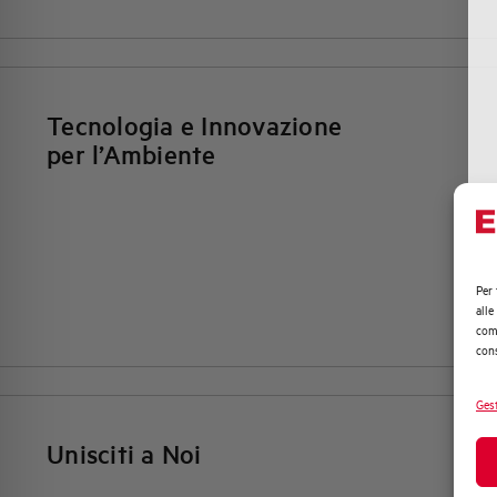
Tecnologia e Innovazione
per l’Ambiente
Per 
alle
comp
cons
Gest
Unisciti a Noi