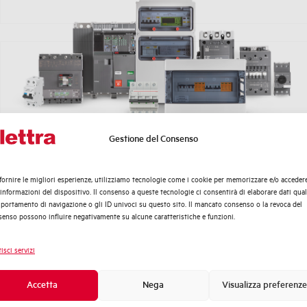
Riteniamo che la tecnologia possa fare la differenza.
Gestione del Consenso
Quali argomenti ti interessano di più?
I nostri prodotti e servizi sono progettati per migliorare l’e
transizione verso un consumo più consapevole.
Distribuzione di Energia
fornire le migliori esperienze, utilizziamo tecnologie come i cookie per memorizzare e/o acceder
Automazione Industriale
 informazioni del dispositivo. Il consenso a queste tecnologie ci consentirà di elaborare dati quali
Fotovoltaico
ortamento di navigazione o gli ID univoci su questo sito. Il mancato consenso o la revoca del
enso possono influire negativamente su alcune caratteristiche e funzioni.
Sistema Quadri
Novità di prodotto
isci servizi
Promozioni e offerte
Formazione tecnica
Accetta
Nega
Visualizza preferenze