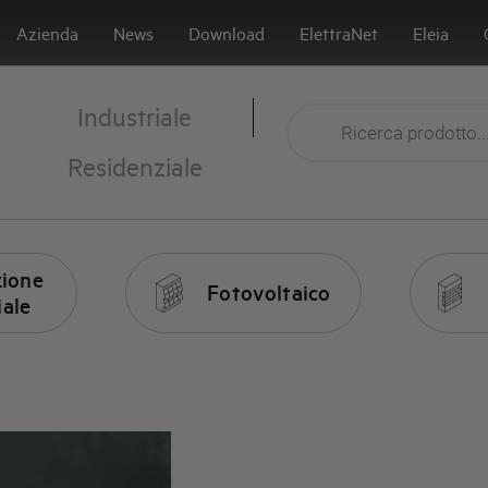
Azienda
News
Download
ElettraNet
Eleia
Industriale
Residenziale
ione
Fotovoltaico
iale