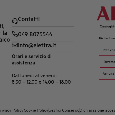
Contatti
i,
Cataloghi
 la
049 8075544
aico
Richiedi u
info@elettra.it
Rete co
Orari e servizio di
assistenza
Diventa
Attività
Dal lunedì al venerdì
8.30 – 12.30 e 14.00 – 18.00
rivacy Policy
Cookie Policy
Gestici Consenso
Dichiarazione acces