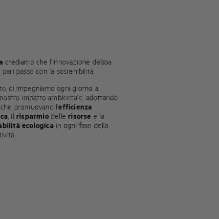
a
crediamo che l’innovazione debba
 pari passo con la sostenibilità.
to, ci impegniamo ogni giorno a
l nostro impatto ambientale, adottando
i che promuovano l’
efficienza
ica
, il
risparmio
delle
risorse
e la
bilità
ecologica
in ogni fase della
ività.