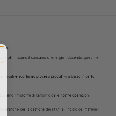
verso:
 che ottimizzano il consumo di energia, riducendo sprechi e
ertificati e adottiamo processi produttivi a basso impatto
iduciamo l’impronta di carbonio delle nostre operazioni.
 pratiche per la gestione dei rifiuti e il riciclo dei materiali.