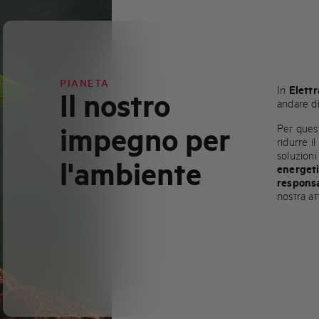
PIANETA
In
Elettr
Il nostro
andare di
impegno per
Per ques
ridurre i
soluzion
l'ambiente
energet
responsa
nostra att