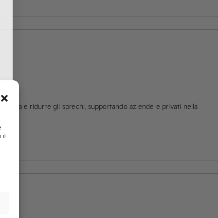
fficienza e ridurre gli sprechi, supportando aziende e privati nella
e
 il