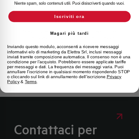
Niente spam, solo contenuti utili. Puoi disiscriverti quando vuoi.
Domande
Iscriviti ora
frequenti
Consulta le nostre domande frequenti per trovare
Magari più tardi
risposte immediate su prodotti, servizi e procedure. Ti
offriamo il supporto che stavi cercando.
Inviando questo modulo, acconsenti a ricevere messaggi
informativi e/o di marketing da Elettra Srl, inclusi messaggi
inviati tramite composizione automatica. Il consenso non è una
FAQ
condizione per l'acquisto. Potrebbero essere applicate tariffe
per messaggi e dati. La frequenza dei messaggi varia. Puoi
annullare l'iscrizione in qualsiasi momento rispondendo STOP
o cliccando sul link di annullamento dell'iscrizione.
Privacy
Policy
&
Terms
.
Contattaci per