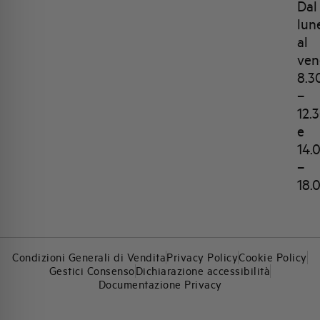
Dal
lun
al
ven
8.3
–
12.
e
14.
–
18.
Condizioni Generali di Vendita
Privacy Policy
Cookie Policy
Gestici Consenso
Dichiarazione accessibilità
Documentazione Privacy