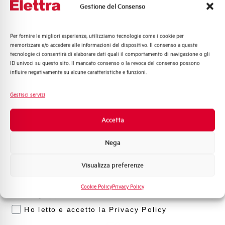
Gestione del Consenso
l nostro team di esperti è pronto ad aiutarti con
supporto tecnico, assistenza post-vendita e gestione
delle richieste. Contattaci per ogni necessità.
Per fornire le migliori esperienze, utilizziamo tecnologie come i cookie per
Quali argomenti ti interessano di più?
memorizzare e/o accedere alle informazioni del dispositivo. Il consenso a queste
tecnologie ci consentirà di elaborare dati quali il comportamento di navigazione o gli
Distribuzione di Energia
Contattaci
ID univoci su questo sito. Il mancato consenso o la revoca del consenso possono
Automazione Industriale
influire negativamente su alcune caratteristiche e funzioni.
Fotovoltaico
Sistema Quadri
Gestisci servizi
Novità di prodotto
Scopri dove
Promozioni e offerte
Accetta
acquistare
Formazione tecnica
Nega
Trova il punto vendita Elettra più vicino a te e accedi
Marketing
rapidamente ai nostri prodotti e soluzioni in pochi
semplici passi. Scopri come possiamo aiutarti.
Visualizza preferenze
Voglio ricevere aggiornamenti, novità di
prodotto e offerte da Elettra AEG
Cookie Policy
Privacy Policy
Mappa
Privacy
Ho letto e accetto la Privacy Policy