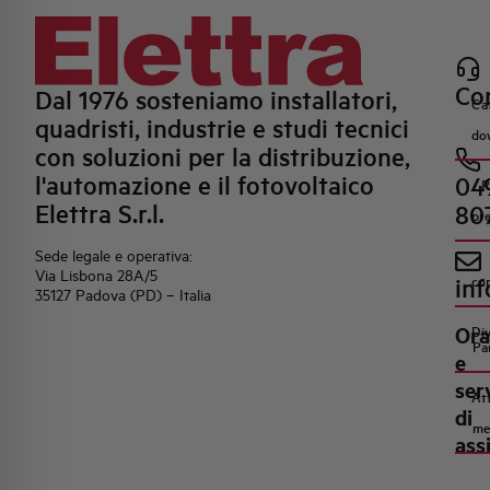
Con
Dal 1976 sosteniamo installatori,
Ca
quadristi, industrie e studi tecnici
do
con soluzioni per la distribuzione,
l'automazione e il fotovoltaico
04
R
Elettra S.r.l.
80
pr
Sede legale e operativa:
Via Lisbona 28A/5
inf
co
35127 Padova (PD) – Italia
Ora
Di
Pa
e
ser
Att
di
me
ass