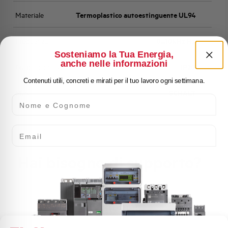
Materiale
Termoplastico autoestinguente UL94
Frequenza
0...10kHz Hz
Sosteniamo la Tua Energia,
anche nelle informazioni
Grado di protezione
IP20
Contenuti utili, concreti e mirati per il tuo lavoro ogni settimana.
Marca
SCHALT
Nome e Cognome
Email
Hai bisogno di supporto?
Customer
Care