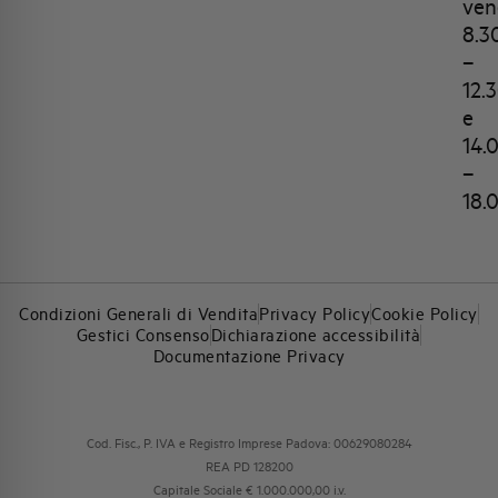
ven
8.3
–
12.
e
14.
–
18.
Condizioni Generali di Vendita
Privacy Policy
Cookie Policy
Gestici Consenso
Dichiarazione accessibilità
Documentazione Privacy
Cod. Fisc., P. IVA e Registro Imprese Padova: 00629080284
REA PD 128200
Capitale Sociale € 1.000.000,00 i.v.