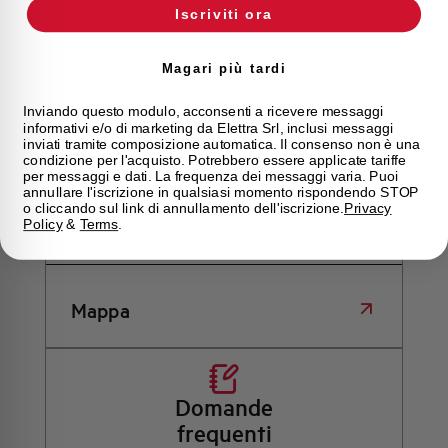
Iscriviti ora
Contattaci
Magari più tardi
Inviando questo modulo, acconsenti a ricevere messaggi
informativi e/o di marketing da Elettra Srl, inclusi messaggi
Scopri dove
inviati tramite composizione automatica. Il consenso non è una
condizione per l'acquisto. Potrebbero essere applicate tariffe
acquistare
per messaggi e dati. La frequenza dei messaggi varia. Puoi
annullare l'iscrizione in qualsiasi momento rispondendo STOP
Trova il punto vendita Elettra più vicino a te e accedi
o cliccando sul link di annullamento dell'iscrizione.
Privacy
Policy
&
Terms
.
rapidamente ai nostri prodotti e soluzioni in pochi
semplici passi. Scopri come possiamo aiutarti.
Mappa
Domande
frequenti