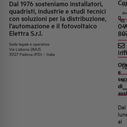
Con
Dal 1976 sosteniamo installatori,
Ca
quadristi, industrie e studi tecnici
do
con soluzioni per la distribuzione,
l'automazione e il fotovoltaico
04
R
Elettra S.r.l.
80
pr
Sede legale e operativa:
Via Lisbona 28A/5
inf
co
35127 Padova (PD) – Italia
Ora
Di
Pa
e
ser
Att
di
me
ass
Dal
lun
al