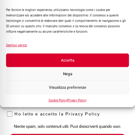
Vita meccanica
7000 manovre
Per fornire le migliori esperienze, utilizziamo tecnologie come i cookie per
Quali argomenti ti interessano di più?
memorizzare e/o accedere alle informazioni del dispositivo. Il consenso a queste
Capacità dei terminali
sbarra 25x6 mm²
tecnologie ci consentirà di elaborare dati quali il comportamento di navigazione o gli
Distribuzione di Energia
ID univoci su questo sito. Il mancato consenso o la revoca del consenso possono
Automazione Industriale
Marca
SCHALT
influire negativamente su alcune caratteristiche e funzioni.
Fotovoltaico
Sistema Quadri
Gestisci servizi
Novità di prodotto
Promozioni e offerte
Accetta
Formazione tecnica
Hai bisogno di supporto?
Nega
Marketing
Visualizza preferenze
Voglio ricevere aggiornamenti, novità di
prodotto e offerte da Elettra AEG
Customer
Cookie Policy
Privacy Policy
Privacy
Care
Ho letto e accetto la Privacy Policy
l nostro team di esperti è pronto ad aiutarti con
supporto tecnico, assistenza post-vendita e gestione
Niente spam, solo contenuti utili. Puoi disiscriverti quando vuoi.
delle richieste. Contattaci per ogni necessità.