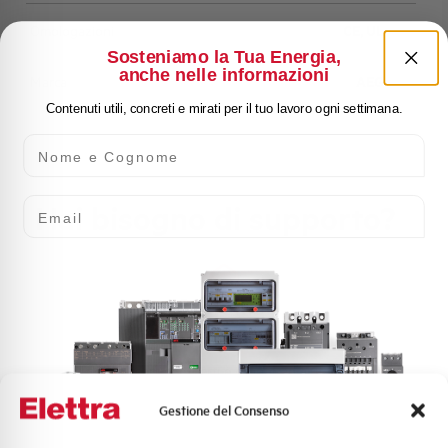
Omologazioni
CE, UL
Sosteniamo la Tua Energia,
anche nelle informazioni
Marca
AEG
Contenuti utili, concreti e mirati per il tuo lavoro ogni settimana.
Nome e Cognome
Email
Hai bisogno di supporto?
Customer
Care
l nostro team di esperti è pronto ad aiutarti con
supporto tecnico, assistenza post-vendita e gestione
delle richieste. Contattaci per ogni necessità.
Gestione del Consenso