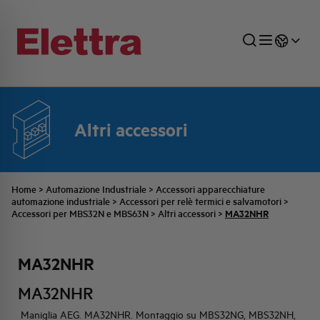
Altri accessori
SETTORI
DISTRIBUZIONE DI ENERGIA
RETE COMMERCIALE
PREVENTIVAZIONE
AZIENDA
TUTTE LE NEWS
JOB CAREERS
INDUSTRIALE
AUTOMAZIONE INDUSTRIALE
UFFICIO TECNICO
COMMESSE QUADRI
FAMIGLIA BELLINI
ULTIME NOTIZIE ISTITUZIONALI
PARTNER
Home
>
Automazione Industriale
>
Accessori apparecchiature
automazione industriale
>
Accessori per relè termici e salvamotori
>
MA32NHR
Accessori per MBS32N e MBS63N
>
Altri accessori
>
RESIDENZIALE
SISTEMA QUADRI
QUALITÀ
STORIA ELETTRA
COMUNICATI INTERNI
MA32NHR
FOTOVOLTAICO
STORIA AEG
PRODOTTI
MA32NHR
ELEMENTO
IDENTITÀ AZIENDALE
EVENTI
Maniglia AEG. MA32NHR. Montaggio su MBS32NG, MBS32NH,