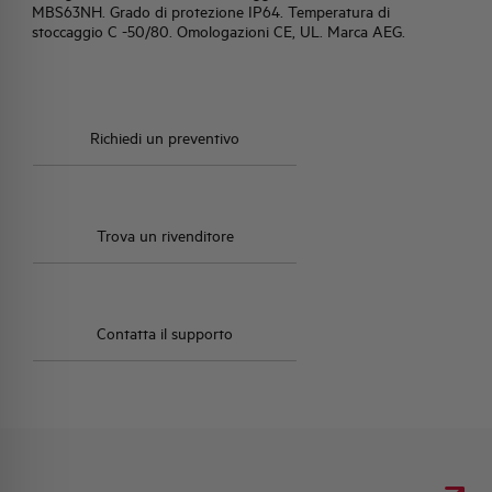
MBS63NH. Grado di protezione IP64. Temperatura di
stoccaggio C -50/80. Omologazioni CE, UL. Marca AEG.
HQ & TEAM
ATTIVITÀ E MERCATI
Richiedi un preventivo
IMPEGNO SOCIALE
Trova un rivenditore
Contatta il supporto