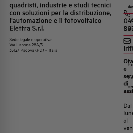
quadristi, industrie e studi tecnici
do
con soluzioni per la distribuzione,
l'automazione e il fotovoltaico
04
R
Elettra S.r.l.
80
pr
Sede legale e operativa:
Via Lisbona 28A/5
inf
co
35127 Padova (PD) – Italia
Ora
Di
Pa
e
ser
Att
di
me
ass
Dal
lun
al
ven