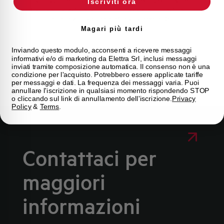
Consulta le nostre domande frequenti per trovare
Iscriviti ora
risposte immediate su prodotti, servizi e procedure. Ti
offriamo il supporto che stavi cercando.
Magari più tardi
FAQ
Inviando questo modulo, acconsenti a ricevere messaggi
informativi e/o di marketing da Elettra Srl, inclusi messaggi
inviati tramite composizione automatica. Il consenso non è una
condizione per l'acquisto. Potrebbero essere applicate tariffe
per messaggi e dati. La frequenza dei messaggi varia. Puoi
annullare l'iscrizione in qualsiasi momento rispondendo STOP
o cliccando sul link di annullamento dell'iscrizione.
Privacy
Policy
&
Terms
.
Contattaci per
maggiori
informazioni