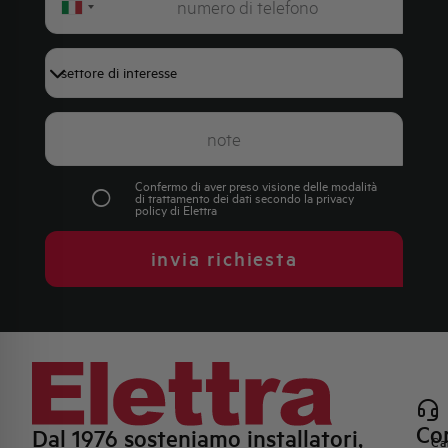
Italy
+39
Confermo di aver preso visione delle modalità
di trattamento dei dati secondo la
privacy
policy
di Elettra
invia richiesta
Con
Dal 1976 sosteniamo installatori,
Ca