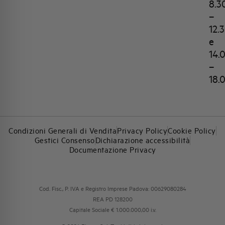
8.3
–
12.
e
14.
–
18.
Condizioni Generali di Vendita
Privacy Policy
Cookie Policy
Gestici Consenso
Dichiarazione accessibilità
Documentazione Privacy
Cod. Fisc., P. IVA e Registro Imprese Padova: 00629080284
REA PD 128200
Capitale Sociale € 1.000.000,00 i.v.