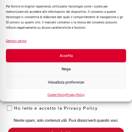
Contattaci
Per fornire le migliori esperienze, utilizziamo tecnologie come i cookie per
Quali argomenti ti interessano di più?
memorizzare e/o accedere alle informazioni del dispositivo. Il consenso a queste
tecnologie ci consentirà di elaborare dati quali il comportamento di navigazione o gli
Distribuzione di Energia
ID univoci su questo sito. Il mancato consenso o la revoca del consenso possono
Automazione Industriale
influire negativamente su alcune caratteristiche e funzioni.
Fotovoltaico
Scopri dove
Sistema Quadri
Gestisci servizi
acquistare
Novità di prodotto
Trova il punto vendita Elettra più vicino a te e accedi
Promozioni e offerte
Accetta
rapidamente ai nostri prodotti e soluzioni in pochi
Formazione tecnica
semplici passi. Scopri come possiamo aiutarti.
Nega
Marketing
Visualizza preferenze
Voglio ricevere aggiornamenti, novità di
Mappa
prodotto e offerte da Elettra AEG
Cookie Policy
Privacy Policy
Privacy
Ho letto e accetto la Privacy Policy
Domande
frequenti
Niente spam, solo contenuti utili. Puoi disiscriverti quando vuoi.