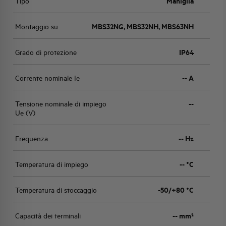
Tipo
Maniglia
Montaggio su
MBS32NG, MBS32NH, MBS63NH
Grado di protezione
IP64
Corrente nominale Ie
-- A
Tensione nominale di impiego
--
Ue (V)
Frequenza
-- Hz
Temperatura di impiego
-- °C
Temperatura di stoccaggio
-50/+80 °C
Capacità dei terminali
-- mm²