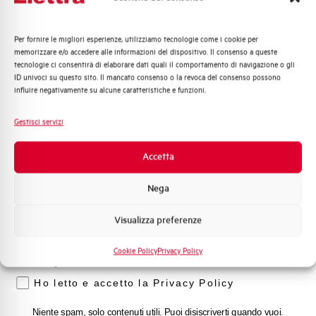
supporto tecnico, assistenza post-vendita e gestione
delle richieste. Contattaci per ogni necessità.
Per fornire le migliori esperienze, utilizziamo tecnologie come i cookie per
Quali argomenti ti interessano di più?
memorizzare e/o accedere alle informazioni del dispositivo. Il consenso a queste
Contattaci
tecnologie ci consentirà di elaborare dati quali il comportamento di navigazione o gli
Distribuzione di Energia
ID univoci su questo sito. Il mancato consenso o la revoca del consenso possono
Automazione Industriale
influire negativamente su alcune caratteristiche e funzioni.
Fotovoltaico
Sistema Quadri
Gestisci servizi
Scopri dove
Novità di prodotto
acquistare
Promozioni e offerte
Accetta
Formazione tecnica
Trova il punto vendita Elettra più vicino a te e accedi
Nega
rapidamente ai nostri prodotti e soluzioni in pochi
Marketing
semplici passi. Scopri come possiamo aiutarti.
Visualizza preferenze
Voglio ricevere aggiornamenti, novità di
prodotto e offerte da Elettra AEG
Mappa
Cookie Policy
Privacy Policy
Privacy
Ho letto e accetto la Privacy Policy
Niente spam, solo contenuti utili. Puoi disiscriverti quando vuoi.