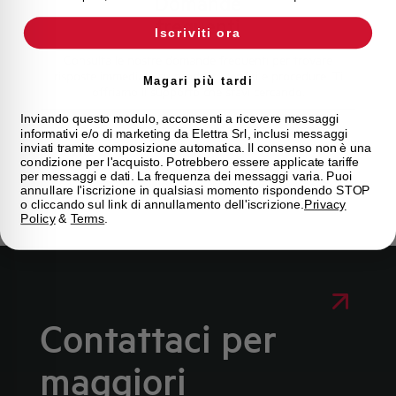
Domande
frequenti
Iscriviti ora
Consulta le nostre domande frequenti per trovare
risposte immediate su prodotti, servizi e procedure. Ti
Magari più tardi
offriamo il supporto che stavi cercando.
Inviando questo modulo, acconsenti a ricevere messaggi
informativi e/o di marketing da Elettra Srl, inclusi messaggi
FAQ
inviati tramite composizione automatica. Il consenso non è una
condizione per l'acquisto. Potrebbero essere applicate tariffe
per messaggi e dati. La frequenza dei messaggi varia. Puoi
annullare l'iscrizione in qualsiasi momento rispondendo STOP
o cliccando sul link di annullamento dell'iscrizione.
Privacy
Policy
&
Terms
.
Contattaci per
maggiori