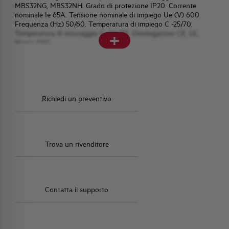
MBS32NG, MBS32NH. Grado di protezione IP20. Corrente
nominale Ie 65A. Tensione nominale di impiego Ue (V) 600.
HQ & TEAM
Frequenza (Hz) 50/60. Temperatura di impiego C -25/70.
+
Temperatura di stoccaggio C -50/80. Omologazioni CE, UL.
Marca AEG.
ATTIVITÀ E MERCATI
IMPEGNO SOCIALE
Richiedi un preventivo
Trova un rivenditore
Contatta il supporto