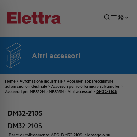
Altri accessori
SETTORI
DISTRIBUZIONE DI ENERGIA
RETE COMMERCIALE
PREVENTIVAZIONE
AZIENDA
TUTTE LE NEWS
JOB CAREERS
INDUSTRIALE
AUTOMAZIONE INDUSTRIALE
UFFICIO TECNICO
COMMESSE QUADRI
FAMIGLIA BELLINI
ULTIME NOTIZIE ISTITUZIONALI
PARTNER
Home
>
Automazione Industriale
>
Accessori apparecchiature
automazione industriale
>
Accessori per relè termici e salvamotori
>
DM32-210S
Accessori per MBS32N e MBS63N
>
Altri accessori
>
RESIDENZIALE
SISTEMA QUADRI
QUALITÀ
STORIA ELETTRA
COMUNICATI INTERNI
DM32-210S
FOTOVOLTAICO
STORIA AEG
PRODOTTI
DM32-210S
ELEMENTO
IDENTITÀ AZIENDALE
EVENTI
Barre di collegamento AEG. DM32-210S. Montaggio su