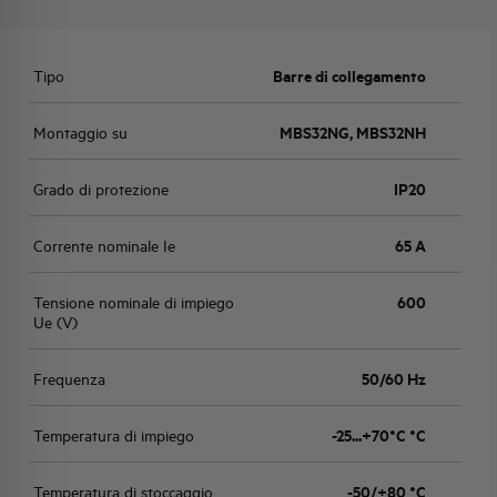
Tipo
Barre di collegamento
Montaggio su
MBS32NG, MBS32NH
Grado di protezione
IP20
Corrente nominale Ie
65 A
Tensione nominale di impiego
600
Ue (V)
Frequenza
50/60 Hz
Temperatura di impiego
-25...+70°C °C
Temperatura di stoccaggio
-50/+80 °C