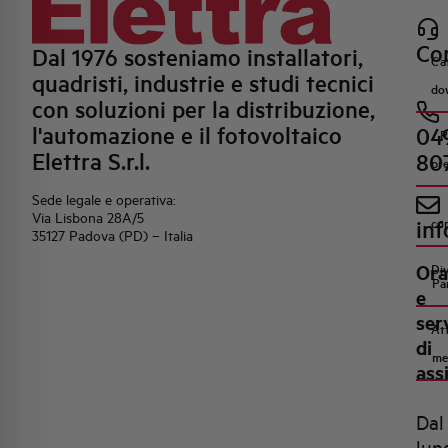
Con
Dal 1976 sosteniamo installatori,
Ca
quadristi, industrie e studi tecnici
do
con soluzioni per la distribuzione,
l'automazione e il fotovoltaico
04
R
Elettra S.r.l.
80
pr
Sede legale e operativa:
Via Lisbona 28A/5
inf
co
35127 Padova (PD) – Italia
Ora
Di
Pa
e
ser
Att
di
me
ass
Dal
lun