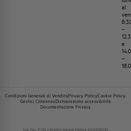
al
ven
8.3
–
12.
e
14.
–
18.
Condizioni Generali di Vendita
Privacy Policy
Cookie Policy
Gestici Consenso
Dichiarazione accessibilità
Documentazione Privacy
Cod. Fisc., P. IVA e Registro Imprese Padova: 00629080284