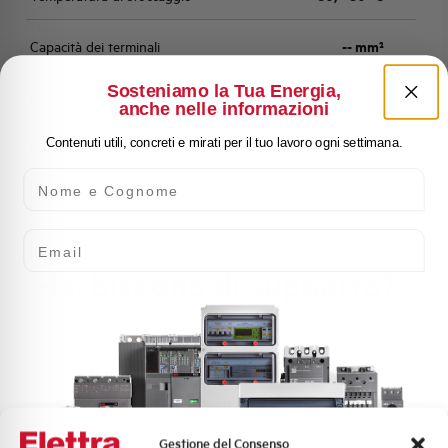
Capacità dei terminali
-- mm²
Sosteniamo la Tua Energia,
Omologazioni
CE, UL
anche nelle informazioni
Contenuti utili, concreti e mirati per il tuo lavoro ogni settimana.
Marca
AEG
Nome e Cognome
Email
Hai bisogno di supporto?
Customer
Care
l nostro team di esperti è pronto ad aiutarti con
Gestione del Consenso