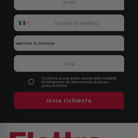
Italy
+39
Confermo di aver preso visione delle modalità
di trattamento dei dati secondo la
privacy
policy
di Elettra
invia richiesta