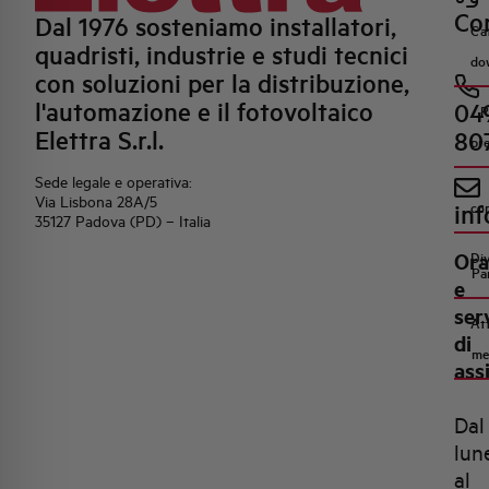
Con
Dal 1976 sosteniamo installatori,
Ca
quadristi, industrie e studi tecnici
do
con soluzioni per la distribuzione,
l'automazione e il fotovoltaico
04
R
Elettra S.r.l.
80
pr
Sede legale e operativa:
Via Lisbona 28A/5
inf
co
35127 Padova (PD) – Italia
Ora
Di
Pa
e
ser
Att
di
me
ass
Dal
lun
al