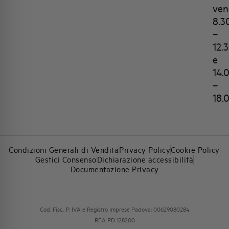
ven
8.3
–
12.
e
14.
–
18.
Condizioni Generali di Vendita
Privacy Policy
Cookie Policy
Gestici Consenso
Dichiarazione accessibilità
Documentazione Privacy
Cod. Fisc., P. IVA e Registro Imprese Padova: 00629080284
REA PD 128200