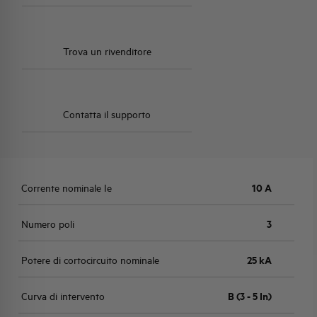
Trova un rivenditore
Contatta il supporto
Corrente nominale Ie
10 A
Numero poli
3
Potere di cortocircuito nominale
25 kA
Curva di intervento
B (3 - 5 In)