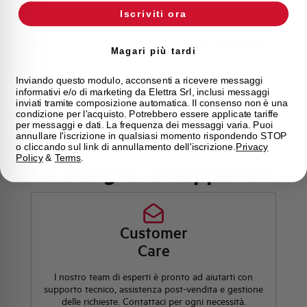
Montaggio
qualsiasi (tranne sottosopra)
Iscriviti ora
Stato
Fuori produzione
Magari più tardi
Marca
AEG
Inviando questo modulo, acconsenti a ricevere messaggi
informativi e/o di marketing da Elettra Srl, inclusi messaggi
inviati tramite composizione automatica. Il consenso non è una
condizione per l'acquisto. Potrebbero essere applicate tariffe
per messaggi e dati. La frequenza dei messaggi varia. Puoi
annullare l'iscrizione in qualsiasi momento rispondendo STOP
o cliccando sul link di annullamento dell'iscrizione.
Privacy
Policy
&
Terms
.
Hai bisogno di supporto?
Customer
Care
l nostro team di esperti è pronto ad aiutarti con
supporto tecnico, assistenza post-vendita e gestione
delle richieste. Contattaci per ogni necessità.