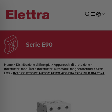
Serie E90
SETTORI
DISTRIBUZIONE DI ENERGIA
RETE COMMERCIALE
PREVENTIVAZIONE
AZIENDA
TUTTE LE NEWS
JOB CAREERS
INDUSTRIALE
AUTOMAZIONE INDUSTRIALE
UFFICIO TECNICO
COMMESSE QUADRI
FAMIGLIA BELLINI
ULTIME NOTIZIE ISTITUZIONALI
PARTNER
Home
>
Distribuzione di Energia
>
Apparecchi di protezione
>
Interruttori modulari
>
Interruttori automatici magnetotermici
>
Serie
INTERRUTTORE AUTOMATICO AEG Elfa E90X 3P B 10A 25kA
E90
>
RESIDENZIALE
SISTEMA QUADRI
QUALITÀ
STORIA ELETTRA
COMUNICATI INTERNI
FOTOVOLTAICO
STORIA AEG
PRODOTTI
ELEMENTO
IDENTITÀ AZIENDALE
EVENTI