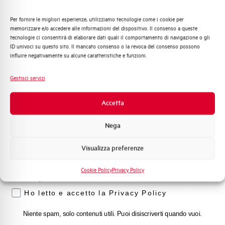
Capacità di rottura di servizio Ics
50%
(%Icu)
Per fornire le migliori esperienze, utilizziamo tecnologie come i cookie per
Quali argomenti ti interessano di più?
memorizzare e/o accedere alle informazioni del dispositivo. Il consenso a queste
tecnologie ci consentirà di elaborare dati quali il comportamento di navigazione o gli
Distribuzione di Energia
Capacità dei terminali
1…35 mm²
ID univoci su questo sito. Il mancato consenso o la revoca del consenso possono
Automazione Industriale
influire negativamente su alcune caratteristiche e funzioni.
Fotovoltaico
Adatto al sezionamento
SI
Sistema Quadri
secondo EN 60947-2
Gestisci servizi
Novità di prodotto
Promozioni e offerte
Accetta
Temperatura di impiego
-25/+55 °C
Formazione tecnica
Nega
Temperatura di stoccaggio
-55/+55 °C
Marketing
Visualizza preferenze
Voglio ricevere aggiornamenti, novità di
Omologazioni
VDE
prodotto e offerte da Elettra AEG
Cookie Policy
Privacy Policy
Privacy
Temperatura di riferimento (°C)
40
Ho letto e accetto la Privacy Policy
Classe di limitazione
3
Niente spam, solo contenuti utili. Puoi disiscriverti quando vuoi.