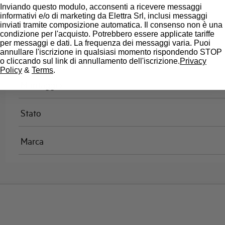
Omologazioni
Inviando questo modulo, acconsenti a ricevere messaggi
informativi e/o di marketing da Elettra Srl, inclusi messaggi
inviati tramite composizione automatica. Il consenso non è una
Temperatura di riferimento (°C)
condizione per l'acquisto. Potrebbero essere applicate tariffe
per messaggi e dati. La frequenza dei messaggi varia. Puoi
annullare l'iscrizione in qualsiasi momento rispondendo STOP
Classe di limitazione
o cliccando sul link di annullamento dell'iscrizione.
Privacy
Policy
&
Terms
.
Montaggio
Stato
Marca