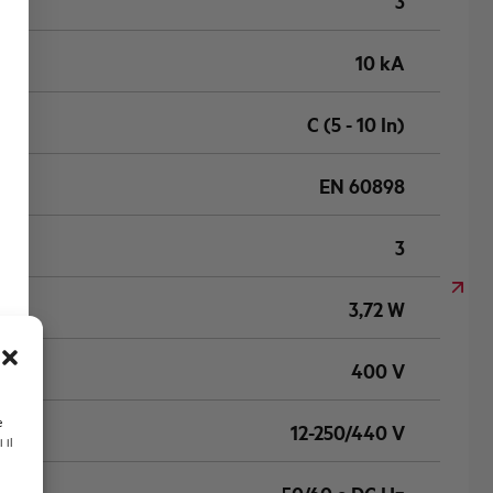
3
10 kA
C (5 - 10 In)
EN 60898
3
3,72 W
400 V
e
12-250/440 V
 il