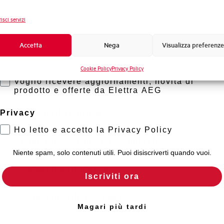
Frequenza
Novità di prodotto
isci servizi
Tensione nominale Ue DC
Promozioni e offerte
Formazione tecnica
Accetta
Nega
Visualizza preferenze
Capacità di rottura EN60947-2 Icu a 400V
Marketing
Cookie Policy
Privacy Policy
Voglio ricevere aggiornamenti, novità di
Capacità di rottura di servizio Ics (%Icu)
prodotto e offerte da Elettra AEG
Capacità dei terminali
Privacy
Ho letto e accetto la Privacy Policy
Adatto al sezionamento secondo EN 60947-2
Niente spam, solo contenuti utili. Puoi disiscriverti quando vuoi.
Temperatura di impiego
Iscriviti ora
Temperatura di stoccaggio
Magari più tardi