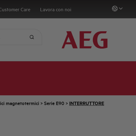
Customer Care
Lavora con noi
tici magnetotermici
>
Serie E90
>
INTERRUTTORE