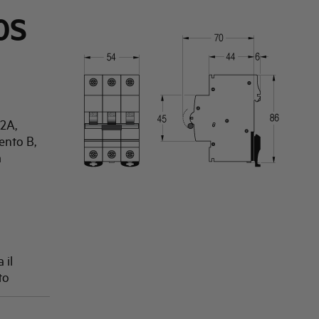
0S
2A,
ento B,
a
 il
to