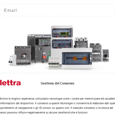
Numero poli
Email
Potere di cortocircuito nominale
Curva di intervento
Norma
Numero moduli
Potenza dissipata
Gestione del Consenso
Quali argomenti ti interessano di più?
Tensione nominale Ue AC
Distribuzione di Energia
fornire le migliori esperienze, utilizziamo tecnologie come i cookie per memorizzare e/o acceder
Tensione di impiego min-max AC
Automazione Industriale
 informazioni del dispositivo. Il consenso a queste tecnologie ci consentirà di elaborare dati quali
Fotovoltaico
ortamento di navigazione o gli ID univoci su questo sito. Il mancato consenso o la revoca del
enso possono influire negativamente su alcune caratteristiche e funzioni.
Sistema Quadri