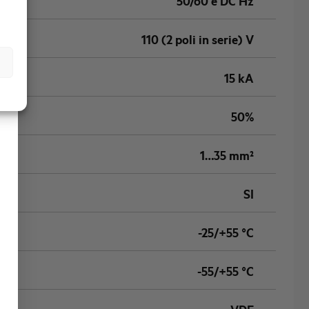
50/60 e DC Hz
110 (2 poli in serie) V
15 kA
50%
1…35 mm²
SI
-25/+55 °C
-55/+55 °C