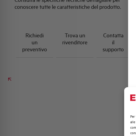
conoscere tutte le caratteristiche del prodotto.
Richiedi
Trova un
Contatta
un
rivenditore
il
preventivo
supporto
Per 
alle
comp
cons