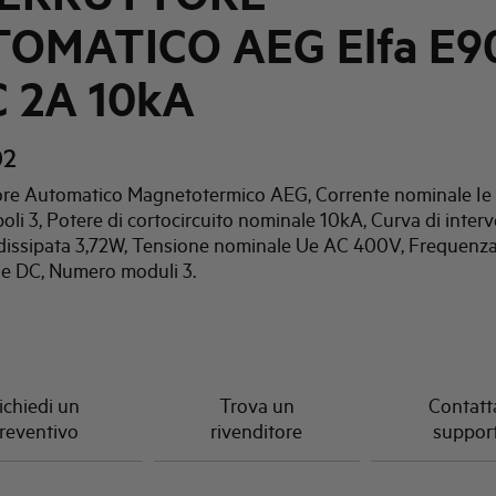
OMATICO AEG Elfa E9
C 2A 10kA
02
tore Automatico Magnetotermico AEG, Corrente nominale Ie 
li 3, Potere di cortocircuito nominale 10kA, Curva di interv
dissipata 3,72W, Tensione nominale Ue AC 400V, Frequenz
e DC, Numero moduli 3.
ichiedi un
Trova un
Contatta
reventivo
rivenditore
suppor