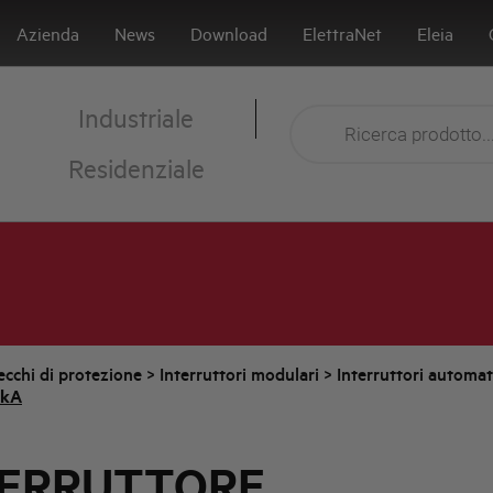
Azienda
News
Download
ElettraNet
Eleia
Industriale
Residenziale
cchi di protezione
>
Interruttori modulari
>
Interruttori automa
0kA
TERRUTTORE