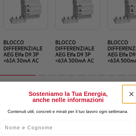
BLOCCO
BLOCCO
BLOCCO
DIFFERENZIALE
DIFFERENZIALE
DIFFERENZ
AEG Elfa D9 3P
AEG Elfa D9 3P
AEG Elfa D9
<63A 30mA AC
<63A 300mA AC
<63A 500m
Sosteniamo la Tua Energia,
anche nelle informazioni
Contenuti utili, concreti e mirati per il tuo lavoro ogni settimana.
Corrente nominale Ie
Nome e Cognome