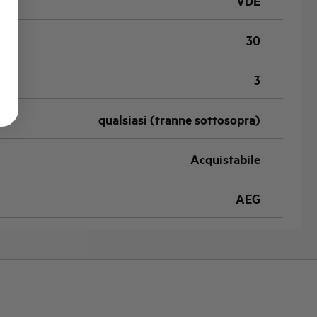
VDE
30
3
qualsiasi (tranne sottosopra)
Acquistabile
AEG