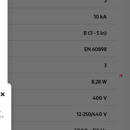
3
10 kA
B (3 - 5 In)
EN 60898
3
8,28 W
400 V
e
12-250/440 V
 il