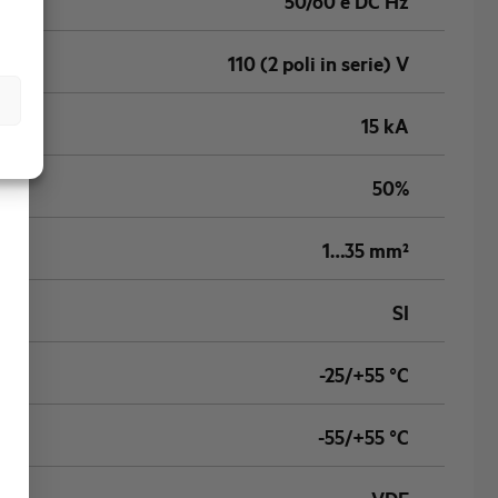
50/60 e DC Hz
110 (2 poli in serie) V
15 kA
50%
1…35 mm²
SI
-25/+55 °C
-55/+55 °C