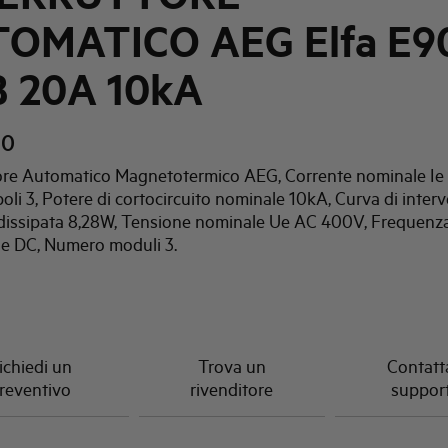
OMATICO AEG Elfa E9
B 20A 10kA
20
tore Automatico Magnetotermico AEG, Corrente nominale Ie
li 3, Potere di cortocircuito nominale 10kA, Curva di interv
dissipata 8,28W, Tensione nominale Ue AC 400V, Frequenz
e DC, Numero moduli 3.
ichiedi un
Trova un
Contatta
reventivo
rivenditore
suppor