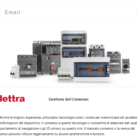
Numero poli
Email
Potere di cortocircuito nominale
Curva di intervento
Norma
Numero moduli
Potenza dissipata
Gestione del Consenso
Quali argomenti ti interessano di più?
Tensione nominale Ue AC
Distribuzione di Energia
fornire le migliori esperienze, utilizziamo tecnologie come i cookie per memorizzare e/o acceder
Tensione di impiego min-max AC
Automazione Industriale
 informazioni del dispositivo. Il consenso a queste tecnologie ci consentirà di elaborare dati quali
Fotovoltaico
ortamento di navigazione o gli ID univoci su questo sito. Il mancato consenso o la revoca del
enso possono influire negativamente su alcune caratteristiche e funzioni.
Sistema Quadri