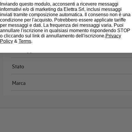
Omologazioni
Inviando questo modulo, acconsenti a ricevere messaggi
informativi e/o di marketing da Elettra Srl, inclusi messaggi
inviati tramite composizione automatica. Il consenso non è una
Temperatura di riferimento (°C)
condizione per l'acquisto. Potrebbero essere applicate tariffe
per messaggi e dati. La frequenza dei messaggi varia. Puoi
annullare l'iscrizione in qualsiasi momento rispondendo STOP
Classe di limitazione
o cliccando sul link di annullamento dell'iscrizione.
Privacy
Policy
&
Terms
.
Montaggio
Stato
Marca