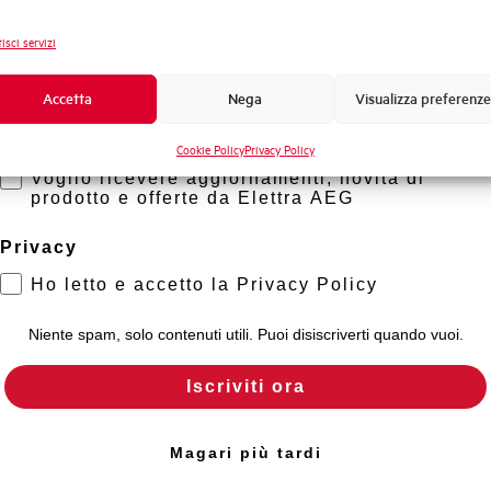
Frequenza
Novità di prodotto
isci servizi
Tensione nominale Ue DC
Promozioni e offerte
Formazione tecnica
Accetta
Nega
Visualizza preferenze
Capacità di rottura EN60947-2 Icu a 400V
Marketing
Cookie Policy
Privacy Policy
Voglio ricevere aggiornamenti, novità di
Capacità di rottura di servizio Ics (%Icu)
prodotto e offerte da Elettra AEG
Capacità dei terminali
Privacy
Ho letto e accetto la Privacy Policy
Adatto al sezionamento secondo EN 60947-2
Niente spam, solo contenuti utili. Puoi disiscriverti quando vuoi.
Temperatura di impiego
Iscriviti ora
Temperatura di stoccaggio
Magari più tardi