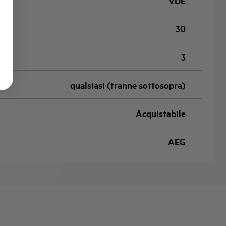
VDE
30
3
qualsiasi (tranne sottosopra)
Acquistabile
AEG