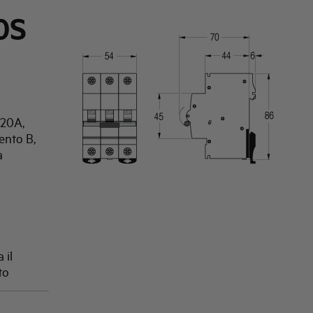
0S
 20A,
ento B,
a
 il
to