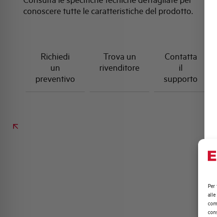
conoscere tutte le caratteristiche del prodotto.
Richiedi
Trova un
Contatta
un
rivenditore
il
preventivo
supporto
Per 
alle
comp
cons