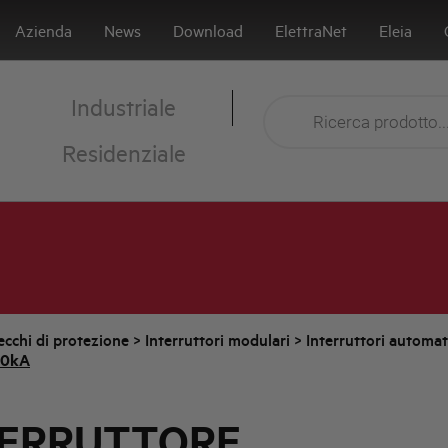
Azienda
News
Download
ElettraNet
Eleia
Industriale
Residenziale
cchi di protezione
>
Interruttori modulari
>
Interruttori automa
10kA
TERRUTTORE