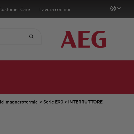
Customer Care
Lavora con noi
tici magnetotermici
>
Serie E90
>
INTERRUTTORE