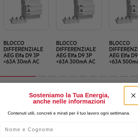
BLOCCO
BLOCCO
BLOCCO
DIFFERENZIALE
DIFFERENZIALE
DIFFERENZ
AEG Elfa D9 3P
AEG Elfa D9 3P
AEG Elfa D9
<63A 30mA AC
<63A 300mA AC
<63A 500m
Sosteniamo la Tua Energia,
anche nelle informazioni
Contenuti utili, concreti e mirati per il tuo lavoro ogni settimana.
Corrente nominale Ie
Nome e Cognome