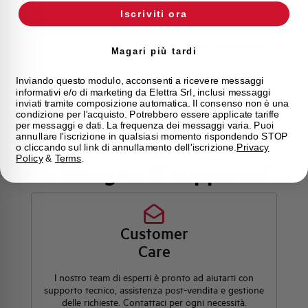
Montaggio
qualsiasi (tranne sottosopra)
Iscriviti ora
Stato
Fuori produzione
Magari più tardi
Marca
AEG
Inviando questo modulo, acconsenti a ricevere messaggi
informativi e/o di marketing da Elettra Srl, inclusi messaggi
inviati tramite composizione automatica. Il consenso non è una
condizione per l'acquisto. Potrebbero essere applicate tariffe
per messaggi e dati. La frequenza dei messaggi varia. Puoi
annullare l'iscrizione in qualsiasi momento rispondendo STOP
o cliccando sul link di annullamento dell'iscrizione.
Privacy
Policy
&
Terms
.
Hai bisogno di supporto?
Customer
Care
l nostro team di esperti è pronto ad aiutarti con
supporto tecnico, assistenza post-vendita e gestione
delle richieste. Contattaci per ogni necessità.