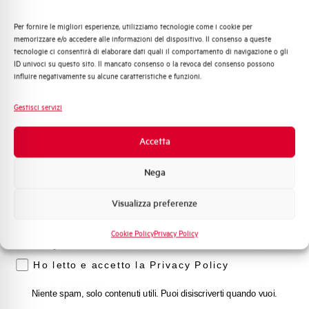
Capacità di rottura di servizio Ics
50%
(%Icu)
Per fornire le migliori esperienze, utilizziamo tecnologie come i cookie per
Quali argomenti ti interessano di più?
memorizzare e/o accedere alle informazioni del dispositivo. Il consenso a queste
tecnologie ci consentirà di elaborare dati quali il comportamento di navigazione o gli
Distribuzione di Energia
Capacità dei terminali
1…35 mm²
ID univoci su questo sito. Il mancato consenso o la revoca del consenso possono
Automazione Industriale
influire negativamente su alcune caratteristiche e funzioni.
Fotovoltaico
Adatto al sezionamento
SI
Sistema Quadri
secondo EN 60947-2
Gestisci servizi
Novità di prodotto
Promozioni e offerte
Accetta
Temperatura di impiego
-25/+55 °C
Formazione tecnica
Nega
Temperatura di stoccaggio
-55/+55 °C
Marketing
Visualizza preferenze
Voglio ricevere aggiornamenti, novità di
Omologazioni
VDE
prodotto e offerte da Elettra AEG
Cookie Policy
Privacy Policy
Privacy
Temperatura di riferimento (°C)
30
Ho letto e accetto la Privacy Policy
Classe di limitazione
3
Niente spam, solo contenuti utili. Puoi disiscriverti quando vuoi.