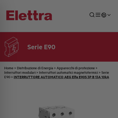
Serie E90
SETTORI
DISTRIBUZIONE DI ENERGIA
RETE COMMERCIALE
PREVENTIVAZIONE
AZIENDA
TUTTE LE NEWS
JOB CAREERS
INDUSTRIALE
AUTOMAZIONE INDUSTRIALE
UFFICIO TECNICO
COMMESSE QUADRI
FAMIGLIA BELLINI
ULTIME NOTIZIE ISTITUZIONALI
PARTNER
Home
>
Distribuzione di Energia
>
Apparecchi di protezione
>
Interruttori modulari
>
Interruttori automatici magnetotermici
>
Serie
INTERRUTTORE AUTOMATICO AEG Elfa E90S 3P B 13A 10kA
E90
>
RESIDENZIALE
SISTEMA QUADRI
QUALITÀ
STORIA ELETTRA
COMUNICATI INTERNI
FOTOVOLTAICO
STORIA AEG
PRODOTTI
ELEMENTO
IDENTITÀ AZIENDALE
EVENTI