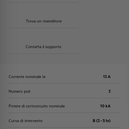
Trova un rivenditore
Contatta il supporto
Corrente nominale Ie
13 A
Numero poli
3
Potere di cortocircuito nominale
10 kA
Curva di intervento
B (3 - 5 In)