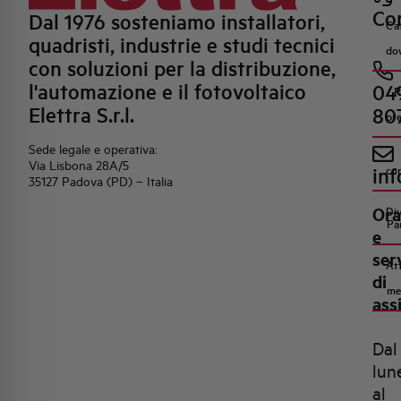
Con
Dal 1976 sosteniamo installatori,
Ca
quadristi, industrie e studi tecnici
do
con soluzioni per la distribuzione,
l'automazione e il fotovoltaico
04
R
Elettra S.r.l.
80
pr
Sede legale e operativa:
Via Lisbona 28A/5
inf
co
35127 Padova (PD) – Italia
Ora
Di
Pa
e
ser
Att
di
me
ass
Dal
lun
al