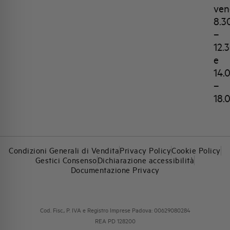
ven
8.3
–
12.
e
14.
–
18.
Condizioni Generali di Vendita
Privacy Policy
Cookie Policy
Gestici Consenso
Dichiarazione accessibilità
Documentazione Privacy
Cod. Fisc., P. IVA e Registro Imprese Padova: 00629080284
REA PD 128200