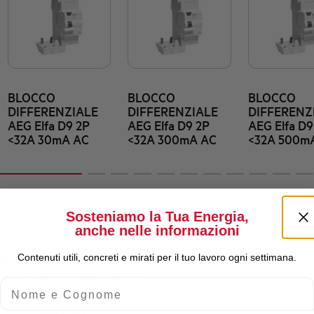
BLOCCO
BLOCCO
BLOCCO
DIFFERENZIALE
DIFFERENZIALE
DIFFERENZ
AEG Elfa D9 2P
AEG Elfa D9 2P
AEG Elfa D9
<32A 30mA AC
<32A 300mA AC
<32A 500m
Sosteniamo la Tua Energia,
anche nelle informazioni
Contenuti utili, concreti e mirati per il tuo lavoro ogni settimana.
Corrente nominale Ie
Nome e Cognome