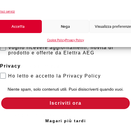
Frequenza
Novità di prodotto
isci servizi
Tensione nominale Ue DC
Promozioni e offerte
Formazione tecnica
Accetta
Nega
Visualizza preferenze
Capacità di rottura EN60947-2 Icu a 400V
Marketing
Cookie Policy
Privacy Policy
Voglio ricevere aggiornamenti, novità di
Capacità di rottura di servizio Ics (%Icu)
prodotto e offerte da Elettra AEG
Capacità dei terminali
Privacy
Ho letto e accetto la Privacy Policy
Adatto al sezionamento secondo EN 60947-2
Niente spam, solo contenuti utili. Puoi disiscriverti quando vuoi.
Temperatura di impiego
Iscriviti ora
Temperatura di stoccaggio
Magari più tardi