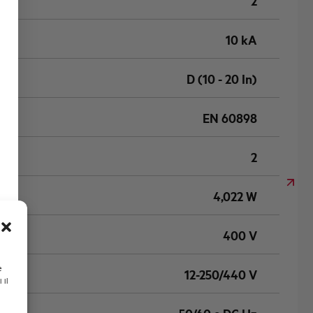
2
10 kA
D (10 - 20 In)
EN 60898
2
4,022 W
400 V
e
12-250/440 V
 il