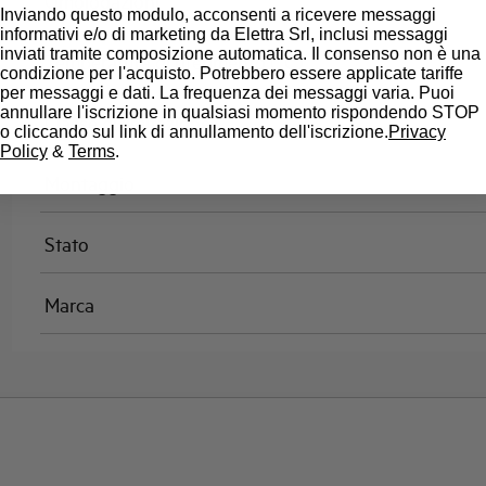
Omologazioni
Inviando questo modulo, acconsenti a ricevere messaggi
informativi e/o di marketing da Elettra Srl, inclusi messaggi
inviati tramite composizione automatica. Il consenso non è una
Temperatura di riferimento (°C)
condizione per l'acquisto. Potrebbero essere applicate tariffe
per messaggi e dati. La frequenza dei messaggi varia. Puoi
annullare l'iscrizione in qualsiasi momento rispondendo STOP
Classe di limitazione
o cliccando sul link di annullamento dell'iscrizione.
Privacy
Policy
&
Terms
.
Montaggio
Stato
Marca