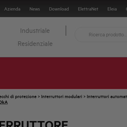
Azienda
News
Download
ElettraNet
Eleia
Industriale
Residenziale
cchi di protezione
>
Interruttori modulari
>
Interruttori automa
10kA
TERRUTTORE