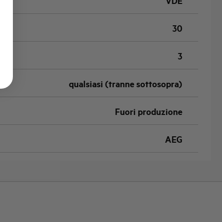
VDE
30
3
qualsiasi (tranne sottosopra)
Fuori produzione
AEG