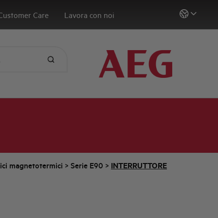
Customer Care
Lavora con noi
tici magnetotermici
>
Serie E90
>
INTERRUTTORE