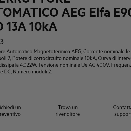
OMATICO AEG Elfa E9
D 13A 10kA
3
tore Automatico Magnetotermico AEG, Corrente nominale Ie 
li 2, Potere di cortocircuito nominale 10kA, Curva di interv
dissipata 4,022W, Tensione nominale Ue AC 400V, Frequen
e DC, Numero moduli 2.
ichiedi un
Trova un
Contatta
reventivo
rivenditore
suppor