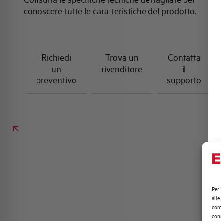
conoscere tutte le caratteristiche del prodotto.
Richiedi
Trova un
Contatta
un
rivenditore
il
preventivo
supporto
Per 
alle
comp
cons