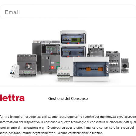
Numero poli
Email
Potere di cortocircuito nominale
Curva di intervento
Norma
Numero moduli
Potenza dissipata
Gestione del Consenso
Quali argomenti ti interessano di più?
Tensione nominale Ue AC
Distribuzione di Energia
fornire le migliori esperienze, utilizziamo tecnologie come i cookie per memorizzare e/o acceder
Tensione di impiego min-max AC
Automazione Industriale
 informazioni del dispositivo. Il consenso a queste tecnologie ci consentirà di elaborare dati quali
Fotovoltaico
ortamento di navigazione o gli ID univoci su questo sito. Il mancato consenso o la revoca del
enso possono influire negativamente su alcune caratteristiche e funzioni.
Sistema Quadri