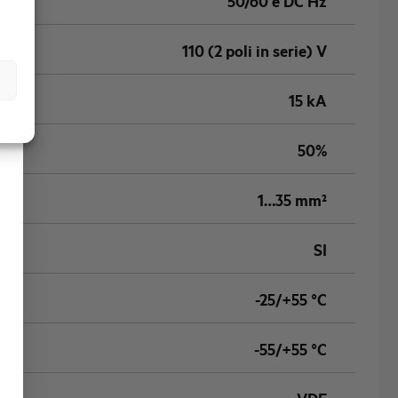
50/60 e DC Hz
110 (2 poli in serie) V
15 kA
50%
1…35 mm²
SI
-25/+55 °C
-55/+55 °C