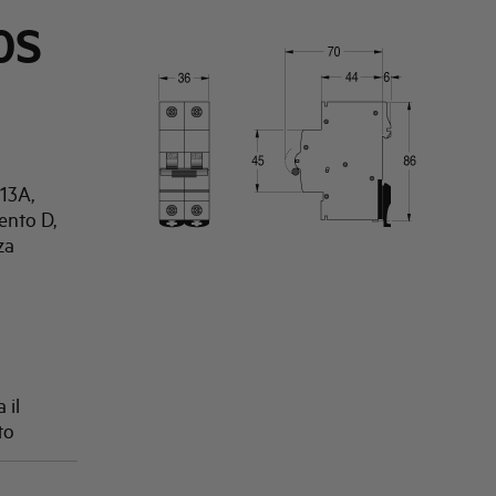
0S
13A,
ento D,
za
 il
to