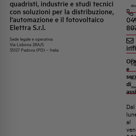
quadristi, industrie e studi tecnici
do
con soluzioni per la distribuzione,
l'automazione e il fotovoltaico
04
R
Elettra S.r.l.
80
pr
Sede legale e operativa:
Via Lisbona 28A/5
inf
co
35127 Padova (PD) – Italia
Ora
Di
Pa
e
ser
Att
di
me
ass
Dal
lun
al
ven