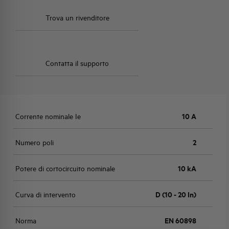
Trova un rivenditore
Contatta il supporto
Corrente nominale Ie
10 A
Numero poli
2
Potere di cortocircuito nominale
10 kA
Curva di intervento
D (10 - 20 In)
Norma
EN 60898