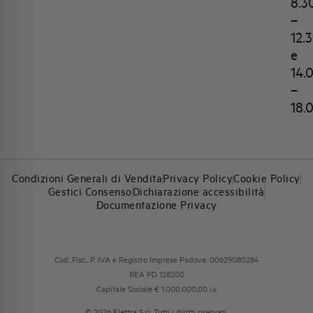
8.3
–
12.
e
14.
–
18.
Condizioni Generali di Vendita
Privacy Policy
Cookie Policy
Gestici Consenso
Dichiarazione accessibilità
Documentazione Privacy
Cod. Fisc., P. IVA e Registro Imprese Padova: 00629080284
REA PD 128200
Capitale Sociale € 1.000.000,00 i.v.
© 2026 Elettra S.r.l. Tutti i diritti riservati.