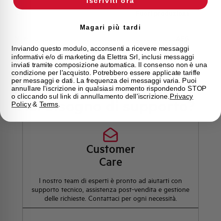
Iscriviti ora
Stato
Fuori produzione
Magari più tardi
Marca
AEG
Inviando questo modulo, acconsenti a ricevere messaggi
informativi e/o di marketing da Elettra Srl, inclusi messaggi
inviati tramite composizione automatica. Il consenso non è una
condizione per l'acquisto. Potrebbero essere applicate tariffe
per messaggi e dati. La frequenza dei messaggi varia. Puoi
annullare l'iscrizione in qualsiasi momento rispondendo STOP
o cliccando sul link di annullamento dell'iscrizione.
Privacy
Hai bisogno di supporto?
Policy
&
Terms
.
Customer
Care
l nostro team di esperti è pronto ad aiutarti con
supporto tecnico, assistenza post-vendita e gestione
delle richieste. Contattaci per ogni necessità.