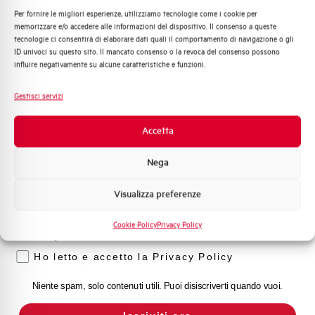
Per fornire le migliori esperienze, utilizziamo tecnologie come i cookie per
Quali argomenti ti interessano di più?
memorizzare e/o accedere alle informazioni del dispositivo. Il consenso a queste
Capacità dei terminali
1…35 mm²
tecnologie ci consentirà di elaborare dati quali il comportamento di navigazione o gli
Distribuzione di Energia
ID univoci su questo sito. Il mancato consenso o la revoca del consenso possono
Automazione Industriale
influire negativamente su alcune caratteristiche e funzioni.
Adatto al sezionamento
SI
Fotovoltaico
secondo EN 60947-2
Sistema Quadri
Gestisci servizi
Novità di prodotto
Temperatura di impiego
-25/+55 °C
Promozioni e offerte
Accetta
Formazione tecnica
Temperatura di stoccaggio
-55/+55 °C
Nega
Marketing
Omologazioni
VDE
Visualizza preferenze
Voglio ricevere aggiornamenti, novità di
prodotto e offerte da Elettra AEG
Cookie Policy
Privacy Policy
Temperatura di riferimento (°C)
30
Privacy
Ho letto e accetto la Privacy Policy
Classe di limitazione
3
Niente spam, solo contenuti utili. Puoi disiscriverti quando vuoi.
Montaggio
qualsiasi (tranne sottosopra)