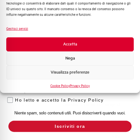
Adatto al sezionamento
NO
tecnologie ci consentirà di elaborare dati quali il comportamento di navigazione o gli
Distribuzione di Energia
secondo EN 60947-2
ID univoci su questo sito. Il mancato consenso o la revoca del consenso possono
Automazione Industriale
influire negativamente su alcune caratteristiche e funzioni.
Fotovoltaico
Temperatura di impiego
-25/+55 °C
Sistema Quadri
Gestisci servizi
Novità di prodotto
Temperatura di stoccaggio
-55/+55 °C
Promozioni e offerte
Accetta
Formazione tecnica
Omologazioni
VDE, IMQ
Nega
Marketing
Visualizza preferenze
Temperatura di riferimento (°C)
30
Voglio ricevere aggiornamenti, novità di
prodotto e offerte da Elettra AEG
Cookie Policy
Privacy Policy
Classe di limitazione
3
Privacy
Ho letto e accetto la Privacy Policy
Montaggio
qualsiasi (tranne sottosopra)
Niente spam, solo contenuti utili. Puoi disiscriverti quando vuoi.
Stato
Acquistabile
Iscriviti ora
Marca
AEG