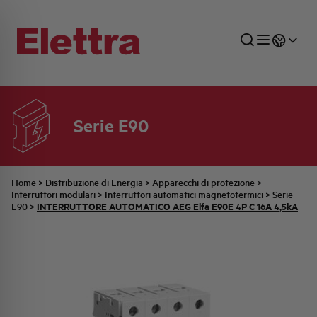
Serie E90
SETTORI
DISTRIBUZIONE DI ENERGIA
RETE COMMERCIALE
PREVENTIVAZIONE
AZIENDA
TUTTE LE NEWS
JOB CAREERS
INDUSTRIALE
AUTOMAZIONE INDUSTRIALE
UFFICIO TECNICO
COMMESSE QUADRI
FAMIGLIA BELLINI
ULTIME NOTIZIE ISTITUZIONALI
PARTNER
Home
>
Distribuzione di Energia
>
Apparecchi di protezione
>
Interruttori modulari
>
Interruttori automatici magnetotermici
>
Serie
INTERRUTTORE AUTOMATICO AEG Elfa E90E 4P C 16A 4,5kA
E90
>
RESIDENZIALE
SISTEMA QUADRI
QUALITÀ
STORIA ELETTRA
COMUNICATI INTERNI
FOTOVOLTAICO
STORIA AEG
PRODOTTI
ELEMENTO
IDENTITÀ AZIENDALE
EVENTI