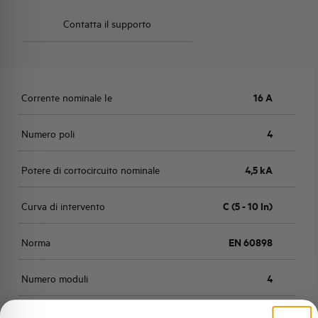
Contatta il supporto
Corrente nominale Ie
16 A
Numero poli
4
Potere di cortocircuito nominale
4,5 kA
Curva di intervento
C (5 - 10 In)
Norma
EN 60898
Numero moduli
4
Potenza dissipata
7,758 W