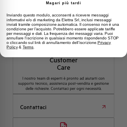
Magari più tardi
Inviando questo modulo, acconsenti a ricevere messaggi
informativi e/o di marketing da Elettra Srl, inclusi messaggi
inviati tramite composizione automatica. Il consenso non è una
condizione per l'acquisto. Potrebbero essere applicate tariffe
Hai bisogno di supporto?
per messaggi e dati. La frequenza dei messaggi varia. Puoi
annullare l'iscrizione in qualsiasi momento rispondendo STOP
o cliccando sul link di annullamento dell'iscrizione.
Privacy
Policy
&
Terms
.
Customer
Care
l nostro team di esperti è pronto ad aiutarti con
supporto tecnico, assistenza post-vendita e gestione
delle richieste. Contattaci per ogni necessità.
Contattaci