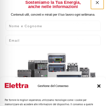
Sosteniamo la Tua Energia,
anche nelle informazioni
Tensione nominale Ue AC
400 V
Contenuti utili, concreti e mirati per il tuo lavoro ogni settimana.
Nome e Cognome
Tensione di impiego min-max
12-250/440 V
AC
Email
Frequenza
50/60 Hz
Tensione nominale Ue DC
- V
Capacità di rottura EN60947-2
6 kA
Icu a 400V
Capacità di rottura di servizio Ics
75%
(%Icu)
Gestione del Consenso
Capacità dei terminali
1…35 mm²
Per fornire le migliori esperienze, utilizziamo tecnologie come i cookie per
Quali argomenti ti interessano di più?
memorizzare e/o accedere alle informazioni del dispositivo. Il consenso a queste