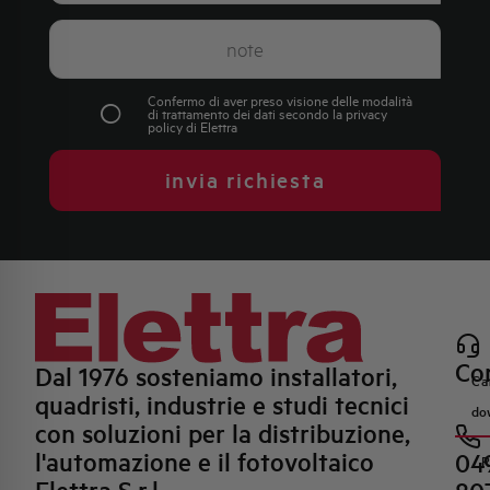
Confermo di aver preso visione delle modalità
di trattamento dei dati secondo la
privacy
policy
di Elettra
invia richiesta
Con
Dal 1976 sosteniamo installatori,
Ca
quadristi, industrie e studi tecnici
do
con soluzioni per la distribuzione,
l'automazione e il fotovoltaico
04
R