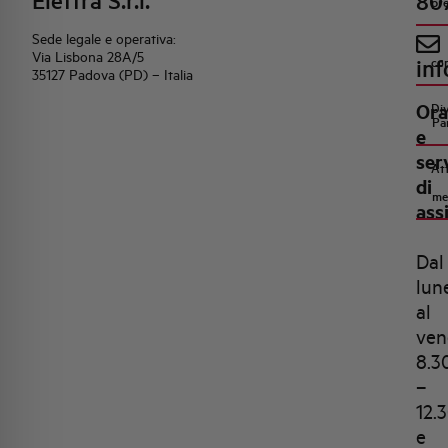
Elettra S.r.l.
80
pr
Sede legale e operativa:
Via Lisbona 28A/5
inf
co
35127 Padova (PD) – Italia
Ora
Di
Pa
e
ser
Att
di
me
ass
Dal
lun
al
ven
8.3
–
12.
e