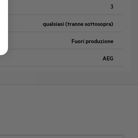
3
qualsiasi (tranne sottosopra)
Fuori produzione
AEG