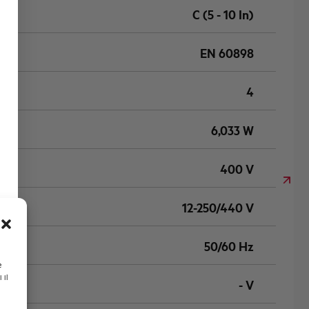
C (5 - 10 In)
EN 60898
4
6,033 W
400 V
12-250/440 V
50/60 Hz
e
 il
- V