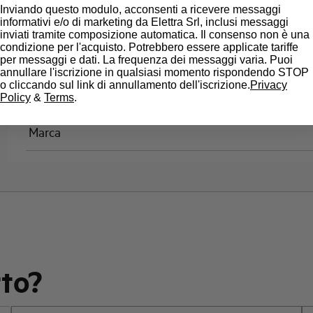
Inviando questo modulo, acconsenti a ricevere messaggi
Classe di limitazione
informativi e/o di marketing da Elettra Srl, inclusi messaggi
inviati tramite composizione automatica. Il consenso non è una
condizione per l'acquisto. Potrebbero essere applicate tariffe
Montaggio
per messaggi e dati. La frequenza dei messaggi varia. Puoi
annullare l'iscrizione in qualsiasi momento rispondendo STOP
o cliccando sul link di annullamento dell'iscrizione.
Privacy
Stato
Policy
&
Terms
.
Marca
rto?