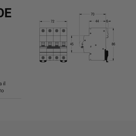
0E
 il
to