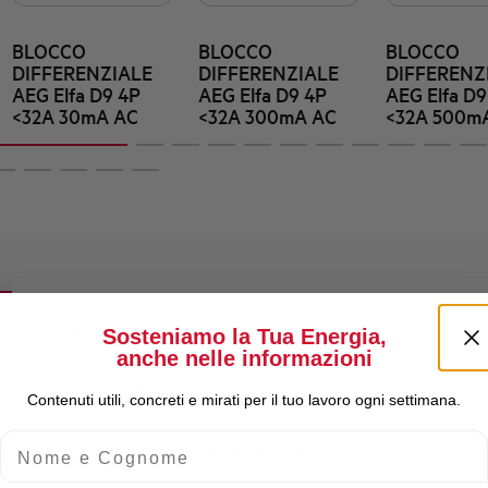
BLOCCO
BLOCCO
BLOCCO
DIFFERENZIALE
DIFFERENZIALE
DIFFERENZ
AEG Elfa D9 4P
AEG Elfa D9 4P
AEG Elfa D9
<32A 30mA AC
<32A 300mA AC
<32A 500m
Corrente nominale Ie
Sosteniamo la Tua Energia,
anche nelle informazioni
Numero poli
Contenuti utili, concreti e mirati per il tuo lavoro ogni settimana.
Nome e Cognome
Potere di cortocircuito nominale