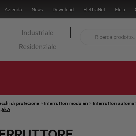
Azienda
News
Download
ElettraNet
Eleia
Industriale
Residenziale
cchi di protezione
>
Interruttori modulari
>
Interruttori automa
4,5kA
TERRUTTORE