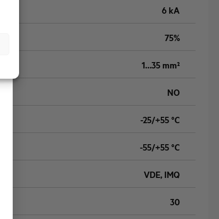
6 kA
75%
1…35 mm²
NO
-25/+55 °C
-55/+55 °C
VDE, IMQ
30