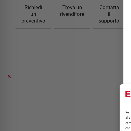
Richiedi
Trova un
Contatta
un
rivenditore
il
preventivo
supporto
Per 
alle
comp
cons