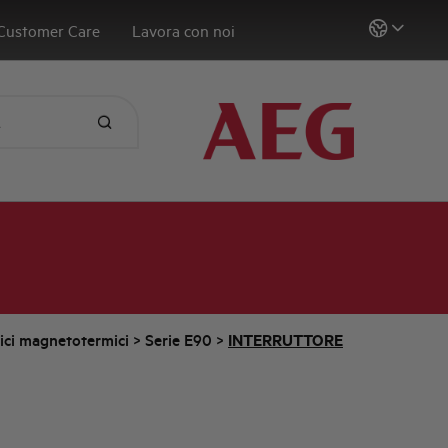
Customer Care
Lavora con noi
tici magnetotermici
>
Serie E90
>
INTERRUTTORE