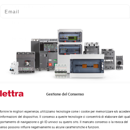
Curva di intervento
Email
Norma
Numero moduli
Potenza dissipata
Tensione nominale Ue AC
Tensione di impiego min-max AC
Gestione del Consenso
Quali argomenti ti interessano di più?
Frequenza
Distribuzione di Energia
fornire le migliori esperienze, utilizziamo tecnologie come i cookie per memorizzare e/o acceder
Automazione Industriale
 informazioni del dispositivo. Il consenso a queste tecnologie ci consentirà di elaborare dati quali
Tensione nominale Ue DC
Fotovoltaico
ortamento di navigazione o gli ID univoci su questo sito. Il mancato consenso o la revoca del
enso possono influire negativamente su alcune caratteristiche e funzioni.
Sistema Quadri