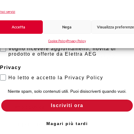
Capacità di rottura EN60947-2 Icu a 400V
Novità di prodotto
isci servizi
Promozioni e offerte
Capacità di rottura di servizio Ics (%Icu)
Formazione tecnica
Accetta
Nega
Visualizza preferenze
Marketing
Capacità dei terminali
Cookie Policy
Privacy Policy
Voglio ricevere aggiornamenti, novità di
prodotto e offerte da Elettra AEG
Adatto al sezionamento secondo EN 60947-2
Privacy
Temperatura di impiego
Ho letto e accetto la Privacy Policy
Temperatura di stoccaggio
Niente spam, solo contenuti utili. Puoi disiscriverti quando vuoi.
Iscriviti ora
Omologazioni
Temperatura di riferimento (°C)
Magari più tardi