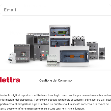
Curva di intervento
Email
Norma
Numero moduli
Potenza dissipata
Tensione nominale Ue AC
Tensione di impiego min-max AC
Gestione del Consenso
Quali argomenti ti interessano di più?
Frequenza
Distribuzione di Energia
fornire le migliori esperienze, utilizziamo tecnologie come i cookie per memorizzare e/o acceder
Automazione Industriale
 informazioni del dispositivo. Il consenso a queste tecnologie ci consentirà di elaborare dati quali
Tensione nominale Ue DC
Fotovoltaico
ortamento di navigazione o gli ID univoci su questo sito. Il mancato consenso o la revoca del
enso possono influire negativamente su alcune caratteristiche e funzioni.
Sistema Quadri