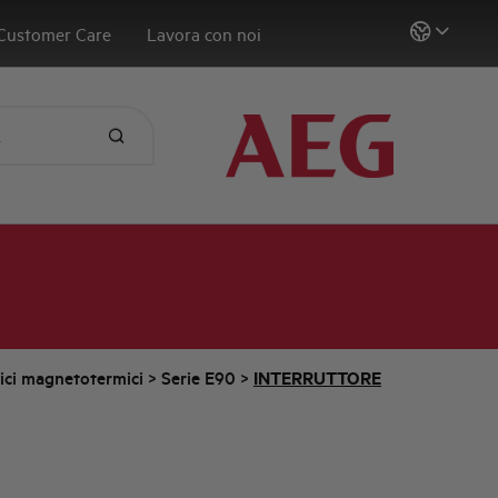
Customer Care
Lavora con noi
tici magnetotermici
>
Serie E90
>
INTERRUTTORE