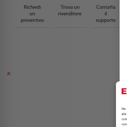
Richiedi
Trova un
Contatta
un
rivenditore
il
preventivo
supporto
Per 
alle
comp
cons