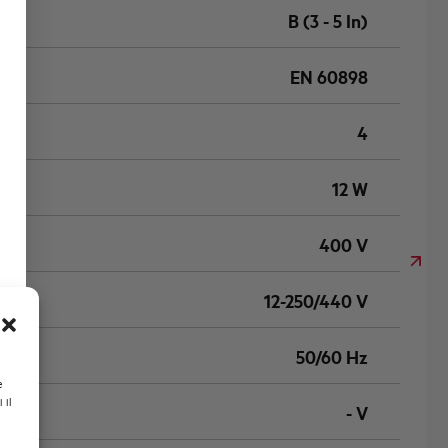
B (3 - 5 In)
EN 60898
4
12 W
400 V
12-250/440 V
50/60 Hz
e
 il
- V