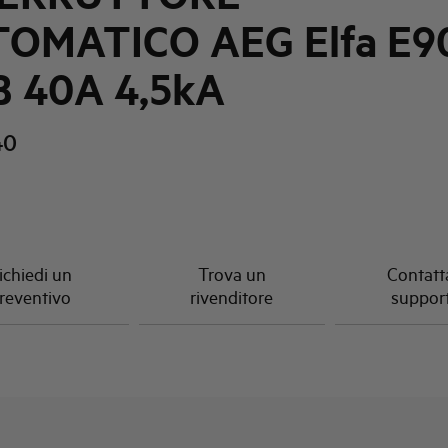
OMATICO AEG Elfa E9
B 40A 4,5kA
40
ichiedi un
Trova un
Contatta
reventivo
rivenditore
suppor