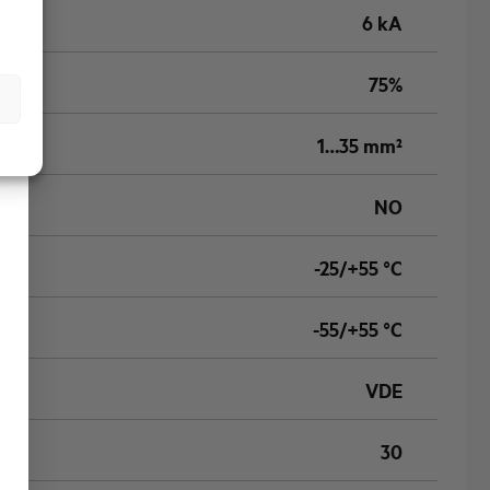
6 kA
75%
1…35 mm²
NO
-25/+55 °C
-55/+55 °C
VDE
30