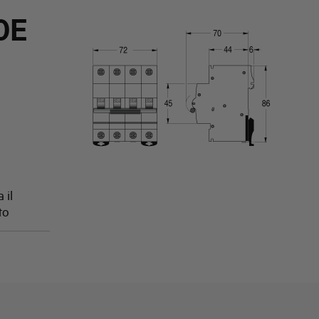
0E
 il
to