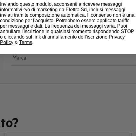
Inviando questo modulo, acconsenti a ricevere messaggi
Classe di limitazione
informativi e/o di marketing da Elettra Srl, inclusi messaggi
inviati tramite composizione automatica. Il consenso non è una
condizione per l'acquisto. Potrebbero essere applicate tariffe
Montaggio
per messaggi e dati. La frequenza dei messaggi varia. Puoi
annullare l'iscrizione in qualsiasi momento rispondendo STOP
o cliccando sul link di annullamento dell'iscrizione.
Privacy
Stato
Policy
&
Terms
.
Marca
rto?