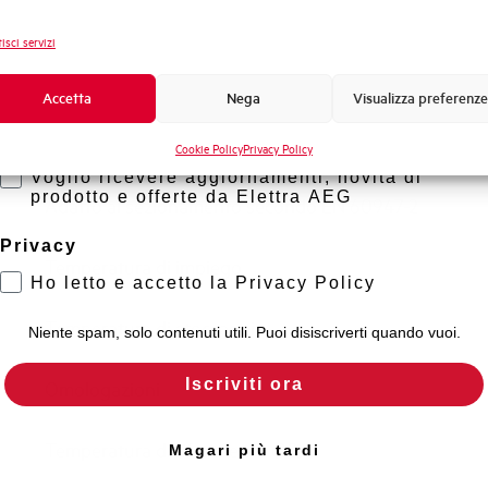
Capacità di rottura EN60947-2 Icu a 400V
Novità di prodotto
isci servizi
Promozioni e offerte
Capacità di rottura di servizio Ics (%Icu)
Formazione tecnica
Accetta
Nega
Visualizza preferenze
Marketing
Capacità dei terminali
Cookie Policy
Privacy Policy
Voglio ricevere aggiornamenti, novità di
prodotto e offerte da Elettra AEG
Adatto al sezionamento secondo EN 60947-2
Privacy
Temperatura di impiego
Ho letto e accetto la Privacy Policy
Temperatura di stoccaggio
Niente spam, solo contenuti utili. Puoi disiscriverti quando vuoi.
Iscriviti ora
Omologazioni
Temperatura di riferimento (°C)
Magari più tardi