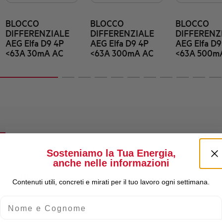
BLOCCO
BLOCCO
BLOCCO
DIFFERENZIALE
DIFFERENZIALE
DIFFERENZ
AEG Elfa D9 4P
AEG Elfa D9 4P
AEG Elfa D9
<63A 30mA AC
<63A 300mA AC
<63A 500m
Corrente nominale Ie
Sosteniamo la Tua Energia,
anche nelle informazioni
Numero poli
Contenuti utili, concreti e mirati per il tuo lavoro ogni settimana.
Nome e Cognome
Potere di cortocircuito nominale