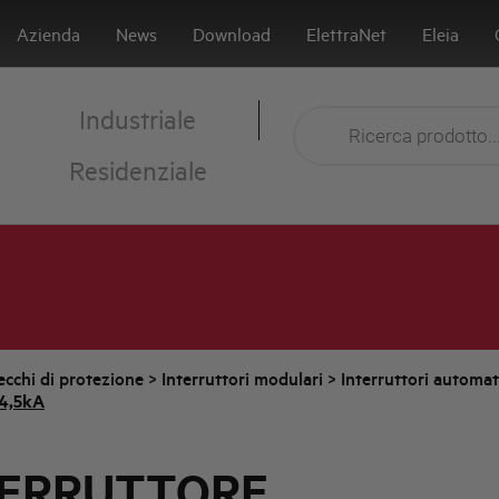
Azienda
News
Download
ElettraNet
Eleia
Industriale
Residenziale
cchi di protezione
>
Interruttori modulari
>
Interruttori automa
4,5kA
TERRUTTORE