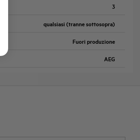
3
qualsiasi (tranne sottosopra)
Fuori produzione
AEG