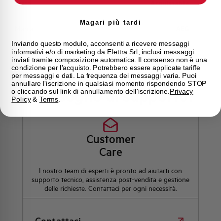
Stato
Acquistabile
Magari più tardi
Marca
AEG
Inviando questo modulo, acconsenti a ricevere messaggi
informativi e/o di marketing da Elettra Srl, inclusi messaggi
inviati tramite composizione automatica. Il consenso non è una
condizione per l'acquisto. Potrebbero essere applicate tariffe
per messaggi e dati. La frequenza dei messaggi varia. Puoi
annullare l'iscrizione in qualsiasi momento rispondendo STOP
Hai bisogno di supporto?
o cliccando sul link di annullamento dell'iscrizione.
Privacy
Policy
&
Terms
.
Customer
Care
l nostro team di esperti è pronto ad aiutarti con
supporto tecnico, assistenza post-vendita e gestione
delle richieste. Contattaci per ogni necessità.
Contattaci