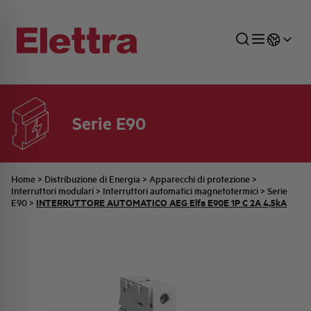
Serie E90
SETTORI
DISTRIBUZIONE DI ENERGIA
RETE COMMERCIALE
PREVENTIVAZIONE
AZIENDA
TUTTE LE NEWS
JOB CAREERS
INDUSTRIALE
AUTOMAZIONE INDUSTRIALE
UFFICIO TECNICO
COMMESSE QUADRI
FAMIGLIA BELLINI
ULTIME NOTIZIE ISTITUZIONALI
PARTNER
Home
>
Distribuzione di Energia
>
Apparecchi di protezione
>
Interruttori modulari
>
Interruttori automatici magnetotermici
>
Serie
INTERRUTTORE AUTOMATICO AEG Elfa E90E 1P C 2A 4,5kA
E90
>
RESIDENZIALE
SISTEMA QUADRI
QUALITÀ
STORIA ELETTRA
COMUNICATI INTERNI
FOTOVOLTAICO
STORIA AEG
PRODOTTI
ELEMENTO
IDENTITÀ AZIENDALE
EVENTI