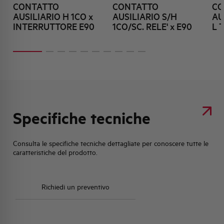
CONTATTO
CONTATTO
CO
AUSILIARIO H 1CO x
AUSILIARIO S/H
AU
INTERRUTTORE E90
1CO/SC. RELE' x E90
L 
Specifiche tecniche
Consulta le specifiche tecniche dettagliate per conoscere tutte le
caratteristiche del prodotto.
Richiedi un preventivo