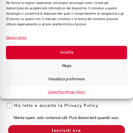
Per fornire le migliori esperienze, utilizziamo tecnologie come i cookie per
Quali argomenti ti interessano di più?
Capacità dei terminali
1…35 mm²
memorizzare e/o accedere alle informazioni del dispositivo. Il consenso a queste
tecnologie ci consentirà di elaborare dati quali il comportamento di navigazione o gli
Distribuzione di Energia
ID univoci su questo sito. Il mancato consenso o la revoca del consenso possono
Automazione Industriale
Adatto al sezionamento
NO
influire negativamente su alcune caratteristiche e funzioni.
secondo EN 60947-2
Fotovoltaico
Sistema Quadri
Gestisci servizi
Novità di prodotto
Temperatura di impiego
-25/+55 °C
Promozioni e offerte
Accetta
Formazione tecnica
Temperatura di stoccaggio
-55/+55 °C
Nega
Marketing
Omologazioni
VDE
Visualizza preferenze
Voglio ricevere aggiornamenti, novità di
prodotto e offerte da Elettra AEG
Temperatura di riferimento (°C)
30
Cookie Policy
Privacy Policy
Privacy
Classe di limitazione
3
Ho letto e accetto la Privacy Policy
Niente spam, solo contenuti utili. Puoi disiscriverti quando vuoi.
Montaggio
qualsiasi (tranne sottosopra)
Iscriviti ora