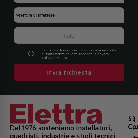
+39
Confermo di aver preso visione delle modalità
di trattamento dei dati secondo la
privacy
policy
di Elettra
invia richiesta
Con
Dal 1976 sosteniamo installatori,
Ca
quadristi, industrie e studi tecnici
do