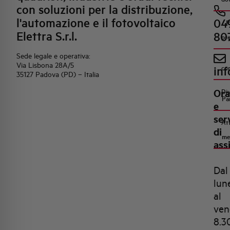
con soluzioni per la distribuzione,
l'automazione e il fotovoltaico
04
R
Elettra S.r.l.
80
pr
Sede legale e operativa:
Via Lisbona 28A/5
inf
co
35127 Padova (PD) – Italia
Ora
Di
Pa
e
ser
Att
di
me
ass
Dal
lun
al
ven
8.3