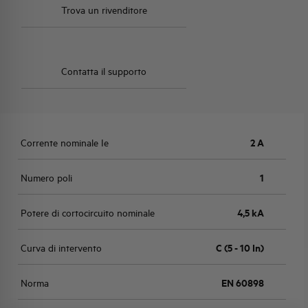
Trova un rivenditore
Contatta il supporto
Corrente nominale Ie
2 A
Numero poli
1
Potere di cortocircuito nominale
4,5 kA
Curva di intervento
C (5 - 10 In)
Norma
EN 60898