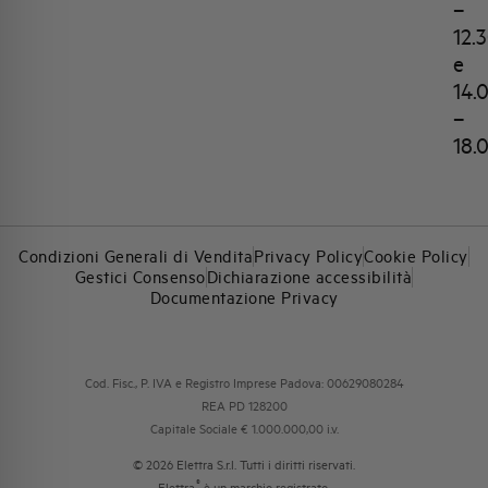
–
12.
e
14.
–
18.
Condizioni Generali di Vendita
Privacy Policy
Cookie Policy
Gestici Consenso
Dichiarazione accessibilità
Documentazione Privacy
Cod. Fisc., P. IVA e Registro Imprese Padova: 00629080284
REA PD 128200
Capitale Sociale € 1.000.000,00 i.v.
© 2026 Elettra S.r.l. Tutti i diritti riservati.
®
Elettra
è un marchio registrato.