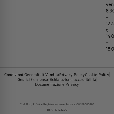
ven
8.3
–
12.
e
14.
–
18.
Condizioni Generali di Vendita
Privacy Policy
Cookie Policy
Gestici Consenso
Dichiarazione accessibilità
Documentazione Privacy
Cod. Fisc., P. IVA e Registro Imprese Padova: 00629080284
REA PD 128200