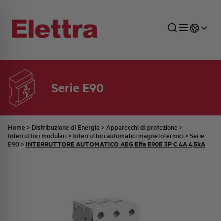
Serie E90
SETTORI
DISTRIBUZIONE DI ENERGIA
RETE COMMERCIALE
PREVENTIVAZIONE
AZIENDA
TUTTE LE NEWS
JOB CAREERS
INDUSTRIALE
AUTOMAZIONE INDUSTRIALE
UFFICIO TECNICO
COMMESSE QUADRI
FAMIGLIA BELLINI
ULTIME NOTIZIE ISTITUZIONALI
PARTNER
Home
>
Distribuzione di Energia
>
Apparecchi di protezione
>
Interruttori modulari
>
Interruttori automatici magnetotermici
>
Serie
INTERRUTTORE AUTOMATICO AEG Elfa E90E 3P C 4A 4,5kA
E90
>
RESIDENZIALE
SISTEMA QUADRI
QUALITÀ
STORIA ELETTRA
COMUNICATI INTERNI
FOTOVOLTAICO
STORIA AEG
PRODOTTI
ELEMENTO
IDENTITÀ AZIENDALE
EVENTI