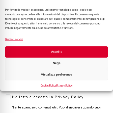
Capacità di rottura di servizio Ics
75%
(%Icu)
Per fornire le migliori esperienze, utilizziamo tecnologie come i cookie per
Quali argomenti ti interessano di più?
memorizzare e/o accedere alle informazioni del dispositivo. Il consenso a queste
tecnologie ci consentirà di elaborare dati quali il comportamento di navigazione o gli
Distribuzione di Energia
Capacità dei terminali
1…35 mm²
ID univoci su questo sito. Il mancato consenso o la revoca del consenso possono
Automazione Industriale
influire negativamente su alcune caratteristiche e funzioni.
Fotovoltaico
Adatto al sezionamento
NO
Sistema Quadri
secondo EN 60947-2
Gestisci servizi
Novità di prodotto
Promozioni e offerte
Accetta
Temperatura di impiego
-25/+55 °C
Formazione tecnica
Nega
Temperatura di stoccaggio
-55/+55 °C
Marketing
Visualizza preferenze
Voglio ricevere aggiornamenti, novità di
Omologazioni
VDE
prodotto e offerte da Elettra AEG
Cookie Policy
Privacy Policy
Privacy
Temperatura di riferimento (°C)
30
Ho letto e accetto la Privacy Policy
Classe di limitazione
3
Niente spam, solo contenuti utili. Puoi disiscriverti quando vuoi.