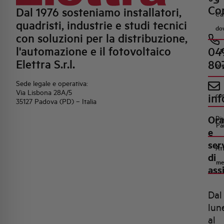
Con
Dal 1976 sosteniamo installatori,
Ca
quadristi, industrie e studi tecnici
do
con soluzioni per la distribuzione,
l'automazione e il fotovoltaico
04
R
Elettra S.r.l.
80
pr
Sede legale e operativa:
Via Lisbona 28A/5
inf
co
35127 Padova (PD) – Italia
Ora
Di
Pa
e
ser
Att
di
me
ass
Dal
lun
al