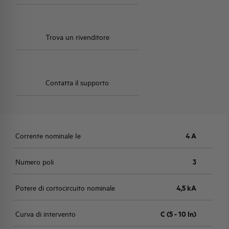
Trova un rivenditore
Contatta il supporto
Corrente nominale Ie
4 A
Numero poli
3
Potere di cortocircuito nominale
4,5 kA
Curva di intervento
C (5 - 10 In)