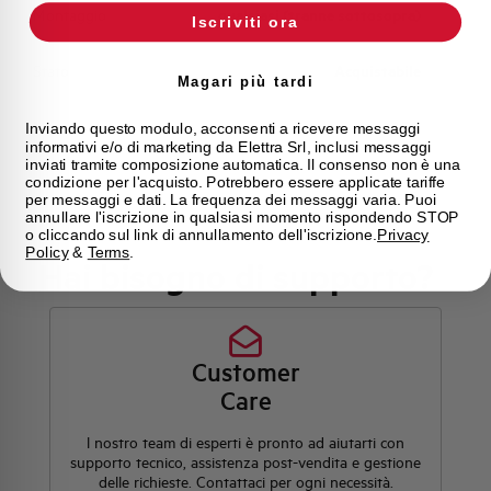
Montaggio
qualsiasi (tranne sottosopra)
Iscriviti ora
Stato
Acquistabile
Magari più tardi
Marca
AEG
Inviando questo modulo, acconsenti a ricevere messaggi
informativi e/o di marketing da Elettra Srl, inclusi messaggi
inviati tramite composizione automatica. Il consenso non è una
condizione per l'acquisto. Potrebbero essere applicate tariffe
per messaggi e dati. La frequenza dei messaggi varia. Puoi
annullare l'iscrizione in qualsiasi momento rispondendo STOP
o cliccando sul link di annullamento dell'iscrizione.
Privacy
Policy
&
Terms
.
Hai bisogno di supporto?
Customer
Care
l nostro team di esperti è pronto ad aiutarti con
supporto tecnico, assistenza post-vendita e gestione
delle richieste. Contattaci per ogni necessità.