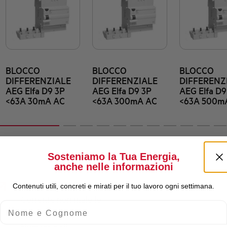
BLOCCO
BLOCCO
BLOCCO
DIFFERENZIALE
DIFFERENZIALE
DIFFERENZ
AEG Elfa D9 3P
AEG Elfa D9 3P
AEG Elfa D9
<63A 30mA AC
<63A 300mA AC
<63A 500m
Sosteniamo la Tua Energia,
anche nelle informazioni
Contenuti utili, concreti e mirati per il tuo lavoro ogni settimana.
Corrente nominale Ie
Nome e Cognome