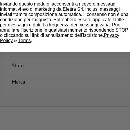
Omologazioni
Inviando questo modulo, acconsenti a ricevere messaggi
informativi e/o di marketing da Elettra Srl, inclusi messaggi
inviati tramite composizione automatica. Il consenso non è una
Temperatura di riferimento (°C)
condizione per l'acquisto. Potrebbero essere applicate tariffe
per messaggi e dati. La frequenza dei messaggi varia. Puoi
annullare l'iscrizione in qualsiasi momento rispondendo STOP
Classe di limitazione
o cliccando sul link di annullamento dell'iscrizione.
Privacy
Policy
&
Terms
.
Montaggio
Stato
Marca