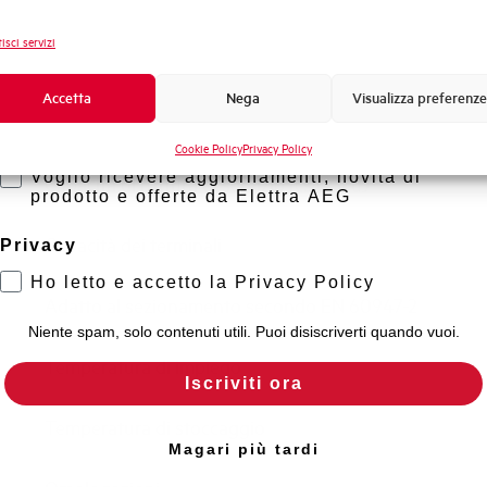
Frequenza
Novità di prodotto
isci servizi
Tensione nominale Ue DC
Promozioni e offerte
Formazione tecnica
Accetta
Nega
Visualizza preferenze
Capacità di rottura EN60947-2 Icu a 400V
Marketing
Cookie Policy
Privacy Policy
Voglio ricevere aggiornamenti, novità di
Capacità di rottura di servizio Ics (%Icu)
prodotto e offerte da Elettra AEG
Capacità dei terminali
Privacy
Ho letto e accetto la Privacy Policy
Adatto al sezionamento secondo EN 60947-2
Niente spam, solo contenuti utili. Puoi disiscriverti quando vuoi.
Temperatura di impiego
Iscriviti ora
Temperatura di stoccaggio
Magari più tardi