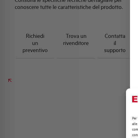
conoscere tutte le caratteristiche del prodotto.
Richiedi
Trova un
Contatta
un
rivenditore
il
preventivo
supporto
Per 
alle
comp
cons