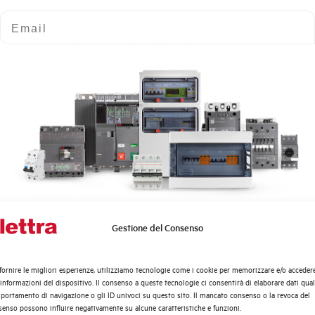
Numero poli
Email
Potere di cortocircuito nominale
Curva di intervento
Norma
Numero moduli
Potenza dissipata
Gestione del Consenso
Quali argomenti ti interessano di più?
Tensione nominale Ue AC
Distribuzione di Energia
fornire le migliori esperienze, utilizziamo tecnologie come i cookie per memorizzare e/o acceder
Tensione di impiego min-max AC
Automazione Industriale
 informazioni del dispositivo. Il consenso a queste tecnologie ci consentirà di elaborare dati quali
Fotovoltaico
ortamento di navigazione o gli ID univoci su questo sito. Il mancato consenso o la revoca del
enso possono influire negativamente su alcune caratteristiche e funzioni.
Sistema Quadri