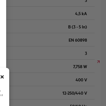
3
4,5 kA
B (3 - 5 In)
EN 60898
3
7,758 W
400 V
e
12-250/440 V
 il