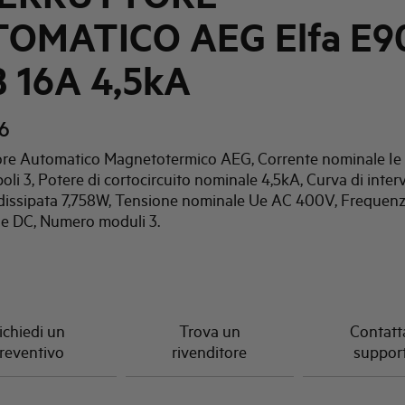
OMATICO AEG Elfa E9
B 16A 4,5kA
6
tore Automatico Magnetotermico AEG, Corrente nominale Ie 
li 3, Potere di cortocircuito nominale 4,5kA, Curva di inter
dissipata 7,758W, Tensione nominale Ue AC 400V, Frequen
e DC, Numero moduli 3.
ichiedi un
Trova un
Contatta
reventivo
rivenditore
suppor