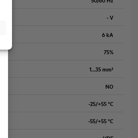
50/60 Hz
- V
6 kA
75%
1…35 mm²
NO
-25/+55 °C
-55/+55 °C