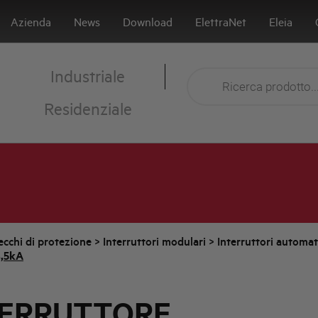
Azienda
News
Download
ElettraNet
Eleia
Industriale
Residenziale
cchi di protezione
>
Interruttori modulari
>
Interruttori automa
4,5kA
TERRUTTORE