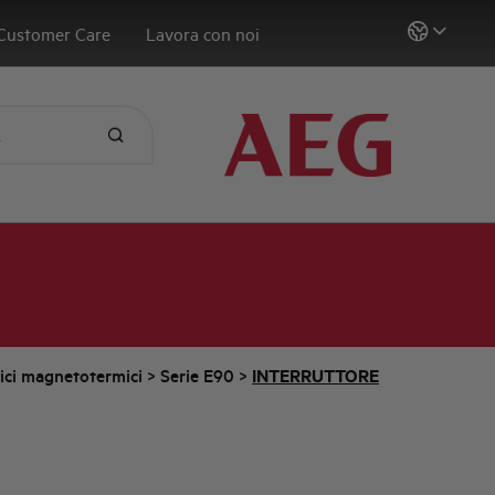
Customer Care
Lavora con noi
tici magnetotermici
>
Serie E90
>
INTERRUTTORE