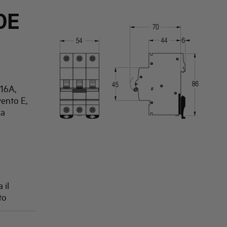
0E
16A,
vento E,
za
 il
to