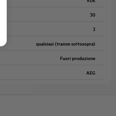
VDE
30
3
qualsiasi (tranne sottosopra)
Fuori produzione
AEG