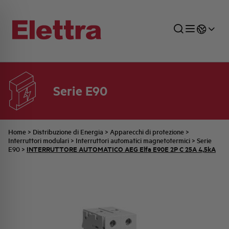
Serie E90
SETTORI
DISTRIBUZIONE DI ENERGIA
RETE COMMERCIALE
PREVENTIVAZIONE
AZIENDA
TUTTE LE NEWS
JOB CAREERS
INDUSTRIALE
AUTOMAZIONE INDUSTRIALE
UFFICIO TECNICO
COMMESSE QUADRI
FAMIGLIA BELLINI
ULTIME NOTIZIE ISTITUZIONALI
PARTNER
Home
>
Distribuzione di Energia
>
Apparecchi di protezione
>
Interruttori modulari
>
Interruttori automatici magnetotermici
>
Serie
INTERRUTTORE AUTOMATICO AEG Elfa E90E 2P C 25A 4,5kA
E90
>
RESIDENZIALE
SISTEMA QUADRI
QUALITÀ
STORIA ELETTRA
COMUNICATI INTERNI
FOTOVOLTAICO
STORIA AEG
PRODOTTI
ELEMENTO
IDENTITÀ AZIENDALE
EVENTI