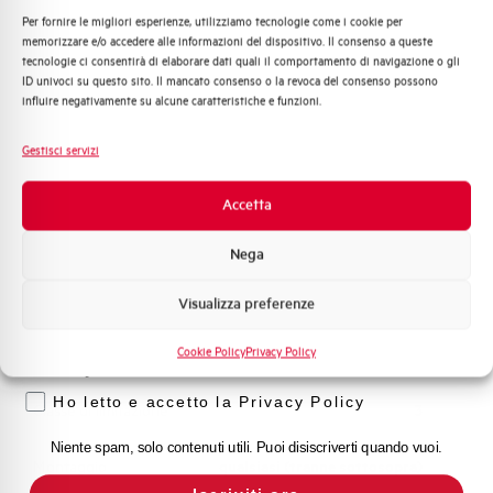
Per fornire le migliori esperienze, utilizziamo tecnologie come i cookie per
Quali argomenti ti interessano di più?
memorizzare e/o accedere alle informazioni del dispositivo. Il consenso a queste
Capacità dei terminali
1…35 mm²
tecnologie ci consentirà di elaborare dati quali il comportamento di navigazione o gli
Distribuzione di Energia
ID univoci su questo sito. Il mancato consenso o la revoca del consenso possono
Automazione Industriale
influire negativamente su alcune caratteristiche e funzioni.
Adatto al sezionamento
NO
Fotovoltaico
secondo EN 60947-2
Sistema Quadri
Gestisci servizi
Novità di prodotto
Temperatura di impiego
-25/+55 °C
Promozioni e offerte
Accetta
Formazione tecnica
Temperatura di stoccaggio
-55/+55 °C
Nega
Marketing
Omologazioni
VDE, IMQ
Visualizza preferenze
Voglio ricevere aggiornamenti, novità di
prodotto e offerte da Elettra AEG
Cookie Policy
Privacy Policy
Temperatura di riferimento (°C)
30
Privacy
Ho letto e accetto la Privacy Policy
Classe di limitazione
3
Niente spam, solo contenuti utili. Puoi disiscriverti quando vuoi.
Montaggio
qualsiasi (tranne sottosopra)