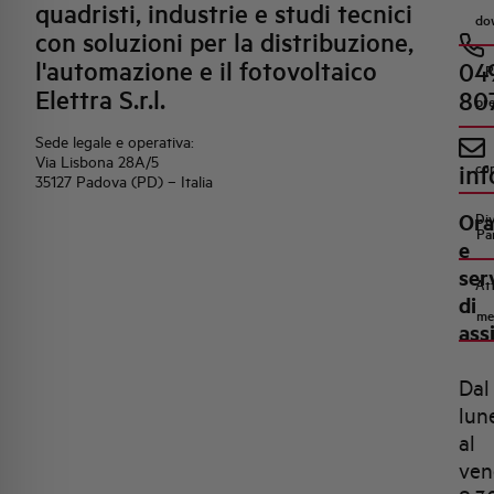
quadristi, industrie e studi tecnici
do
con soluzioni per la distribuzione,
l'automazione e il fotovoltaico
04
R
Elettra S.r.l.
80
pr
Sede legale e operativa:
Via Lisbona 28A/5
inf
co
35127 Padova (PD) – Italia
Ora
Di
Pa
e
ser
Att
di
me
ass
Dal
lun
al
ven