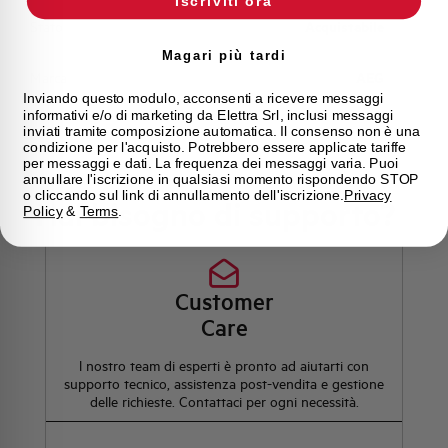
Iscriviti ora
Stato
Acquistabile
Magari più tardi
Marca
AEG
Inviando questo modulo, acconsenti a ricevere messaggi
informativi e/o di marketing da Elettra Srl, inclusi messaggi
inviati tramite composizione automatica. Il consenso non è una
condizione per l'acquisto. Potrebbero essere applicate tariffe
per messaggi e dati. La frequenza dei messaggi varia. Puoi
annullare l'iscrizione in qualsiasi momento rispondendo STOP
o cliccando sul link di annullamento dell'iscrizione.
Privacy
Hai bisogno di supporto?
Policy
&
Terms
.
Customer
Care
l nostro team di esperti è pronto ad aiutarti con
supporto tecnico, assistenza post-vendita e gestione
delle richieste. Contattaci per ogni necessità.