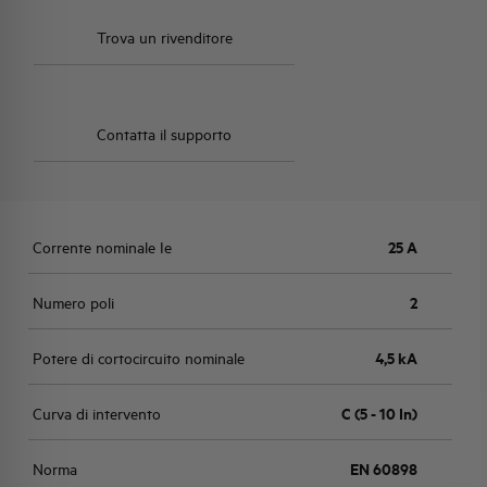
Trova un rivenditore
Contatta il supporto
Corrente nominale Ie
25 A
Numero poli
2
Potere di cortocircuito nominale
4,5 kA
Curva di intervento
C (5 - 10 In)
Norma
EN 60898