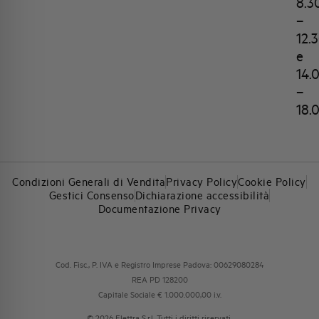
8.3
–
12.
e
14.
–
18.
Condizioni Generali di Vendita
Privacy Policy
Cookie Policy
Gestici Consenso
Dichiarazione accessibilità
Documentazione Privacy
Cod. Fisc., P. IVA e Registro Imprese Padova: 00629080284
REA PD 128200
Capitale Sociale € 1.000.000,00 i.v.
© 2026 Elettra S.r.l. Tutti i diritti riservati.