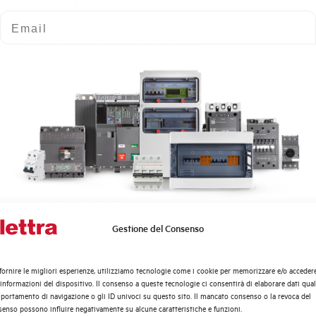
Numero poli
Email
Potere di cortocircuito nominale
Curva di intervento
Norma
Numero moduli
Potenza dissipata
Gestione del Consenso
Quali argomenti ti interessano di più?
Tensione nominale Ue AC
Distribuzione di Energia
fornire le migliori esperienze, utilizziamo tecnologie come i cookie per memorizzare e/o acceder
Tensione di impiego min-max AC
Automazione Industriale
 informazioni del dispositivo. Il consenso a queste tecnologie ci consentirà di elaborare dati quali
Fotovoltaico
ortamento di navigazione o gli ID univoci su questo sito. Il mancato consenso o la revoca del
enso possono influire negativamente su alcune caratteristiche e funzioni.
Sistema Quadri