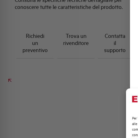
conoscere tutte le caratteristiche del prodotto.
Richiedi
Trova un
Contatta
un
rivenditore
il
preventivo
supporto
Per 
alle
comp
cons