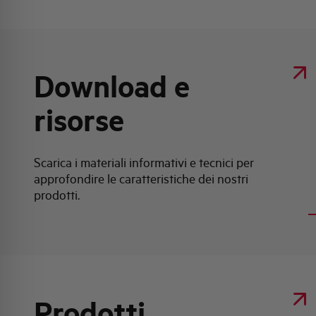
Download e
Clicca qui per scaricare: Scheda tecn
risorse
prodotto
Scarica i materiali informativi e tecnici per
approfondire le caratteristiche dei nostri
Scheda tecnica prodotto
prodotti.
Prodotti