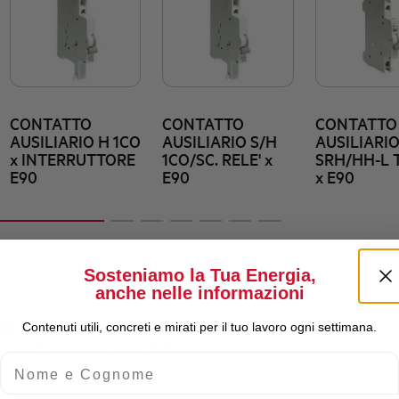
CONTATTO
CONTATTO
CONTATTO
AUSILIARIO H 1CO
AUSILIARIO S/H
AUSILIARI
x INTERRUTTORE
1CO/SC. RELE' x
SRH/HH-L T
E90
E90
x E90
Sosteniamo la Tua Energia,
anche nelle informazioni
Contenuti utili, concreti e mirati per il tuo lavoro ogni settimana.
Corrente nominale Ie
Nome e Cognome