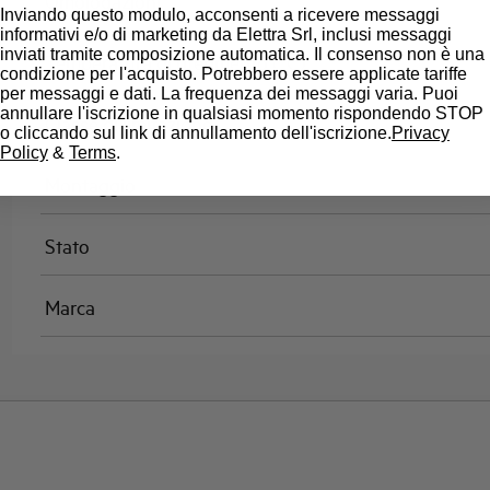
Omologazioni
Inviando questo modulo, acconsenti a ricevere messaggi
informativi e/o di marketing da Elettra Srl, inclusi messaggi
inviati tramite composizione automatica. Il consenso non è una
Temperatura di riferimento (°C)
condizione per l'acquisto. Potrebbero essere applicate tariffe
per messaggi e dati. La frequenza dei messaggi varia. Puoi
annullare l'iscrizione in qualsiasi momento rispondendo STOP
Classe di limitazione
o cliccando sul link di annullamento dell'iscrizione.
Privacy
Policy
&
Terms
.
Montaggio
Stato
Marca