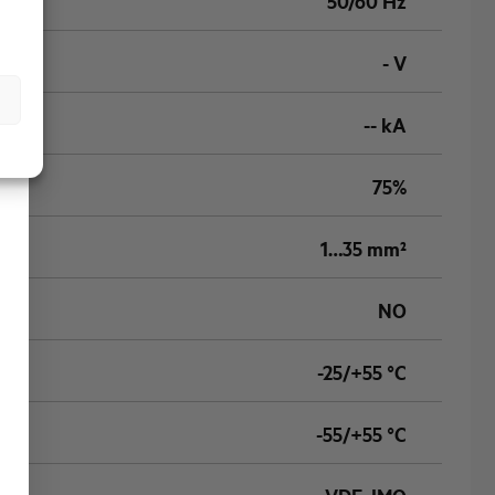
50/60 Hz
- V
-- kA
75%
1…35 mm²
NO
-25/+55 °C
-55/+55 °C