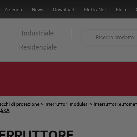
Azienda
News
Download
ElettraNet
Eleia
Industriale
Residenziale
cchi di protezione
>
Interruttori modulari
>
Interruttori automa
,5kA
TERRUTTORE