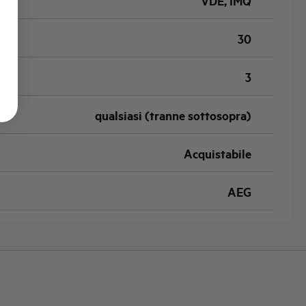
VDE, IMQ
30
3
qualsiasi (tranne sottosopra)
Acquistabile
AEG