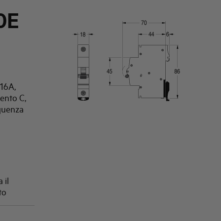
0E
16A,
vento C,
quenza
 il
to