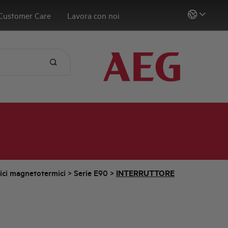
Customer Care
Lavora con noi
tici magnetotermici
>
Serie E90
>
INTERRUTTORE