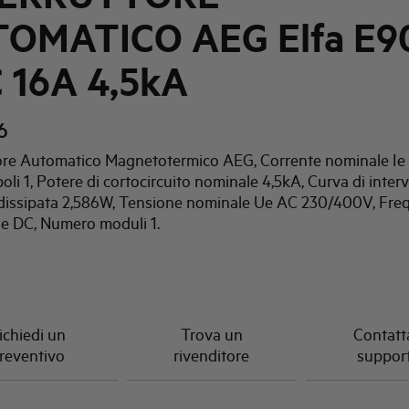
OMATICO AEG Elfa E9
C 16A 4,5kA
6
tore Automatico Magnetotermico AEG, Corrente nominale Ie 
li 1, Potere di cortocircuito nominale 4,5kA, Curva di inter
dissipata 2,586W, Tensione nominale Ue AC 230/400V, Fre
e DC, Numero moduli 1.
ichiedi un
Trova un
Contatta
reventivo
rivenditore
suppor