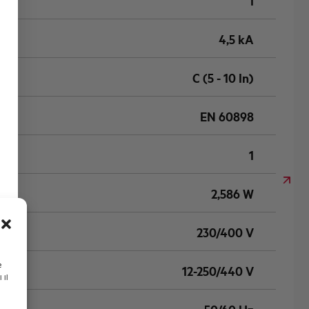
1
4,5 kA
C (5 - 10 In)
EN 60898
1
2,586 W
230/400 V
e
12-250/440 V
 il