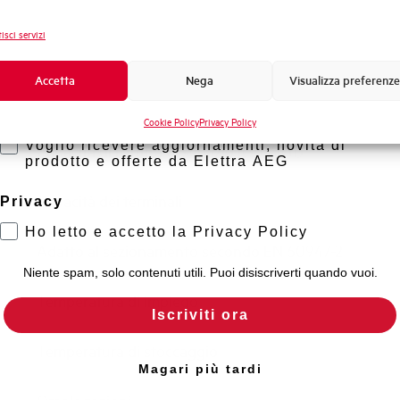
Frequenza
Novità di prodotto
isci servizi
Tensione nominale Ue DC
Promozioni e offerte
Formazione tecnica
Accetta
Nega
Visualizza preferenze
Capacità di rottura EN60947-2 Icu a 400V
Marketing
Cookie Policy
Privacy Policy
Voglio ricevere aggiornamenti, novità di
Capacità di rottura di servizio Ics (%Icu)
prodotto e offerte da Elettra AEG
Capacità dei terminali
Privacy
Ho letto e accetto la Privacy Policy
Adatto al sezionamento secondo EN 60947-2
Niente spam, solo contenuti utili. Puoi disiscriverti quando vuoi.
Temperatura di impiego
Iscriviti ora
Temperatura di stoccaggio
Magari più tardi