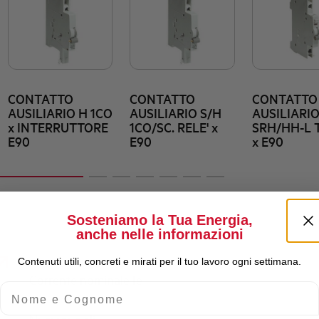
CONTATTO
CONTATTO
CONTATTO
AUSILIARIO H 1CO
AUSILIARIO S/H
AUSILIARI
x INTERRUTTORE
1CO/SC. RELE' x
SRH/HH-L T
E90
E90
x E90
Sosteniamo la Tua Energia,
anche nelle informazioni
Contenuti utili, concreti e mirati per il tuo lavoro ogni settimana.
Corrente nominale Ie
Nome e Cognome