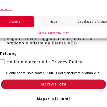
Frequenza
Novità di prodotto
isci servizi
Tensione nominale Ue DC
Promozioni e offerte
Formazione tecnica
Accetta
Nega
Visualizza preferenze
Capacità di rottura EN60947-2 Icu a 400V
Marketing
Cookie Policy
Privacy Policy
Voglio ricevere aggiornamenti, novità di
Capacità di rottura di servizio Ics (%Icu)
prodotto e offerte da Elettra AEG
Capacità dei terminali
Privacy
Ho letto e accetto la Privacy Policy
Adatto al sezionamento secondo EN 60947-2
Niente spam, solo contenuti utili. Puoi disiscriverti quando vuoi.
Temperatura di impiego
Iscriviti ora
Temperatura di stoccaggio
Magari più tardi