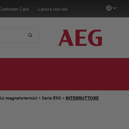
Customer Care
Lavora con noi
tici magnetotermici
>
Serie E90
>
INTERRUTTORE