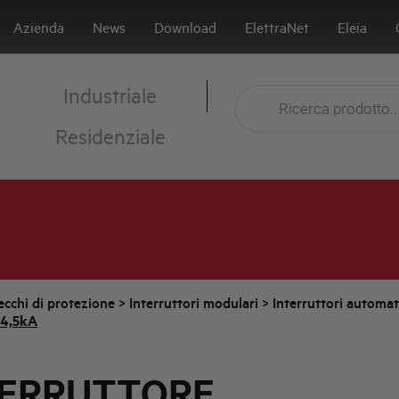
Azienda
News
Download
ElettraNet
Eleia
Industriale
Residenziale
cchi di protezione
>
Interruttori modulari
>
Interruttori automa
 4,5kA
TERRUTTORE