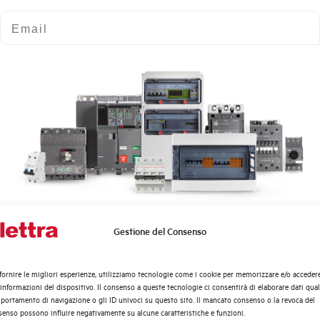
Numero poli
Email
Potere di cortocircuito nominale
Curva di intervento
Norma
Numero moduli
Potenza dissipata
Gestione del Consenso
Quali argomenti ti interessano di più?
Tensione nominale Ue AC
Distribuzione di Energia
fornire le migliori esperienze, utilizziamo tecnologie come i cookie per memorizzare e/o acceder
Tensione di impiego min-max AC
Automazione Industriale
 informazioni del dispositivo. Il consenso a queste tecnologie ci consentirà di elaborare dati quali
Fotovoltaico
ortamento di navigazione o gli ID univoci su questo sito. Il mancato consenso o la revoca del
enso possono influire negativamente su alcune caratteristiche e funzioni.
Sistema Quadri