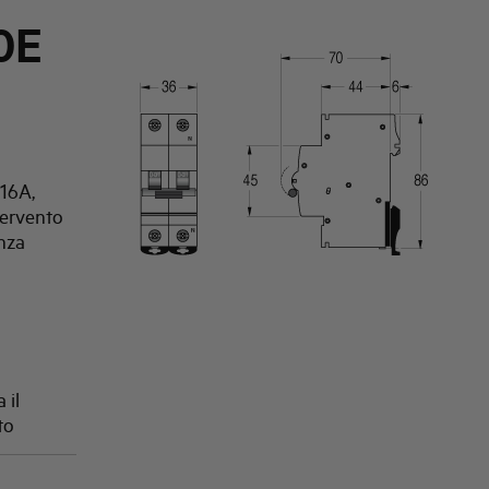
0E
16A,
tervento
nza
 il
to