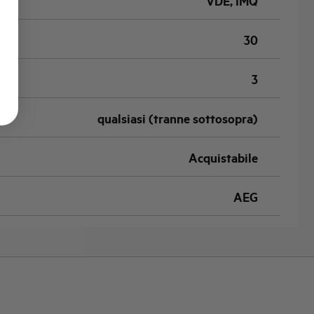
VDE, IMQ
30
3
qualsiasi (tranne sottosopra)
Acquistabile
AEG