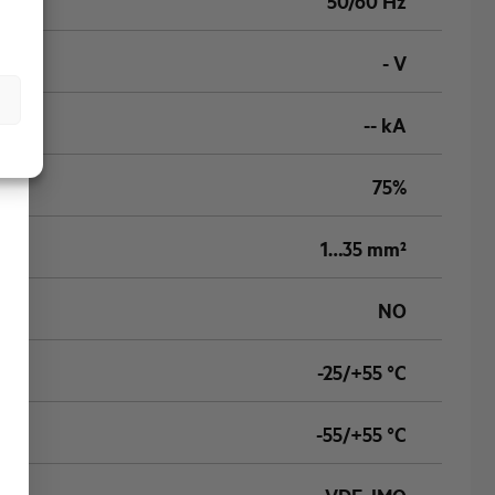
50/60 Hz
- V
-- kA
75%
1…35 mm²
NO
-25/+55 °C
-55/+55 °C