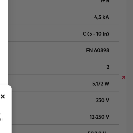
1+N
4,5 kA
C (5 - 10 In)
EN 60898
2
5,172 W
230 V
e
12-250 V
 il