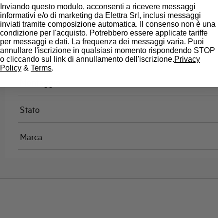
Omologazioni
Inviando questo modulo, acconsenti a ricevere messaggi
informativi e/o di marketing da Elettra Srl, inclusi messaggi
inviati tramite composizione automatica. Il consenso non è una
Temperatura di riferimento (°C)
condizione per l'acquisto. Potrebbero essere applicate tariffe
per messaggi e dati. La frequenza dei messaggi varia. Puoi
annullare l'iscrizione in qualsiasi momento rispondendo STOP
Classe di limitazione
o cliccando sul link di annullamento dell'iscrizione.
Privacy
Policy
&
Terms
.
Montaggio
Stato
Marca