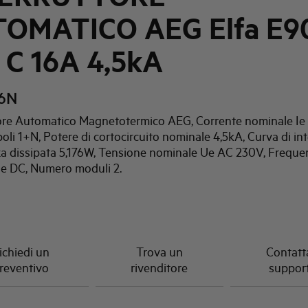
OMATICO AEG Elfa E9
 C 16A 4,5kA
6N
tore Automatico Magnetotermico AEG, Corrente nominale Ie 
li 1+N, Potere di cortocircuito nominale 4,5kA, Curva di in
za dissipata 5,176W, Tensione nominale Ue AC 230V, Freque
e DC, Numero moduli 2.
ichiedi un
Trova un
Contatta
reventivo
rivenditore
suppor