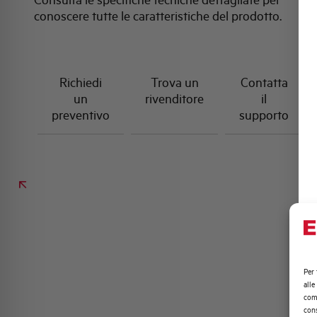
conoscere tutte le caratteristiche del prodotto.
Richiedi
Trova un
Contatta
un
rivenditore
il
preventivo
supporto
Per 
alle
comp
cons