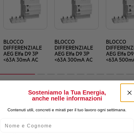
BLOCCO
BLOCCO
BLOCCO
DIFFERENZIALE
DIFFERENZIALE
DIFFERENZ
AEG Elfa D9 3P
AEG Elfa D9 3P
AEG Elfa D9
<63A 30mA AC
<63A 300mA AC
<63A 500m
Sosteniamo la Tua Energia,
anche nelle informazioni
Contenuti utili, concreti e mirati per il tuo lavoro ogni settimana.
Corrente nominale Ie
Nome e Cognome