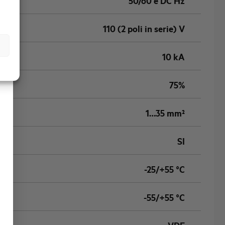
50/60 e DC Hz
110 (2 poli in serie) V
10 kA
75%
1…35 mm²
SI
-25/+55 °C
-55/+55 °C