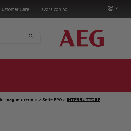
Customer Care
Lavora con noi
tici magnetotermici
>
Serie E90
>
INTERRUTTORE