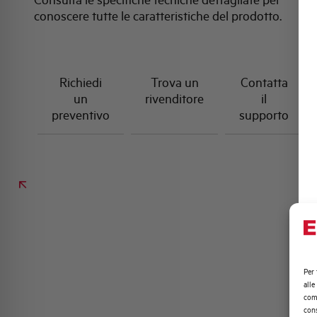
conoscere tutte le caratteristiche del prodotto.
Richiedi
Trova un
Contatta
un
rivenditore
il
preventivo
supporto
Per 
alle
comp
cons