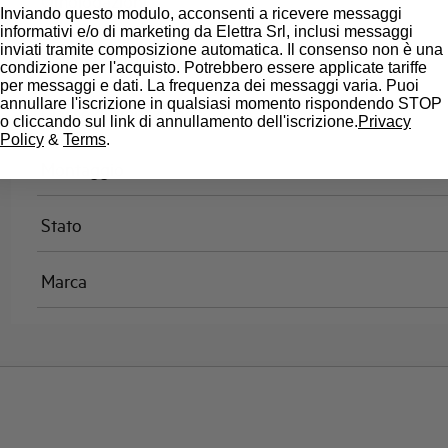
Omologazioni
Inviando questo modulo, acconsenti a ricevere messaggi
informativi e/o di marketing da Elettra Srl, inclusi messaggi
inviati tramite composizione automatica. Il consenso non è una
Temperatura di riferimento (°C)
condizione per l'acquisto. Potrebbero essere applicate tariffe
per messaggi e dati. La frequenza dei messaggi varia. Puoi
annullare l'iscrizione in qualsiasi momento rispondendo STOP
Classe di limitazione
o cliccando sul link di annullamento dell'iscrizione.
Privacy
Policy
&
Terms
.
Montaggio
Stato
Marca