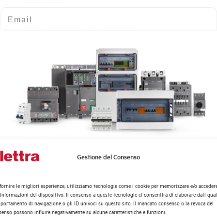
Numero poli
Email
Potere di cortocircuito nominale
Curva di intervento
Norma
Numero moduli
Potenza dissipata
Gestione del Consenso
Quali argomenti ti interessano di più?
Tensione nominale Ue AC
Distribuzione di Energia
fornire le migliori esperienze, utilizziamo tecnologie come i cookie per memorizzare e/o acceder
Tensione di impiego min-max AC
Automazione Industriale
 informazioni del dispositivo. Il consenso a queste tecnologie ci consentirà di elaborare dati quali
Fotovoltaico
ortamento di navigazione o gli ID univoci su questo sito. Il mancato consenso o la revoca del
enso possono influire negativamente su alcune caratteristiche e funzioni.
Sistema Quadri