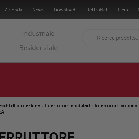
Azienda
News
Download
ElettraNet
Eleia
Industriale
Residenziale
cchi di protezione
>
Interruttori modulari
>
Interruttori automa
kA
TERRUTTORE