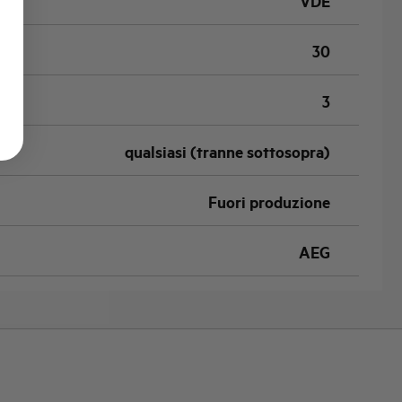
VDE
30
3
qualsiasi (tranne sottosopra)
Fuori produzione
AEG