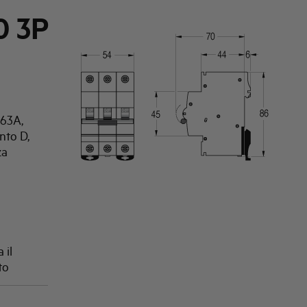
0 3P
 63A,
nto D,
za
 il
to