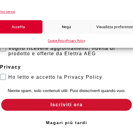
Frequenza
Novità di prodotto
isci servizi
Tensione nominale Ue DC
Promozioni e offerte
Formazione tecnica
Accetta
Nega
Visualizza preferenze
Capacità di rottura EN60947-2 Icu a 400V
Marketing
Cookie Policy
Privacy Policy
Voglio ricevere aggiornamenti, novità di
Capacità di rottura di servizio Ics (%Icu)
prodotto e offerte da Elettra AEG
Capacità dei terminali
Privacy
Ho letto e accetto la Privacy Policy
Adatto al sezionamento secondo EN 60947-2
Niente spam, solo contenuti utili. Puoi disiscriverti quando vuoi.
Temperatura di impiego
Iscriviti ora
Temperatura di stoccaggio
Magari più tardi