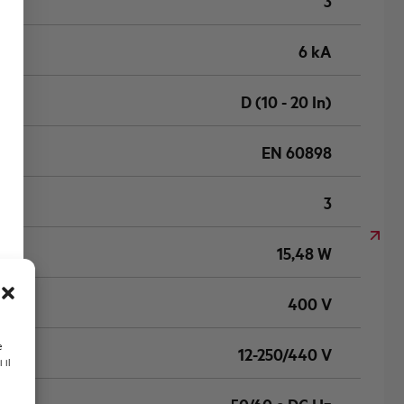
3
6 kA
D (10 - 20 In)
EN 60898
3
15,48 W
400 V
e
12-250/440 V
 il