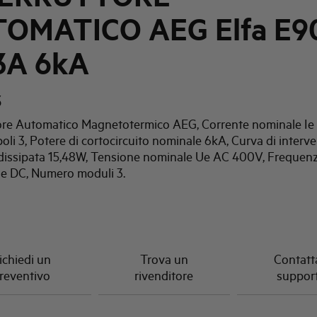
OMATICO AEG Elfa E9
3A 6kA
3
tore Automatico Magnetotermico AEG, Corrente nominale Ie
li 3, Potere di cortocircuito nominale 6kA, Curva di interve
dissipata 15,48W, Tensione nominale Ue AC 400V, Frequen
e DC, Numero moduli 3.
ichiedi un
Trova un
Contatta
reventivo
rivenditore
suppor