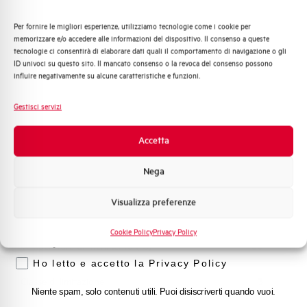
Capacità di rottura di servizio Ics
75%
(%Icu)
Per fornire le migliori esperienze, utilizziamo tecnologie come i cookie per
Quali argomenti ti interessano di più?
memorizzare e/o accedere alle informazioni del dispositivo. Il consenso a queste
tecnologie ci consentirà di elaborare dati quali il comportamento di navigazione o gli
Distribuzione di Energia
Capacità dei terminali
1…35 mm²
ID univoci su questo sito. Il mancato consenso o la revoca del consenso possono
Automazione Industriale
influire negativamente su alcune caratteristiche e funzioni.
Fotovoltaico
Adatto al sezionamento
SI
Sistema Quadri
secondo EN 60947-2
Gestisci servizi
Novità di prodotto
Promozioni e offerte
Accetta
Temperatura di impiego
-25/+55 °C
Formazione tecnica
Nega
Temperatura di stoccaggio
-55/+55 °C
Marketing
Visualizza preferenze
Voglio ricevere aggiornamenti, novità di
Omologazioni
VDE, IMQ
prodotto e offerte da Elettra AEG
Cookie Policy
Privacy Policy
Privacy
Temperatura di riferimento (°C)
30
Ho letto e accetto la Privacy Policy
Classe di limitazione
3
Niente spam, solo contenuti utili. Puoi disiscriverti quando vuoi.