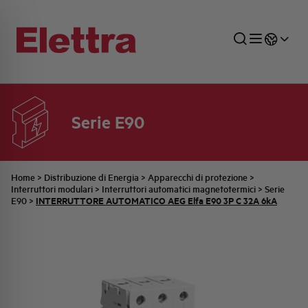
Serie E90
SETTORI
DISTRIBUZIONE DI ENERGIA
RETE COMMERCIALE
PREVENTIVAZIONE
AZIENDA
TUTTE LE NEWS
JOB CAREERS
INDUSTRIALE
AUTOMAZIONE INDUSTRIALE
UFFICIO TECNICO
COMMESSE QUADRI
FAMIGLIA BELLINI
ULTIME NOTIZIE ISTITUZIONALI
PARTNER
Home
>
Distribuzione di Energia
>
Apparecchi di protezione
>
Interruttori modulari
>
Interruttori automatici magnetotermici
>
Serie
INTERRUTTORE AUTOMATICO AEG Elfa E90 3P C 32A 6kA
E90
>
RESIDENZIALE
SISTEMA QUADRI
QUALITÀ
STORIA ELETTRA
COMUNICATI INTERNI
FOTOVOLTAICO
STORIA AEG
PRODOTTI
ELEMENTO
IDENTITÀ AZIENDALE
EVENTI