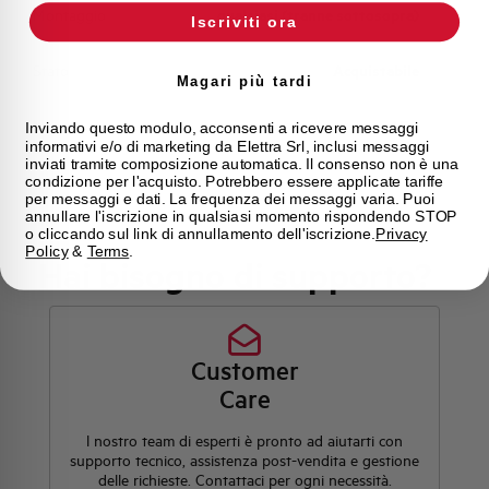
Montaggio
qualsiasi (tranne sottosopra)
Iscriviti ora
Stato
Acquistabile
Magari più tardi
Marca
AEG
Inviando questo modulo, acconsenti a ricevere messaggi
informativi e/o di marketing da Elettra Srl, inclusi messaggi
inviati tramite composizione automatica. Il consenso non è una
condizione per l'acquisto. Potrebbero essere applicate tariffe
per messaggi e dati. La frequenza dei messaggi varia. Puoi
annullare l'iscrizione in qualsiasi momento rispondendo STOP
o cliccando sul link di annullamento dell'iscrizione.
Privacy
Policy
&
Terms
.
Hai bisogno di supporto?
Customer
Care
l nostro team di esperti è pronto ad aiutarti con
supporto tecnico, assistenza post-vendita e gestione
delle richieste. Contattaci per ogni necessità.