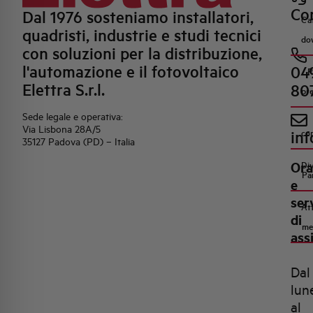
Con
Dal 1976 sosteniamo installatori,
Ca
quadristi, industrie e studi tecnici
do
con soluzioni per la distribuzione,
l'automazione e il fotovoltaico
04
R
Elettra S.r.l.
80
pr
Sede legale e operativa:
Via Lisbona 28A/5
inf
co
35127 Padova (PD) – Italia
Ora
Di
Pa
e
ser
Att
di
me
ass
Dal
lun
al