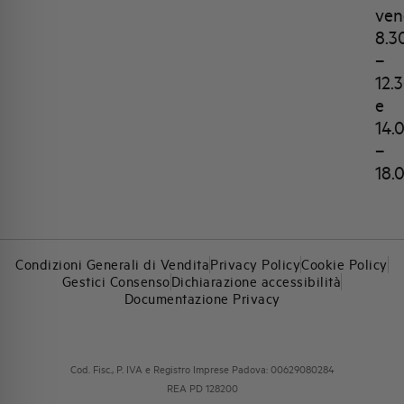
ven
8.3
–
12.
e
14.
–
18.
Condizioni Generali di Vendita
Privacy Policy
Cookie Policy
Gestici Consenso
Dichiarazione accessibilità
Documentazione Privacy
Cod. Fisc., P. IVA e Registro Imprese Padova: 00629080284
REA PD 128200