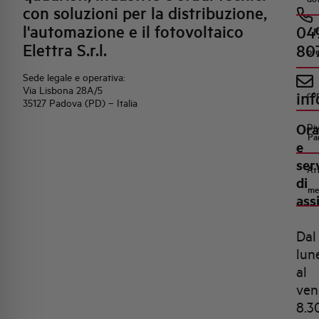
con soluzioni per la distribuzione,
l'automazione e il fotovoltaico
04
R
Elettra S.r.l.
80
pr
Sede legale e operativa:
Via Lisbona 28A/5
inf
co
35127 Padova (PD) – Italia
Ora
Di
Pa
e
ser
Att
di
me
ass
Dal
lun
al
ven
8.3