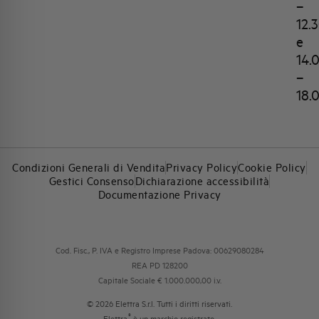
–
12.
e
14.
–
18.
Condizioni Generali di Vendita
Privacy Policy
Cookie Policy
Gestici Consenso
Dichiarazione accessibilità
Documentazione Privacy
Cod. Fisc., P. IVA e Registro Imprese Padova: 00629080284
REA PD 128200
Capitale Sociale € 1.000.000,00 i.v.
© 2026 Elettra S.r.l. Tutti i diritti riservati.
®
Elettra
è un marchio registrato.