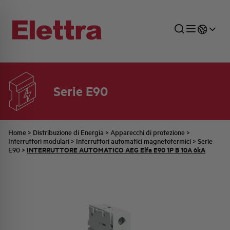
Serie E90
SETTORI
DISTRIBUZIONE DI ENERGIA
RETE COMMERCIALE
PREVENTIVAZIONE
AZIENDA
TUTTE LE NEWS
JOB CAREERS
INDUSTRIALE
AUTOMAZIONE INDUSTRIALE
UFFICIO TECNICO
COMMESSE QUADRI
FAMIGLIA BELLINI
ULTIME NOTIZIE ISTITUZIONALI
PARTNER
Home
>
Distribuzione di Energia
>
Apparecchi di protezione
>
Interruttori modulari
>
Interruttori automatici magnetotermici
>
Serie
INTERRUTTORE AUTOMATICO AEG Elfa E90 1P B 10A 6kA
E90
>
RESIDENZIALE
SISTEMA QUADRI
QUALITÀ
STORIA ELETTRA
COMUNICATI INTERNI
FOTOVOLTAICO
STORIA AEG
PRODOTTI
ELEMENTO
IDENTITÀ AZIENDALE
EVENTI