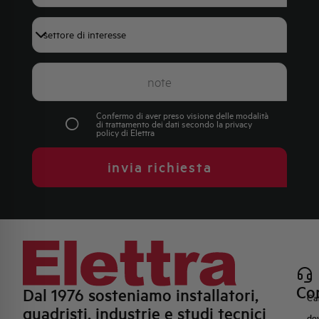
+39
Confermo di aver preso visione delle modalità
di trattamento dei dati secondo la
privacy
policy
di Elettra
invia richiesta
Con
Dal 1976 sosteniamo installatori,
Ca
quadristi, industrie e studi tecnici
do