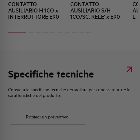
CONTATTO
CONTATTO
CO
AUSILIARIO H 1CO x
AUSILIARIO S/H
AU
INTERRUTTORE E90
1CO/SC. RELE' x E90
L 
Specifiche tecniche
Consulta le specifiche tecniche dettagliate per conoscere tutte le
caratteristiche del prodotto.
Richiedi un preventivo