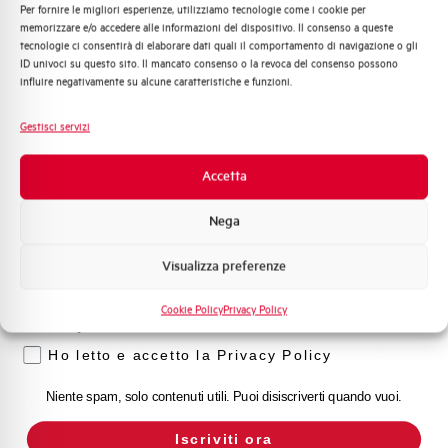
Per fornire le migliori esperienze, utilizziamo tecnologie come i cookie per
Quali argomenti ti interessano di più?
Capacità dei terminali
1…35 mm²
memorizzare e/o accedere alle informazioni del dispositivo. Il consenso a queste
tecnologie ci consentirà di elaborare dati quali il comportamento di navigazione o gli
Distribuzione di Energia
ID univoci su questo sito. Il mancato consenso o la revoca del consenso possono
Automazione Industriale
Adatto al sezionamento
SI
influire negativamente su alcune caratteristiche e funzioni.
secondo EN 60947-2
Fotovoltaico
Sistema Quadri
Gestisci servizi
Novità di prodotto
Temperatura di impiego
-25/+55 °C
Promozioni e offerte
Accetta
Formazione tecnica
Temperatura di stoccaggio
-55/+55 °C
Nega
Marketing
Omologazioni
VDE
Visualizza preferenze
Voglio ricevere aggiornamenti, novità di
prodotto e offerte da Elettra AEG
Temperatura di riferimento (°C)
30
Cookie Policy
Privacy Policy
Privacy
Classe di limitazione
3
Ho letto e accetto la Privacy Policy
Niente spam, solo contenuti utili. Puoi disiscriverti quando vuoi.
Montaggio
qualsiasi (tranne sottosopra)
Iscriviti ora