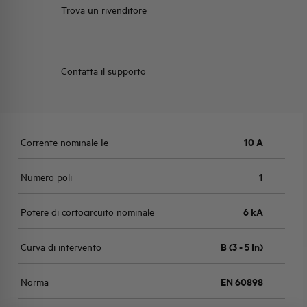
Trova un rivenditore
Contatta il supporto
Corrente nominale Ie
10 A
Numero poli
1
Potere di cortocircuito nominale
6 kA
Curva di intervento
B (3 - 5 In)
Norma
EN 60898