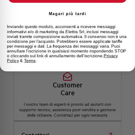
Stato
Acquistabile
Magari più tardi
Marca
AEG
Inviando questo modulo, acconsenti a ricevere messaggi
informativi e/o di marketing da Elettra Srl, inclusi messaggi
inviati tramite composizione automatica. Il consenso non è una
condizione per l'acquisto. Potrebbero essere applicate tariffe
per messaggi e dati. La frequenza dei messaggi varia. Puoi
annullare l'iscrizione in qualsiasi momento rispondendo STOP
Hai bisogno di supporto?
o cliccando sul link di annullamento dell'iscrizione.
Privacy
Policy
&
Terms
.
Customer
Care
l nostro team di esperti è pronto ad aiutarti con
supporto tecnico, assistenza post-vendita e gestione
delle richieste. Contattaci per ogni necessità.
Contattaci