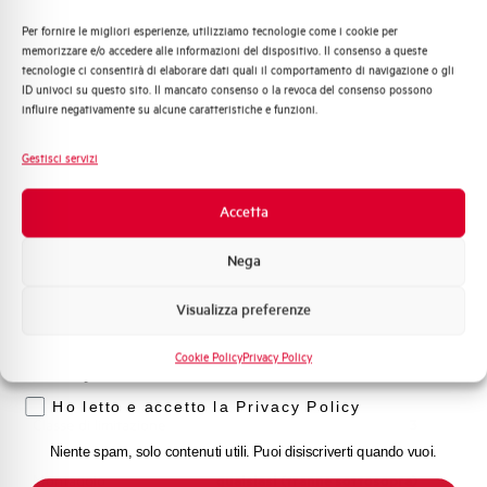
(%Icu)
Per fornire le migliori esperienze, utilizziamo tecnologie come i cookie per
Quali argomenti ti interessano di più?
memorizzare e/o accedere alle informazioni del dispositivo. Il consenso a queste
tecnologie ci consentirà di elaborare dati quali il comportamento di navigazione o gli
Distribuzione di Energia
Capacità dei terminali
1…35 mm²
ID univoci su questo sito. Il mancato consenso o la revoca del consenso possono
Automazione Industriale
influire negativamente su alcune caratteristiche e funzioni.
Fotovoltaico
Adatto al sezionamento
SI
secondo EN 60947-2
Sistema Quadri
Gestisci servizi
Novità di prodotto
Temperatura di impiego
-25/+55 °C
Promozioni e offerte
Accetta
Formazione tecnica
Temperatura di stoccaggio
-55/+55 °C
Nega
Marketing
Visualizza preferenze
Voglio ricevere aggiornamenti, novità di
Omologazioni
VDE
prodotto e offerte da Elettra AEG
Cookie Policy
Privacy Policy
Temperatura di riferimento (°C)
30
Privacy
Ho letto e accetto la Privacy Policy
Classe di limitazione
3
Niente spam, solo contenuti utili. Puoi disiscriverti quando vuoi.
Montaggio
qualsiasi (tranne sottosopra)