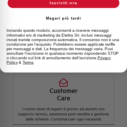
Iscriviti ora
Stato
Fuori produzione
Magari più tardi
Marca
AEG
Inviando questo modulo, acconsenti a ricevere messaggi
informativi e/o di marketing da Elettra Srl, inclusi messaggi
inviati tramite composizione automatica. Il consenso non è una
condizione per l'acquisto. Potrebbero essere applicate tariffe
per messaggi e dati. La frequenza dei messaggi varia. Puoi
annullare l'iscrizione in qualsiasi momento rispondendo STOP
o cliccando sul link di annullamento dell'iscrizione.
Privacy
Hai bisogno di supporto?
Policy
&
Terms
.
Customer
Care
l nostro team di esperti è pronto ad aiutarti con
supporto tecnico, assistenza post-vendita e gestione
delle richieste. Contattaci per ogni necessità.