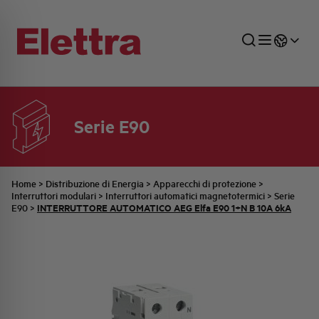
Serie E90
SETTORI
DISTRIBUZIONE DI ENERGIA
RETE COMMERCIALE
PREVENTIVAZIONE
AZIENDA
TUTTE LE NEWS
JOB CAREERS
INDUSTRIALE
AUTOMAZIONE INDUSTRIALE
UFFICIO TECNICO
COMMESSE QUADRI
FAMIGLIA BELLINI
ULTIME NOTIZIE ISTITUZIONALI
PARTNER
Home
>
Distribuzione di Energia
>
Apparecchi di protezione
>
Interruttori modulari
>
Interruttori automatici magnetotermici
>
Serie
INTERRUTTORE AUTOMATICO AEG Elfa E90 1+N B 10A 6kA
E90
>
RESIDENZIALE
SISTEMA QUADRI
QUALITÀ
STORIA ELETTRA
COMUNICATI INTERNI
FOTOVOLTAICO
STORIA AEG
PRODOTTI
ELEMENTO
IDENTITÀ AZIENDALE
EVENTI