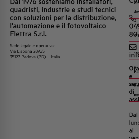
Con
Dal 1976 sosteniamo installatori,
Ca
quadristi, industrie e studi tecnici
do
con soluzioni per la distribuzione,
l'automazione e il fotovoltaico
04
R
Elettra S.r.l.
80
pr
Sede legale e operativa:
Via Lisbona 28A/5
inf
co
35127 Padova (PD) – Italia
Ora
Di
Pa
e
ser
Att
di
me
ass
Dal
lun
al
ven