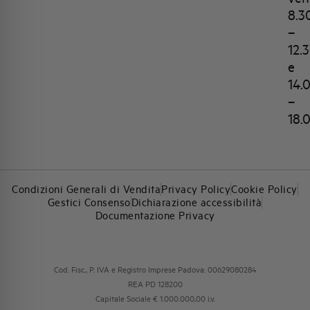
8.3
–
12.
e
14.
–
18.
Condizioni Generali di Vendita
Privacy Policy
Cookie Policy
Gestici Consenso
Dichiarazione accessibilità
Documentazione Privacy
Cod. Fisc., P. IVA e Registro Imprese Padova: 00629080284
REA PD 128200
Capitale Sociale € 1.000.000,00 i.v.