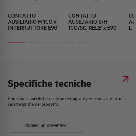
CONTATTO
CONTATTO
CO
AUSILIARIO H 1CO x
AUSILIARIO S/H
AU
INTERRUTTORE E90
1CO/SC. RELE' x E90
L 
Specifiche tecniche
Consulta le specifiche tecniche dettagliate per conoscere tutte le
caratteristiche del prodotto.
Richiedi un preventivo