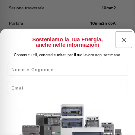
Sezione trasversale
10mm2
Portata
10mm2 a 63A
Lunghezza
210mm
Sosteniamo la Tua Energia,
anche nelle informazioni
Corrente di cortocircuito
25kA
Contenuti utili, concreti e mirati per il tuo lavoro ogni settimana.
Nome e Cognome
Marca
ELETTRA
Email
Hai bisogno di supporto?