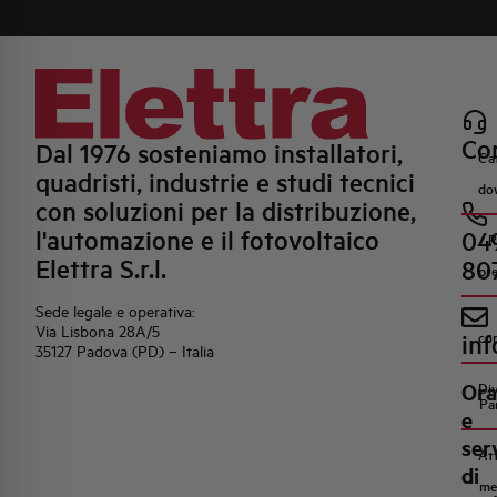
Con
Dal 1976 sosteniamo installatori,
Ca
quadristi, industrie e studi tecnici
do
con soluzioni per la distribuzione,
l'automazione e il fotovoltaico
04
R
Elettra S.r.l.
80
pr
Sede legale e operativa:
Via Lisbona 28A/5
inf
co
35127 Padova (PD) – Italia
Ora
Di
Pa
e
ser
Att
di
me