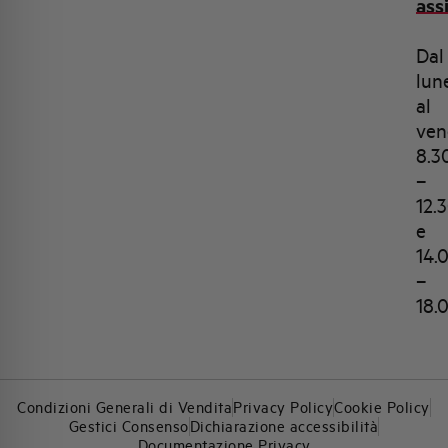
ass
Dal
lun
al
ven
8.3
–
12.
e
14.
–
18.
Condizioni Generali di Vendita
Privacy Policy
Cookie Policy
Gestici Consenso
Dichiarazione accessibilità
Documentazione Privacy