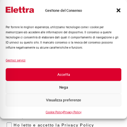
Customer
Care
Gestione del Consenso
l nostro team di esperti è pronto ad aiutarti con
supporto tecnico, assistenza post-vendita e gestione
Per fornire le migliori esperienze, utilizziamo tecnologie come i cookie per
Quali argomenti ti interessano di più?
delle richieste. Contattaci per ogni necessità.
memorizzare e/o accedere alle informazioni del dispositivo. Il consenso a queste
tecnologie ci consentirà di elaborare dati quali il comportamento di navigazione o gli
Distribuzione di Energia
ID univoci su questo sito. Il mancato consenso o la revoca del consenso possono
Automazione Industriale
Contattaci
influire negativamente su alcune caratteristiche e funzioni.
Fotovoltaico
Sistema Quadri
Gestisci servizi
Novità di prodotto
Promozioni e offerte
Accetta
Scopri dove
Formazione tecnica
acquistare
Nega
Marketing
Trova il punto vendita Elettra più vicino a te e accedi
rapidamente ai nostri prodotti e soluzioni in pochi
Visualizza preferenze
Voglio ricevere aggiornamenti, novità di
semplici passi. Scopri come possiamo aiutarti.
prodotto e offerte da Elettra AEG
Cookie Policy
Privacy Policy
Privacy
Mappa
Ho letto e accetto la Privacy Policy