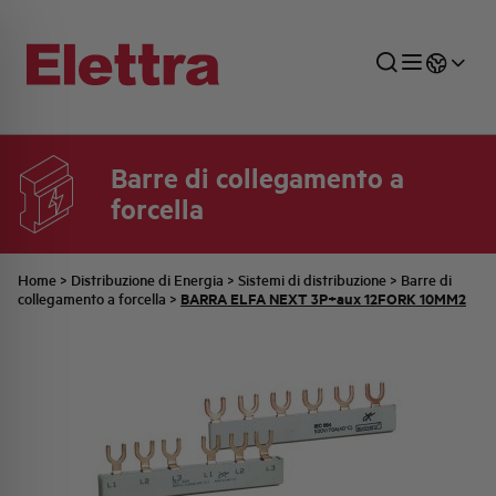
Barre di collegamento a
forcella
SETTORI
DISTRIBUZIONE DI ENERGIA
RETE COMMERCIALE
PREVENTIVAZIONE
AZIENDA
TUTTE LE NEWS
JOB CAREERS
INDUSTRIALE
AUTOMAZIONE INDUSTRIALE
UFFICIO TECNICO
COMMESSE QUADRI
FAMIGLIA BELLINI
ULTIME NOTIZIE ISTITUZIONALI
PARTNER
Home
>
Distribuzione di Energia
>
Sistemi di distribuzione
>
Barre di
BARRA ELFA NEXT 3P+aux 12FORK 10MM2
collegamento a forcella
>
RESIDENZIALE
SISTEMA QUADRI
QUALITÀ
STORIA ELETTRA
COMUNICATI INTERNI
FOTOVOLTAICO
STORIA AEG
PRODOTTI
ELEMENTO
IDENTITÀ AZIENDALE
EVENTI