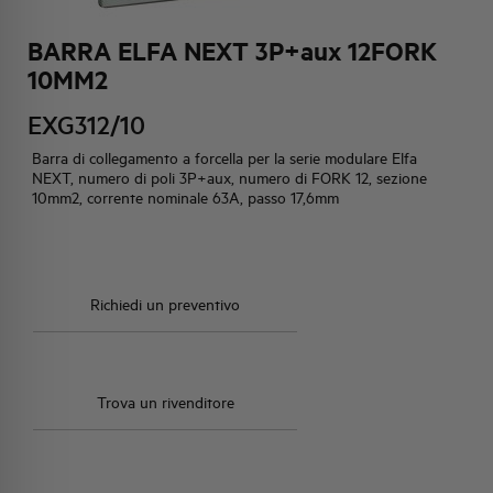
BARRA ELFA NEXT 3P+aux 12FORK
HQ & TEAM
10MM2
EXG312/10
ATTIVITÀ E MERCATI
Barra di collegamento a forcella per la serie modulare Elfa
NEXT, numero di poli 3P+aux, numero di FORK 12, sezione
IMPEGNO SOCIALE
10mm2, corrente nominale 63A, passo 17,6mm
Richiedi un preventivo
Trova un rivenditore