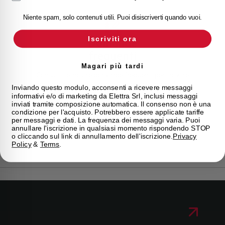
Niente spam, solo contenuti utili. Puoi disiscriverti quando vuoi.
Iscriviti ora
Domande
frequenti
Magari più tardi
Consulta le nostre domande frequenti per trovare
risposte immediate su prodotti, servizi e procedure. Ti
Inviando questo modulo, acconsenti a ricevere messaggi
offriamo il supporto che stavi cercando.
informativi e/o di marketing da Elettra Srl, inclusi messaggi
inviati tramite composizione automatica. Il consenso non è una
condizione per l'acquisto. Potrebbero essere applicate tariffe
per messaggi e dati. La frequenza dei messaggi varia. Puoi
FAQ
annullare l'iscrizione in qualsiasi momento rispondendo STOP
o cliccando sul link di annullamento dell'iscrizione.
Privacy
Policy
&
Terms
.