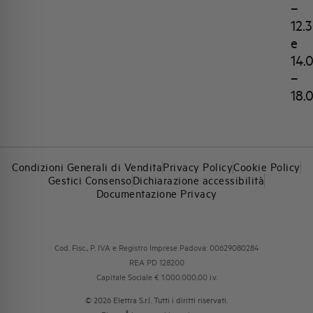
–
12.
e
14.
–
18.
Condizioni Generali di Vendita
Privacy Policy
Cookie Policy
Gestici Consenso
Dichiarazione accessibilità
Documentazione Privacy
Cod. Fisc., P. IVA e Registro Imprese Padova: 00629080284
REA PD 128200
Capitale Sociale € 1.000.000,00 i.v.
© 2026 Elettra S.r.l. Tutti i diritti riservati.
®