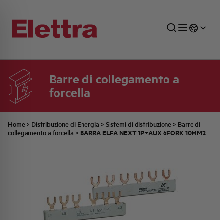
Barre di collegamento a
forcella
SETTORI
DISTRIBUZIONE DI ENERGIA
RETE COMMERCIALE
PREVENTIVAZIONE
AZIENDA
TUTTE LE NEWS
JOB CAREERS
INDUSTRIALE
AUTOMAZIONE INDUSTRIALE
UFFICIO TECNICO
COMMESSE QUADRI
FAMIGLIA BELLINI
ULTIME NOTIZIE ISTITUZIONALI
PARTNER
Home
>
Distribuzione di Energia
>
Sistemi di distribuzione
>
Barre di
BARRA ELFA NEXT 1P+AUX 6FORK 10MM2
collegamento a forcella
>
RESIDENZIALE
SISTEMA QUADRI
QUALITÀ
STORIA ELETTRA
COMUNICATI INTERNI
FOTOVOLTAICO
STORIA AEG
PRODOTTI
ELEMENTO
IDENTITÀ AZIENDALE
EVENTI