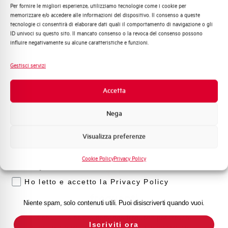
Contattaci
Per fornire le migliori esperienze, utilizziamo tecnologie come i cookie per
Quali argomenti ti interessano di più?
memorizzare e/o accedere alle informazioni del dispositivo. Il consenso a queste
tecnologie ci consentirà di elaborare dati quali il comportamento di navigazione o gli
Distribuzione di Energia
ID univoci su questo sito. Il mancato consenso o la revoca del consenso possono
Automazione Industriale
influire negativamente su alcune caratteristiche e funzioni.
Scopri dove
Fotovoltaico
acquistare
Sistema Quadri
Gestisci servizi
Novità di prodotto
Trova il punto vendita Elettra più vicino a te e accedi
Promozioni e offerte
Accetta
rapidamente ai nostri prodotti e soluzioni in pochi
Formazione tecnica
semplici passi. Scopri come possiamo aiutarti.
Nega
Marketing
Mappa
Visualizza preferenze
Voglio ricevere aggiornamenti, novità di
prodotto e offerte da Elettra AEG
Cookie Policy
Privacy Policy
Privacy
Ho letto e accetto la Privacy Policy
Domande
frequenti
Niente spam, solo contenuti utili. Puoi disiscriverti quando vuoi.
Consulta le nostre domande frequenti per trovare
Iscriviti ora
risposte immediate su prodotti, servizi e procedure. Ti