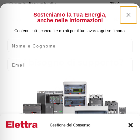
Corrente di cortocircuito
25kA
Sosteniamo la Tua Energia,
Marca
ELETTRA
anche nelle informazioni
Contenuti utili, concreti e mirati per il tuo lavoro ogni settimana.
Nome e Cognome
Hai bisogno di supporto?
Email
Customer
Care
l nostro team di esperti è pronto ad aiutarti con
supporto tecnico, assistenza post-vendita e gestione
delle richieste. Contattaci per ogni necessità.
Gestione del Consenso