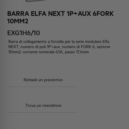
BARRA ELFA NEXT 1P+AUX 6FORK
HQ & TEAM
10MM2
EXG1H6/10
ATTIVITÀ E MERCATI
Barra di collegamento a forcella per la serie modulare Elfa
NEXT, numero di poli 1P+aux, numero di FORK 6, sezione
IMPEGNO SOCIALE
10mm2, corrente nominale 63A, passo 17,6mm
Richiedi un preventivo
Trova un rivenditore