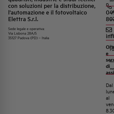
do
con soluzioni per la distribuzione,
l'automazione e il fotovoltaico
04
R
Elettra S.r.l.
80
pr
Sede legale e operativa:
Via Lisbona 28A/5
inf
co
35127 Padova (PD) – Italia
Ora
Di
Pa
e
ser
Att
di
me
ass
Dal
lun
al
ven
8.3