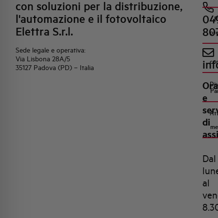
con soluzioni per la distribuzione,
l'automazione e il fotovoltaico
04
R
Elettra S.r.l.
80
pr
Sede legale e operativa:
Via Lisbona 28A/5
inf
co
35127 Padova (PD) – Italia
Ora
Di
Pa
e
ser
Att
di
me
ass
Dal
lun
al
ven
8.3