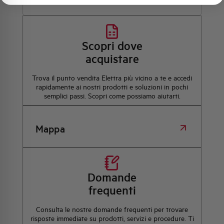
Scopri dove
acquistare
Trova il punto vendita Elettra più vicino a te e accedi
rapidamente ai nostri prodotti e soluzioni in pochi
semplici passi. Scopri come possiamo aiutarti.
Mappa
Domande
frequenti
Consulta le nostre domande frequenti per trovare
risposte immediate su prodotti, servizi e procedure. Ti