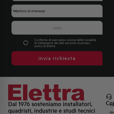
Confermo di aver preso visione delle modalità
di trattamento dei dati secondo la
privacy
policy
di Elettra
invia richiesta
Con
Dal 1976 sosteniamo installatori,
Ca
quadristi, industrie e studi tecnici
do