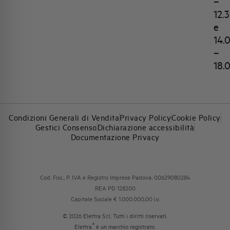
–
12.
e
14.
–
18.
Condizioni Generali di Vendita
Privacy Policy
Cookie Policy
Gestici Consenso
Dichiarazione accessibilità
Documentazione Privacy
Cod. Fisc., P. IVA e Registro Imprese Padova: 00629080284
REA PD 128200
Capitale Sociale € 1.000.000,00 i.v.
© 2026 Elettra S.r.l. Tutti i diritti riservati.
®
Elettra
è un marchio registrato.