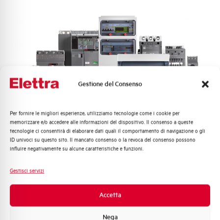
Consumo
<4W
Caratteristiche
1imp/kWh
Temperatura di impiego
-5/+55 °C
Gestione del Consenso
Temperatura di stoccaggio
-25/+70 °C
Per fornire le migliori esperienze, utilizziamo tecnologie come i cookie per
Quali argomenti ti interessano di più?
Classe di precisione
A
memorizzare e/o accedere alle informazioni del dispositivo. Il consenso a queste
tecnologie ci consentirà di elaborare dati quali il comportamento di navigazione o gli
Distribuzione di Energia
ID univoci su questo sito. Il mancato consenso o la revoca del consenso possono
Automazione Industriale
Grado di protezione
IP51
influire negativamente su alcune caratteristiche e funzioni.
Fotovoltaico
Sistema Quadri
Norma
EN 50470-1/3
Gestisci servizi
Novità di prodotto
Promozioni e offerte
Accetta
Omologazioni
CE
Formazione tecnica
Nega