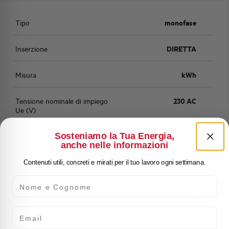
Tipo
monofase
Inserzione
DIRETTA
Misura
kWh
Tensione nominale di impiego
230 AC
Ue (V)
Sosteniamo la Tua Energia,
Tensione di impiego min-max
- V
anche nelle informazioni
AC
Contenuti utili, concreti e mirati per il tuo lavoro ogni settimana.
Numero moduli
1
Nome e Cognome
Corrente Massima (A)
45
Email
Frequenza
50/60 Hz