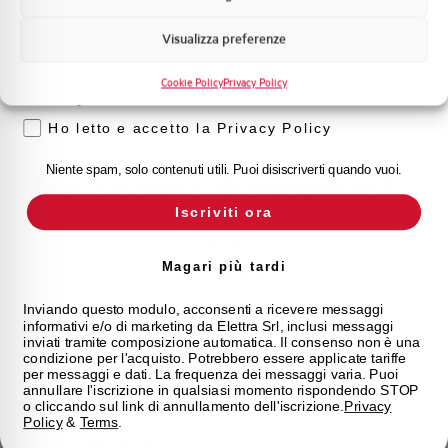
Stato
Acquistabile
Marketing
Visualizza preferenze
Voglio ricevere aggiornamenti, novità di
Marca
SCHALT
prodotto e offerte da Elettra AEG
Cookie Policy
Privacy Policy
Privacy
Ho letto e accetto la Privacy Policy
Niente spam, solo contenuti utili. Puoi disiscriverti quando vuoi.
Hai bisogno di supporto?
Iscriviti ora
Magari più tardi
Customer
Care
Inviando questo modulo, acconsenti a ricevere messaggi
informativi e/o di marketing da Elettra Srl, inclusi messaggi
l nostro team di esperti è pronto ad aiutarti con
inviati tramite composizione automatica. Il consenso non è una
supporto tecnico, assistenza post-vendita e gestione
condizione per l'acquisto. Potrebbero essere applicate tariffe
per messaggi e dati. La frequenza dei messaggi varia. Puoi
delle richieste. Contattaci per ogni necessità.
annullare l'iscrizione in qualsiasi momento rispondendo STOP
o cliccando sul link di annullamento dell'iscrizione.
Privacy
Policy
&
Terms
.
Contattaci