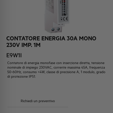
HQ & TEAM
ATTIVITÀ E MERCATI
CONTATORE ENERGIA 30A MONO
IMPEGNO SOCIALE
230V IMP. 1M
E9W1I
Contatore di energia monofase con inserzione diretta, tensione
nominale di impiego 230VAC, corrente massima 45A, frequenza
50-60Hz, consumo <4W, classe di precisione A, 1 modulo, grado
di protezione IP51.
Richiedi un preventivo