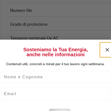
Numero file
Grado di protezione
Tensione nominale Ue AC
Sosteniamo la Tua Energia,
Montaggio
anche nelle informazioni
Contenuti utili, concreti e mirati per il tuo lavoro ogni settimana.
Colore
Nome e Cognome
Resistenza agli urti
Email
Resistenza al calore
Posa