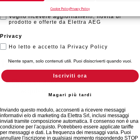
Marketing
Cookie Policy
Privacy Policy
Voglio ricevere aggiornamenti, novità di
prodotto e offerte da Elettra AEG
Privacy
Ho letto e accetto la Privacy Policy
rto?
Niente spam, solo contenuti utili. Puoi disiscriverti quando vuoi.
Iscriviti ora
Scopri dove
acquistare
Magari più tardi
Trova il punto vendita Elettra più vicino a te e
accedi rapidamente ai nostri prodotti e
Inviando questo modulo, acconsenti a ricevere messaggi
informativi e/o di marketing da Elettra Srl, inclusi messaggi
soluzioni in pochi semplici passi. Scopri come
inviati tramite composizione automatica. Il consenso non è una
possiamo aiutarti.
condizione per l'acquisto. Potrebbero essere applicate tariffe
per messaggi e dati. La frequenza dei messaggi varia. Puoi
annullare l'iscrizione in qualsiasi momento rispondendo STOP