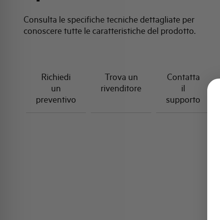
Consulta le specifiche tecniche dettagliate per
conoscere tutte le caratteristiche del prodotto.
Richiedi
Trova un
Contatta
un
rivenditore
il
preventivo
supporto