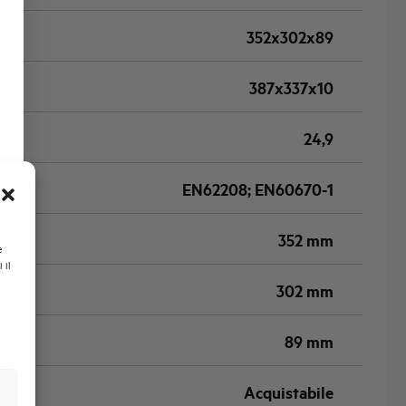
352x302x89
387x337x10
24,9
EN62208; EN60670-1
352 mm
e
 il
302 mm
89 mm
Acquistabile