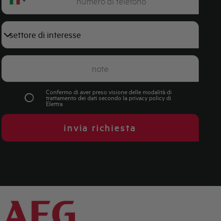
Italy
+39
Confermo di aver preso visione delle modalità di
trattamento dei dati secondo la
privacy policy
di
Elettra
invia richiesta