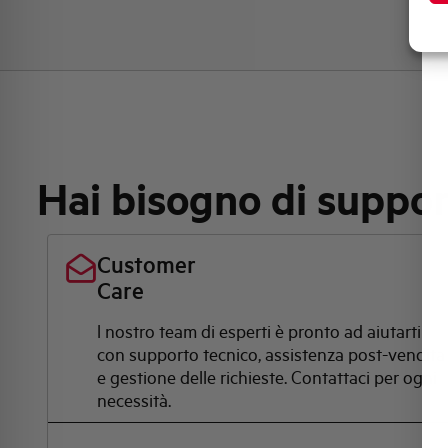
Hai bisogno di suppo
Customer
Care
l nostro team di esperti è pronto ad aiutarti
con supporto tecnico, assistenza post-vendita
e gestione delle richieste. Contattaci per ogni
necessità.