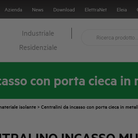
Azienda
News
Download
ElettraNet
Eleia
Industriale
Residenziale
casso con porta cieca in
materiale isolante
>
Centralini da incasso con porta cieca in meta