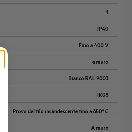
1
IP40
Fino a 400 V
a muro
Bianco RAL 9003
IK08
Prova del filo incandescente fino a 650° C
A muro