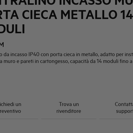
NTRALINO INCASSO M
TA CIECA METALLO 14
DULI
IM
o da incasso IP40 con porta cieca in metallo, adatto per ins
 a muro e pareti in cartongesso, capacità da 14 moduli fino a
ichiedi un
Trova un
Contatta
reventivo
rivenditore
suppor