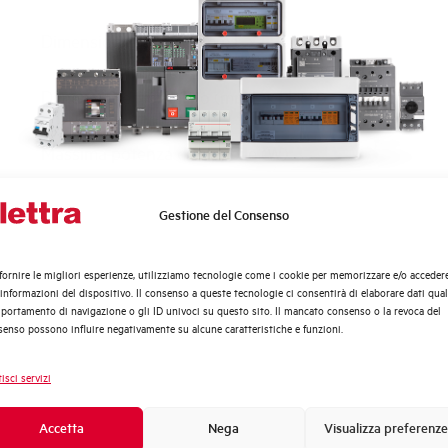
Dimensione incasso (mm L x H x P)
Dimensione frontalino (mm L x H x P)
Massima potenza dissipabile (W)
Norma
Gestione del Consenso
Quali argomenti ti interessano di più?
Distribuzione di Energia
Larghezza Effettiva
fornire le migliori esperienze, utilizziamo tecnologie come i cookie per memorizzare e/o acceder
Automazione Industriale
 informazioni del dispositivo. Il consenso a queste tecnologie ci consentirà di elaborare dati quali
Fotovoltaico
ortamento di navigazione o gli ID univoci su questo sito. Il mancato consenso o la revoca del
Altezza Effettiva
enso possono influire negativamente su alcune caratteristiche e funzioni.
Sistema Quadri
Novità di prodotto
Profondità Effettiva
isci servizi
Promozioni e offerte
Formazione tecnica
Accetta
Nega
Visualizza preferenze
Stato