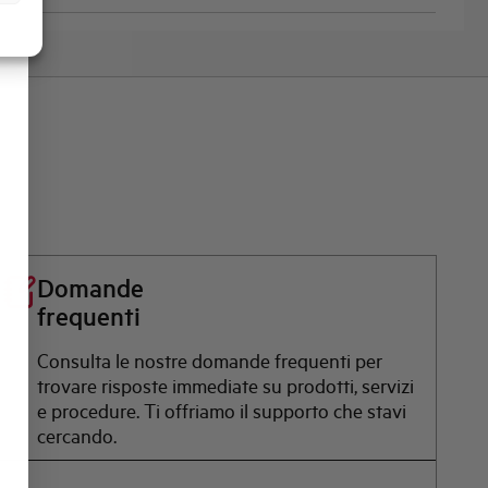
Domande
frequenti
Consulta le nostre domande frequenti per
trovare risposte immediate su prodotti, servizi
e procedure. Ti offriamo il supporto che stavi
cercando.