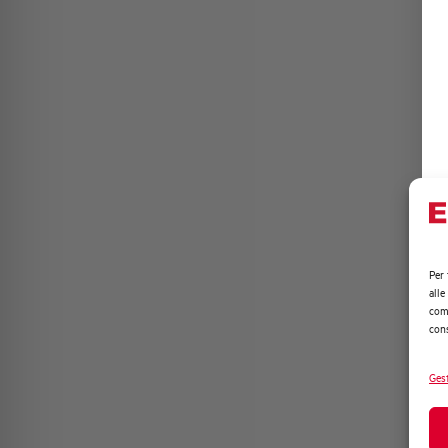
Per 
alle
comp
cons
Gest