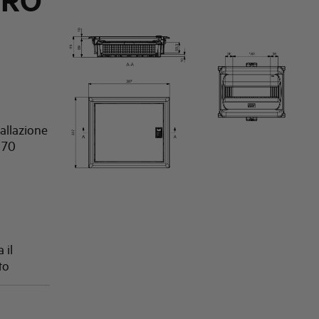
URO
tallazione
 70
 il
to