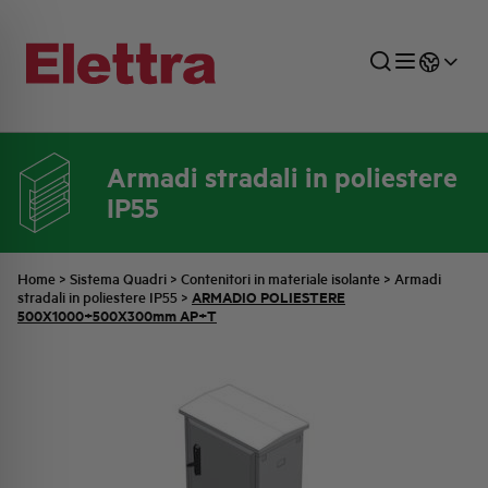
Armadi stradali in poliestere
IP55
SETTORI
DISTRIBUZIONE DI ENERGIA
RETE COMMERCIALE
PREVENTIVAZIONE
AZIENDA
TUTTE LE NEWS
JOB CAREERS
INDUSTRIALE
AUTOMAZIONE INDUSTRIALE
UFFICIO TECNICO
COMMESSE QUADRI
FAMIGLIA BELLINI
ULTIME NOTIZIE ISTITUZIONALI
PARTNER
Home
>
Sistema Quadri
>
Contenitori in materiale isolante
>
Armadi
ARMADIO POLIESTERE
stradali in poliestere IP55
>
500X1000+500X300mm AP+T
RESIDENZIALE
SISTEMA QUADRI
QUALITÀ
STORIA ELETTRA
COMUNICATI INTERNI
FOTOVOLTAICO
STORIA AEG
PRODOTTI
ELEMENTO
IDENTITÀ AZIENDALE
EVENTI