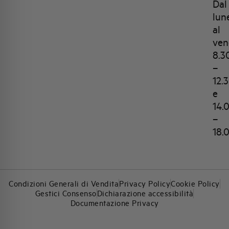
Dal
lun
al
ven
8.3
–
12.
e
14.
–
18.
Condizioni Generali di Vendita
Privacy Policy
Cookie Policy
Gestici Consenso
Dichiarazione accessibilità
Documentazione Privacy