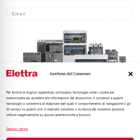
Email
Colore
RAL 7035
Materiale
Poliestere rinforzato con fibre di vetro
Resistenza agli urti
IK10
Temperatura di funzionamento
-25/+40
(°C)
Gestione del Consenso
Chiusura
Maniglia a scomparsa con chiave
Per fornire le migliori esperienze, utilizziamo tecnologie come i cookie per
Quali argomenti ti interessano di più?
memorizzare e/o accedere alle informazioni del dispositivo. Il consenso a queste
Montaggio
A pavimento
tecnologie ci consentirà di elaborare dati quali il comportamento di navigazione o gli
Distribuzione di Energia
ID univoci su questo sito. Il mancato consenso o la revoca del consenso possono
Automazione Industriale
influire negativamente su alcune caratteristiche e funzioni.
Larghezza Effettiva
500 mm
Fotovoltaico
Sistema Quadri
Gestisci servizi
Altezza Effettiva
1535 mm
Novità di prodotto