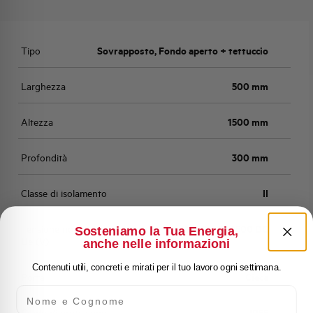
Tipo
Sovrapposto, Fondo aperto + tettuccio
Larghezza
500 mm
Altezza
1500 mm
Profondità
300 mm
Classe di isolamento
II
Tensione nominale di impiego
1000 AC / 1500 DC
Sosteniamo la Tua Energia,
Ue (V)
anche nelle informazioni
Contenuti utili, concreti e mirati per il tuo lavoro ogni settimana.
Porta
Cieca
Nome e Cognome
Grado di protezione
IP55