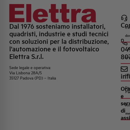
Con
Dal 1976 sosteniamo installatori,
Ca
quadristi, industrie e studi tecnici
do
con soluzioni per la distribuzione,
l'automazione e il fotovoltaico
04
R
Elettra S.r.l.
80
pr
Sede legale e operativa:
Via Lisbona 28A/5
inf
co
35127 Padova (PD) – Italia
Ora
Di
Pa
e
ser
Att
di
me
ass