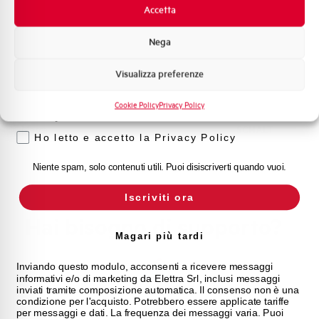
Promozioni e offerte
Accetta
Profondità Effettiva
312 mm
Formazione tecnica
Nega
Marketing
Norma
EN62208, EN61439-1, 3 (ove applicabile)
Visualizza preferenze
Voglio ricevere aggiornamenti, novità di
prodotto e offerte da Elettra AEG
Stato
Acquistabile
Cookie Policy
Privacy Policy
Privacy
Marca
SCHALT
Ho letto e accetto la Privacy Policy
Niente spam, solo contenuti utili. Puoi disiscriverti quando vuoi.
Iscriviti ora
Hai bisogno di supporto?
Magari più tardi
Inviando questo modulo, acconsenti a ricevere messaggi
informativi e/o di marketing da Elettra Srl, inclusi messaggi
Customer
inviati tramite composizione automatica. Il consenso non è una
condizione per l'acquisto. Potrebbero essere applicate tariffe
Care
per messaggi e dati. La frequenza dei messaggi varia. Puoi