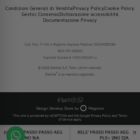
Condizioni Generali di Vendita
Privacy Policy
Cookie Policy
Gestici Consenso
Dichiarazione accessibilità
Documentazione Privacy
Cod. Fisc., P. IVA e Registro Imprese Padova: 00629080284
REA PD 128200
Capitale Sociale € 1.000.000,00 i.v.
© 2026 Elettra S.r.l. Tutti i diritti riservati.
®
Elettra
è un marchio registrato.
Design. Develop. Done. by
Megiston
This site is protected by reCAPTCHA and the Google
Privacy Policy
and
Terms
of Service
apply.
RELE’ PASSO PASSO AEG
RELE’ PASSO PASSO AEG
PLS+ 1NO 16A
PLS+ 2NO 32A