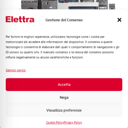
Vita meccanica
250.000
Gestione del Consenso
Consumo a 12V
0,558A
Per fornire le migliori esperienze, utilizziamo tecnologie come i cookie per
Quali argomenti ti interessano di più?
Consumo a 24V
0,434A
memorizzare e/o accedere alle informazioni del dispositivo. Il consenso a queste
tecnologie ci consentirà di elaborare dati quali il comportamento di navigazione o gli
Distribuzione di Energia
ID univoci su questo sito. Il mancato consenso o la revoca del consenso possono
Automazione Industriale
Norma
EN 60669-1; EN60669-2-2
influire negativamente su alcune caratteristiche e funzioni.
Fotovoltaico
Sistema Quadri
Marca
AEG
Gestisci servizi
Novità di prodotto
Promozioni e offerte
Accetta
Stato
Acquistabile
Formazione tecnica
Nega
Marketing
Visualizza preferenze
Voglio ricevere aggiornamenti, novità di
prodotto e offerte da Elettra AEG
Hai bisogno di supporto?
Cookie Policy
Privacy Policy
Privacy