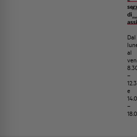
ser
Att
di
me
ass
Dal
lun
al
ven
8.3
–
12.
e
14.
–
18.