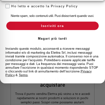
Ho letto e accetto la Privacy Policy
Customer
Niente spam, solo contenuti utili. Puoi disiscriverti quando vuoi.
Care
Iscriviti ora
l nostro team di esperti è pronto ad aiutarti con
supporto tecnico, assistenza post-vendita e gestione
Magari più tardi
delle richieste. Contattaci per ogni necessità.
Inviando questo modulo, acconsenti a ricevere messaggi
informativi e/o di marketing da Elettra Srl, inclusi messaggi
Contattaci
inviati tramite composizione automatica. Il consenso non è una
condizione per l'acquisto. Potrebbero essere applicate tariffe
per messaggi e dati. La frequenza dei messaggi varia. Puoi
annullare l'iscrizione in qualsiasi momento rispondendo STOP
o cliccando sul link di annullamento dell'iscrizione.
Privacy
Policy
&
Terms
.
Scopri dove
acquistare
Trova il punto vendita Elettra più vicino a te e accedi
rapidamente ai nostri prodotti e soluzioni in pochi
semplici passi. Scopri come possiamo aiutarti.