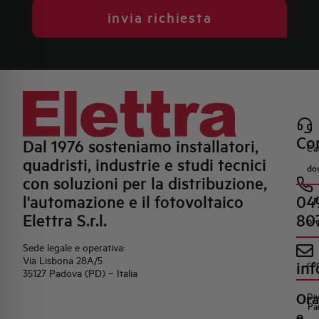
invia richiesta
Con
Dal 1976 sosteniamo installatori,
Ca
quadristi, industrie e studi tecnici
do
con soluzioni per la distribuzione,
l'automazione e il fotovoltaico
04
R
Elettra S.r.l.
80
pr
Sede legale e operativa:
Via Lisbona 28A/5
inf
co
35127 Padova (PD) – Italia
Ora
Di
Pa
e