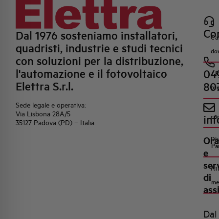
Con
Dal 1976 sosteniamo installatori,
Ca
quadristi, industrie e studi tecnici
do
con soluzioni per la distribuzione,
l'automazione e il fotovoltaico
04
R
Elettra S.r.l.
80
pr
Sede legale e operativa:
Via Lisbona 28A/5
inf
co
35127 Padova (PD) – Italia
Ora
Di
Pa
e
ser
Att
di
me
ass
Dal