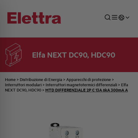
Elfa NEXT DC90, HDC90
SETTORI
DISTRIBUZIONE DI ENERGIA
RETE COMMERCIALE
PREVENTIVAZIONE
AZIENDA
TUTTE LE NEWS
JOB CAREERS
INDUSTRIALE
AUTOMAZIONE INDUSTRIALE
UFFICIO TECNICO
COMMESSE QUADRI
FAMIGLIA BELLINI
ULTIME NOTIZIE ISTITUZIONALI
PARTNER
Home
>
Distribuzione di Energia
>
Apparecchi di protezione
>
Interruttori modulari
>
Interruttori magnetotermici differenziali
>
Elfa
MTD DIFFERENZIALE 2P C 13A 6kA 300mA A
NEXT DC90, HDC90
>
RESIDENZIALE
SISTEMA QUADRI
QUALITÀ
STORIA ELETTRA
COMUNICATI INTERNI
FOTOVOLTAICO
STORIA AEG
PRODOTTI
ELEMENTO
IDENTITÀ AZIENDALE
EVENTI