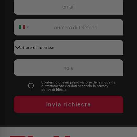
Italy
+39
Confermo di aver preso visione delle modalità
di trattamento dei dati secondo la
privacy
policy
di Elettra
invia richiesta