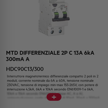
HQ & TEAM
ATTIVITÀ E MERCATI
IMPEGNO SOCIALE
MTD DIFFERENZIALE 2P C 13A 6kA
300mA A
HDC90C13/300
Interruttore magnetotermico differenziale compatto 2 poli in 2
moduli, corrente nominale da 6A a 40A, tensione nominale
230VAC, tensione di impiego min-max 155-265V, con potere di
interruzione 4,5kA, 6kA e 10kA secondo EN61009-1 e 6kA,
+
10kA e 15kA secondo EN60947-2, classe AC, A e AI,
antiperturbazione, soglie differenziali di 10mA, 30mA e 300mA.