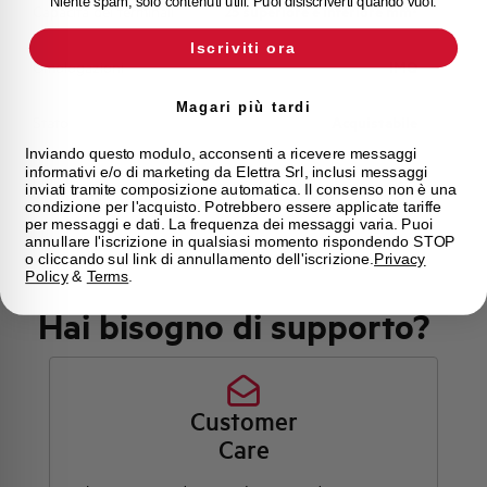
Niente spam, solo contenuti utili. Puoi disiscriverti quando vuoi.
Capacità dei terminali
25 superiore e inferiore mm²
Iscriviti ora
Omologazioni
IMQ
Magari più tardi
Stato
Acquistabile
Inviando questo modulo, acconsenti a ricevere messaggi
informativi e/o di marketing da Elettra Srl, inclusi messaggi
Marca
AEG
inviati tramite composizione automatica. Il consenso non è una
condizione per l'acquisto. Potrebbero essere applicate tariffe
per messaggi e dati. La frequenza dei messaggi varia. Puoi
annullare l'iscrizione in qualsiasi momento rispondendo STOP
o cliccando sul link di annullamento dell'iscrizione.
Privacy
Policy
&
Terms
.
Hai bisogno di supporto?
Customer
Care