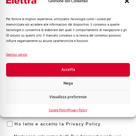
Gestione del Consenso
Potere di chiusura e di
6000
interruzione differenziale Idm
Per fornire le migliori esperienze, utilizziamo tecnologie come i cookie per
(A)
Quali argomenti ti interessano di più?
memorizzare e/o accedere alle informazioni del dispositivo. Il consenso a queste
tecnologie ci consentirà di elaborare dati quali il comportamento di navigazione o gli
Distribuzione di Energia
Adatto al sezionamento
SI
ID univoci su questo sito. Il mancato consenso o la revoca del consenso possono
Automazione Industriale
secondo EN 60947-2
influire negativamente su alcune caratteristiche e funzioni.
Fotovoltaico
Sistema Quadri
Gestisci servizi
Temperatura di impiego
-25/+60 °C
Novità di prodotto
Promozioni e offerte
Accetta
Temperatura di stoccaggio
-25/+70 °C
Formazione tecnica
Nega
Temperatura di riferimento (°C)
30
Marketing
Visualizza preferenze
Voglio ricevere aggiornamenti, novità di
prodotto e offerte da Elettra AEG
Norma
EN 61009
Cookie Policy
Privacy Policy
Privacy
Tipo
Doppio attacco gabbia Failsafe + forcella
connessione
sopra e sotto
Ho letto e accetto la Privacy Policy