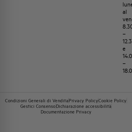
lun
al
ven
8.3
–
12.
e
14.
–
18.
Condizioni Generali di Vendita
Privacy Policy
Cookie Policy
Gestici Consenso
Dichiarazione accessibilità
Documentazione Privacy