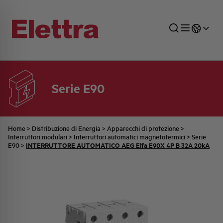
Serie E90
SETTORI
DISTRIBUZIONE DI ENERGIA
RETE COMMERCIALE
PREVENTIVAZIONE
AZIENDA
TUTTE LE NEWS
JOB CAREERS
INDUSTRIALE
AUTOMAZIONE INDUSTRIALE
UFFICIO TECNICO
COMMESSE QUADRI
FAMIGLIA BELLINI
ULTIME NOTIZIE ISTITUZIONALI
PARTNER
Home
>
Distribuzione di Energia
>
Apparecchi di protezione
>
Interruttori modulari
>
Interruttori automatici magnetotermici
>
Serie
INTERRUTTORE AUTOMATICO AEG Elfa E90X 4P B 32A 20kA
E90
>
RESIDENZIALE
SISTEMA QUADRI
QUALITÀ
STORIA ELETTRA
COMUNICATI INTERNI
FOTOVOLTAICO
STORIA AEG
PRODOTTI
ELEMENTO
IDENTITÀ AZIENDALE
EVENTI