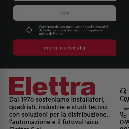
Confermo di aver preso visione delle modalità
di trattamento dei dati secondo la
privacy
policy
di Elettra
invia richiesta
Con
Dal 1976 sosteniamo installatori,
Ca
quadristi, industrie e studi tecnici
do
con soluzioni per la distribuzione,
l'automazione e il fotovoltaico
04
R