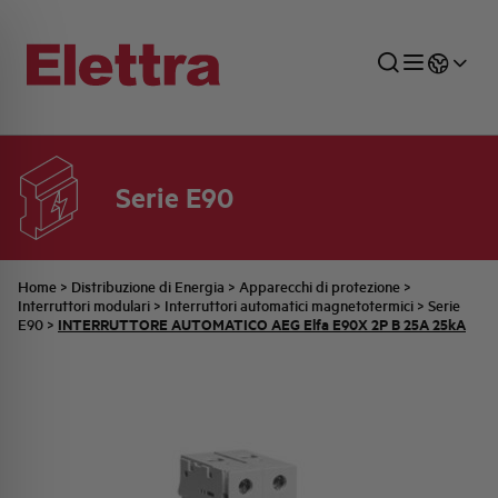
Serie E90
SETTORI
DISTRIBUZIONE DI ENERGIA
RETE COMMERCIALE
PREVENTIVAZIONE
AZIENDA
TUTTE LE NEWS
JOB CAREERS
INDUSTRIALE
AUTOMAZIONE INDUSTRIALE
UFFICIO TECNICO
COMMESSE QUADRI
FAMIGLIA BELLINI
ULTIME NOTIZIE ISTITUZIONALI
PARTNER
Home
>
Distribuzione di Energia
>
Apparecchi di protezione
>
Interruttori modulari
>
Interruttori automatici magnetotermici
>
Serie
INTERRUTTORE AUTOMATICO AEG Elfa E90X 2P B 25A 25kA
E90
>
RESIDENZIALE
SISTEMA QUADRI
QUALITÀ
STORIA ELETTRA
COMUNICATI INTERNI
FOTOVOLTAICO
STORIA AEG
PRODOTTI
ELEMENTO
IDENTITÀ AZIENDALE
EVENTI