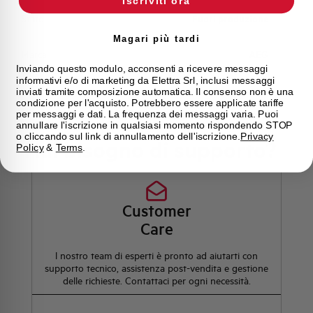
Iscriviti ora
Stato
Fuori produzione
Magari più tardi
Marca
AEG
Inviando questo modulo, acconsenti a ricevere messaggi
informativi e/o di marketing da Elettra Srl, inclusi messaggi
inviati tramite composizione automatica. Il consenso non è una
condizione per l'acquisto. Potrebbero essere applicate tariffe
per messaggi e dati. La frequenza dei messaggi varia. Puoi
annullare l'iscrizione in qualsiasi momento rispondendo STOP
o cliccando sul link di annullamento dell'iscrizione.
Privacy
Hai bisogno di supporto?
Policy
&
Terms
.
Customer
Care
l nostro team di esperti è pronto ad aiutarti con
supporto tecnico, assistenza post-vendita e gestione
delle richieste. Contattaci per ogni necessità.