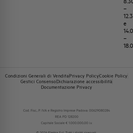
8.3
–
12.
e
14.
–
18.
Condizioni Generali di Vendita
Privacy Policy
Cookie Policy
Gestici Consenso
Dichiarazione accessibilità
Documentazione Privacy
Cod. Fisc., P. IVA e Registro Imprese Padova: 00629080284
REA PD 128200
Capitale Sociale € 1.000.000,00 i.v.
© 2026 Elettra S.r.l. Tutti i diritti riservati.