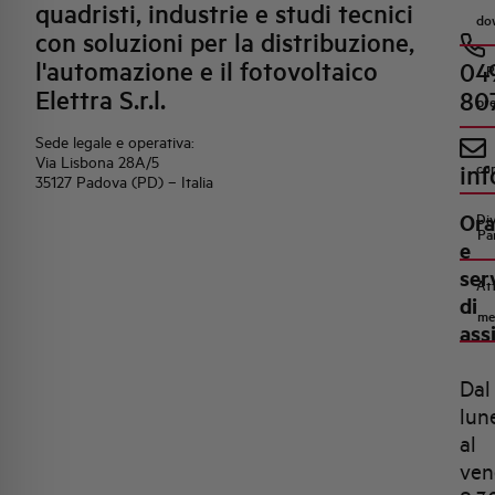
quadristi, industrie e studi tecnici
do
con soluzioni per la distribuzione,
l'automazione e il fotovoltaico
04
R
Elettra S.r.l.
80
pr
Sede legale e operativa:
Via Lisbona 28A/5
inf
co
35127 Padova (PD) – Italia
Ora
Di
Pa
e
ser
Att
di
me
ass
Dal
lun
al
ven