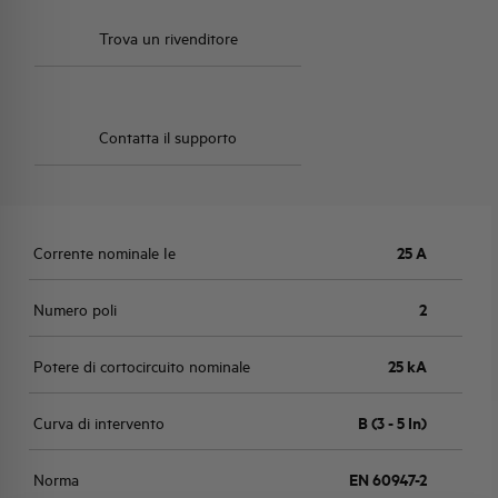
Trova un rivenditore
Contatta il supporto
Corrente nominale Ie
25 A
Numero poli
2
Potere di cortocircuito nominale
25 kA
Curva di intervento
B (3 - 5 In)
Norma
EN 60947-2