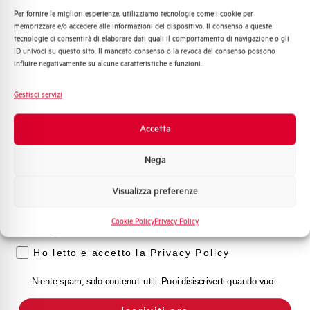
Per fornire le migliori esperienze, utilizziamo tecnologie come i cookie per
Quali argomenti ti interessano di più?
memorizzare e/o accedere alle informazioni del dispositivo. Il consenso a queste
Capacità dei terminali
1…35 mm²
tecnologie ci consentirà di elaborare dati quali il comportamento di navigazione o gli
Distribuzione di Energia
ID univoci su questo sito. Il mancato consenso o la revoca del consenso possono
Automazione Industriale
influire negativamente su alcune caratteristiche e funzioni.
Adatto al sezionamento
SI
Fotovoltaico
secondo EN 60947-2
Sistema Quadri
Gestisci servizi
Novità di prodotto
Temperatura di impiego
-25/+55 °C
Promozioni e offerte
Accetta
Formazione tecnica
Temperatura di stoccaggio
-55/+55 °C
Nega
Marketing
Omologazioni
VDE
Visualizza preferenze
Voglio ricevere aggiornamenti, novità di
prodotto e offerte da Elettra AEG
Cookie Policy
Privacy Policy
Temperatura di riferimento (°C)
40
Privacy
Ho letto e accetto la Privacy Policy
Classe di limitazione
3
Niente spam, solo contenuti utili. Puoi disiscriverti quando vuoi.
Montaggio
qualsiasi (tranne sottosopra)