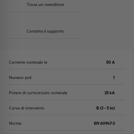
Trova un rivenditore
Contatta il supporto
Corrente nominale Ie
50 A
Numero poli
1
Potere di cortocircuito nominale
25 kA
Curva di intervento
B (3 - 5 In)
Norma
EN 60947-2