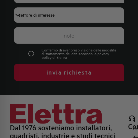
+39
Confermo di aver preso visione delle modalità
di trattamento dei dati secondo la
privacy
policy
di Elettra
invia richiesta
Con
Dal 1976 sosteniamo installatori,
Ca
quadristi, industrie e studi tecnici
do