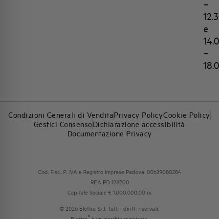
–
12.
e
14.
–
18.
Condizioni Generali di Vendita
Privacy Policy
Cookie Policy
Gestici Consenso
Dichiarazione accessibilità
Documentazione Privacy
Cod. Fisc., P. IVA e Registro Imprese Padova: 00629080284
REA PD 128200
Capitale Sociale € 1.000.000,00 i.v.
© 2026 Elettra S.r.l. Tutti i diritti riservati.
®
Elettra
è un marchio registrato.