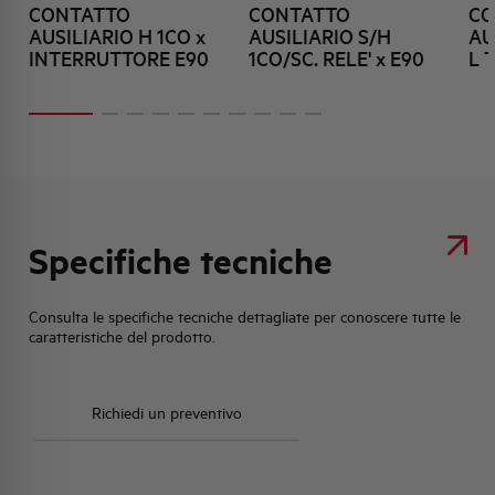
CONTATTO
CONTATTO
CO
AUSILIARIO H 1CO x
AUSILIARIO S/H
AU
INTERRUTTORE E90
1CO/SC. RELE' x E90
L 
Specifiche tecniche
Consulta le specifiche tecniche dettagliate per conoscere tutte le
caratteristiche del prodotto.
Richiedi un preventivo