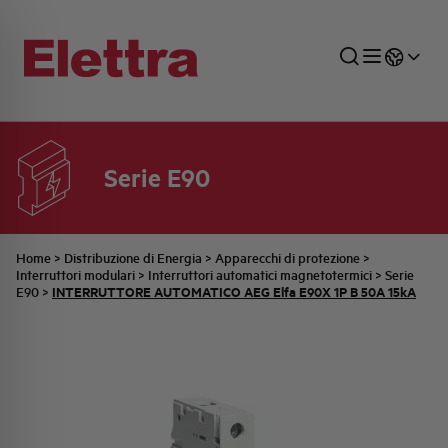
Serie E90
SETTORI
DISTRIBUZIONE DI ENERGIA
RETE COMMERCIALE
PREVENTIVAZIONE
AZIENDA
TUTTE LE NEWS
JOB CAREERS
INDUSTRIALE
AUTOMAZIONE INDUSTRIALE
UFFICIO TECNICO
COMMESSE QUADRI
FAMIGLIA BELLINI
ULTIME NOTIZIE ISTITUZIONALI
PARTNER
Home
>
Distribuzione di Energia
>
Apparecchi di protezione
>
Interruttori modulari
>
Interruttori automatici magnetotermici
>
Serie
INTERRUTTORE AUTOMATICO AEG Elfa E90X 1P B 50A 15kA
E90
>
RESIDENZIALE
SISTEMA QUADRI
QUALITÀ
STORIA ELETTRA
COMUNICATI INTERNI
FOTOVOLTAICO
STORIA AEG
PRODOTTI
ELEMENTO
IDENTITÀ AZIENDALE
EVENTI