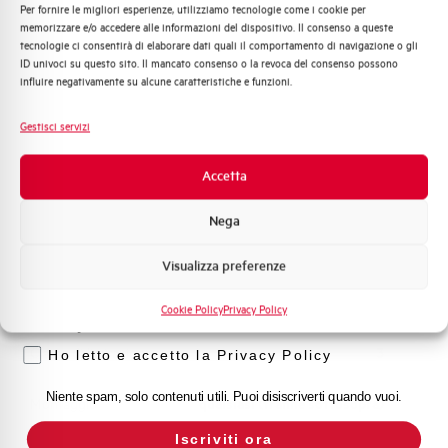
Per fornire le migliori esperienze, utilizziamo tecnologie come i cookie per
Quali argomenti ti interessano di più?
Capacità dei terminali
1…35 mm²
memorizzare e/o accedere alle informazioni del dispositivo. Il consenso a queste
tecnologie ci consentirà di elaborare dati quali il comportamento di navigazione o gli
Distribuzione di Energia
ID univoci su questo sito. Il mancato consenso o la revoca del consenso possono
Automazione Industriale
Adatto al sezionamento
SI
influire negativamente su alcune caratteristiche e funzioni.
secondo EN 60947-2
Fotovoltaico
Sistema Quadri
Gestisci servizi
Novità di prodotto
Temperatura di impiego
-25/+55 °C
Promozioni e offerte
Accetta
Formazione tecnica
Temperatura di stoccaggio
-55/+55 °C
Nega
Marketing
Omologazioni
VDE
Visualizza preferenze
Voglio ricevere aggiornamenti, novità di
prodotto e offerte da Elettra AEG
Temperatura di riferimento (°C)
40
Cookie Policy
Privacy Policy
Privacy
Classe di limitazione
3
Ho letto e accetto la Privacy Policy
Niente spam, solo contenuti utili. Puoi disiscriverti quando vuoi.
Montaggio
qualsiasi (tranne sottosopra)
Iscriviti ora