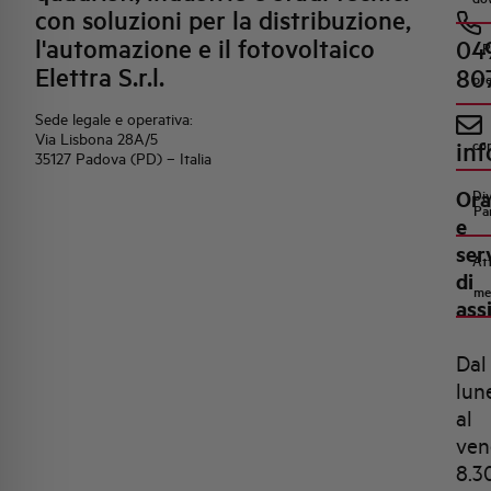
con soluzioni per la distribuzione,
l'automazione e il fotovoltaico
04
R
Elettra S.r.l.
80
pr
Sede legale e operativa:
Via Lisbona 28A/5
inf
co
35127 Padova (PD) – Italia
Ora
Di
Pa
e
ser
Att
di
me
ass
Dal
lun
al
ven
8.3