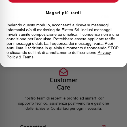
Stato
Fuori produzione
Magari più tardi
Marca
AEG
Inviando questo modulo, acconsenti a ricevere messaggi
informativi e/o di marketing da Elettra Srl, inclusi messaggi
inviati tramite composizione automatica. Il consenso non è una
condizione per l'acquisto. Potrebbero essere applicate tariffe
per messaggi e dati. La frequenza dei messaggi varia. Puoi
annullare l'iscrizione in qualsiasi momento rispondendo STOP
Hai bisogno di supporto?
o cliccando sul link di annullamento dell'iscrizione.
Privacy
Policy
&
Terms
.
Customer
Care
l nostro team di esperti è pronto ad aiutarti con
supporto tecnico, assistenza post-vendita e gestione
delle richieste. Contattaci per ogni necessità.
Contattaci